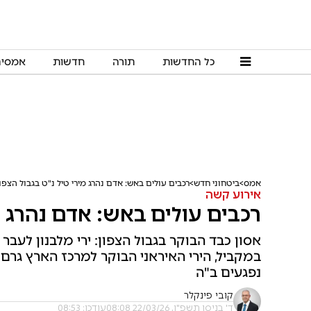
כל החדשות
תורה
חדשות
אמסי
אמס
ביטחוני חדש
רכבים עולים באש: אדם נהרג מירי טיל נ"ט בגבול הצפו
אירוע קשה
רכבים עולים באש: אדם נהרג מי
אסון כבד הבוקר בגבול הצפון: ירי מלבנון לעב
במקביל, הירי האיראני הבוקר למרכז הארץ גרם 
נפגעים ב"ה
קובי פינקלר
ד' בניסן תשפ"ו, 22/03/26 08:08
עודכן: 08:53