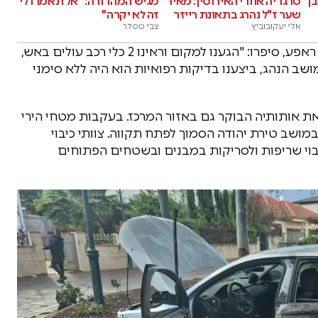
ן
טרגדיה אחרי האירוסין: מאיר
מגיש המהדורה: "אל תאמרו לי
שער ז"ל נהרג בתאונת רייזר
זה לא יקרה"
אלי יעקובוביץ
צבי טסלר
חובשי רפואת חירום במד"א תייסיר סובח וספא אבו ראפע, סיפרו: "הגענו למקום וראינו 2 כלי רכב עולים באש,
מושב הנהג, ביצענו בדיקות רפואיות הוא היה ללא סימני
ת אותותיה הבוקר גם באזור המרכז. בעקבות מטחי הירי
מושב טירת יהודה הסמוך לפתח תקווה. צוותי כיבוי
בוי שריפות ולסריקות במבנים ובשטחים הפתוחים