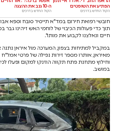
הראפר החב"די: אלדד אייזנמן
"אפשר ברכה?": אור החיים ב
הפתיע את השופטים
ה-10 גנב את ההצגה
הקול החדש בדרכים
הקול החדש בדרכים
תוך כדי פעולות הכיבוי של לוחמי האש זיהינו גבר ב
חיים ונאלצנו לקבוע את מותו".
במקביל למתיחות בצפון, המערכה מול איראן נתנה א
מאיראן, אותרו מספר זירות נפילה של פרטי אמל"ח ב
וחילוץ מתחנת פתח תקווה הוזנקו למקום ופעלו לכי
במושב.