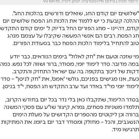
לימוד תורה | צילום אילוסטרציה: יונתן זינדל, פלאש 90
"שלושים יום קודם החג, שואלים ודורשים בהלכות החג".
ההלכה קובעת כי יש ללמוד את הלכות חג הפסח שלושים יום
קודם, דהיינו – מחג הפורים החל בדיוק ל' ימים קודם התקדש
חג הפסח. רבים הם אנשי המעשה שקיבלו על עצמם מנהג
טוב להתחיל בלימוד הלכות הפסח כבר בסעודת הפורים.
מי שזכה וטעם את "חק לאלול" בימים הנוראים, כבר יודע
במה מדובר. סדר לימוד יומי, מסודר, ברור ושווה לכל נפש. כמה
דקות של זיכוך בתקופה בה עם ישראל התחזק והתקרב.
כעת, אנו מגישים בפניכם, גולשי 'אמס', את "חק לניסן" – סדר
לימוד יומי מי"ד באדר ועד ערב התקדש חג הפסח, י"ד בניסן.
בסדר הלימוד, שתקבלו כאן בלי נדר בכל יום בחודש הקרוב,
תלמדו משניות פסחים, גמרא, קיצור שו"ע עם פסקי המשנה
ברורה וכן ליקוטים מהספרים הקדושים על מעלת הימים
הנשגבים, והכל – מחולק ומסודר דבר יום ביומו. את המתיקות
תרגישו מיד.