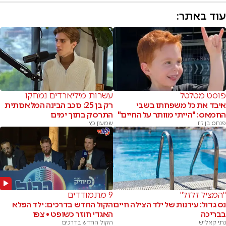
עוד באתר:
פוסט מטלטל
עשרות מיליארדים נמחקו
איבד את כל משפחתו בשבי
רק בן 25: כוכב הבינה המלאכותית
החמאס: "הייתי מוותר על החיים"
התרסק בתוך ימים
פנחס בן זיו
שמעון כץ
"המציל זלזל"
9 מתמודדים
נס גדול: עירנות של ילד הצילה חיים
הקול החדש בדרכים: ילד הפלא
בבריכה
האגדי חוזר כשופט • צפו
נתי קאליש
הקול החדש בדרכים