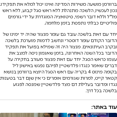
ברוורמן מושעה משירות המדינה ואינו יכול למלא את תפקידו.
נכון לעכשיו, הלשכה מתנהלת ללא ראש סגל קבוע, ללא ראש
מל"ל וללא דובר רשמי, סיטואציה המוגדרת על ידי גורמים
פוליטיים כבלתי נתפסת בזמן מלחמה.
יחד עם זאת בלשכה עובד גם עומר מנצור שהיה יד ימינו של
הדובר הקודם עומר דוסטרי ונחשב לדמות מוערכת בלשכה
ובקרב העיתונאים. מנצור היה זה שמילא בפועל את תפקיד
הדובר בכל השנה האחרונה, בזמן שאגמון ניסה למצב את
עצמו כראש הסגל. יחד עם זאת מנצור מעורב בחקירה על
דברים שאמר כנגדו פלדשטיין לפיהם נפגש באישון ליל
בקומה מינוס 4 בקריה עם ראש הסגל היוצא ברוורמן בנושא
קטאר קייט, למרות שגורמים אומרים כי אין שןם דבר בטענות
נגדו ומדובר בעלילת דם מצד פלדשטיין שמנסה לפגוע
בלשכה בכל דרך.
עוד באתר: