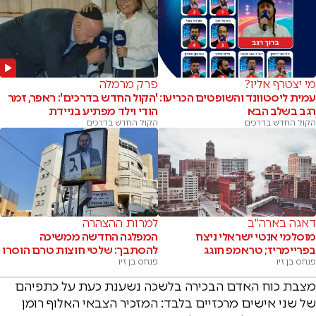
מי יצטרף אליו?
פרק מרמלה
עמית ליסטוונד והשופטים הכריעו:
'הקול החדש בדרכים': ראפר, זמר
רגב בשלב הבא
הודי וילד מפתיע בניידת
הקול החדש בדרכים
הקול החדש בדרכים
דאגה בארה"ב
למרות ההצהרה
מוסלמי אנטי ישראלי ניצח
המפלגה החדשה ממשיכה
בפריימריז; טראמפ חוגג
להסתבך: שלטי חוצות טרם הוסרו
פנחס בן זיו
פנחס בן זיו
מצבת כוח האדם הבכירה בלשכה נשענת כעת על כתפיהם
של שני אישים מרכזיים בלבד: המזכיר הצבאי האלוף רומן