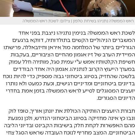
ראש הממשלה נתניהו בשיחת טלפון | צילום: לשכת ראש הממשלה
לשכת ראש הממשלה בנימין נתניהו ניצבת בפני אחד
המשברים הניהוליים הקשים בתולדותיה, דווקא ברגעים
הגורליים ביותר של המלחמה מול איראן וחיזבאללה. פרישתו
המיידית הערב של זיו אגמון מהחיים הציבוריים, בעקבות
חשיפת הקלטותיו אמש ע"י עמית סגל, מותירה חלל עמוק
במערך הייעוץ הקרוב לנתניהו. אגמון היה אחד הבודדים
בלשכה שהחזיק בסיווג ביטחוני גבוה מספיק כדי להיות נוכח
בדיונים ביטחוניים ומדיניים רגישים, וכעת כמעט ולא נותרו
יועצים המסוגלים לסייע לראש הממשלה בזמן אמת בחדרי
הדיונים הסגורים.
חבורת היועצים הוותיקה הכוללת את יונתן אוריך, טופז לוק
ונבו כץ אינה מחזיקה בסיווג הביטחוני הנדרש, ולכן נמנעת
מהם האפשרות לקחת חלק בישיבות הקבינט ובדיוני הליבה
הביטחוניים. המצב מחריף לנוכח העובדה שראש הסגל צחי