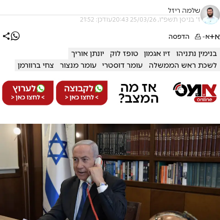
שלמה ריזל
ז' בניסן תשפ"ו, 25/03/26 20:43
עודכן: 21:52
א+
א-
הדפסה
בנימין נתניהו
זיו אגמון
טופז לוק
יונתן אוריך
לשכת ראש הממשלה
עומר דוסטרי
עומר מנצור
צחי ברוורמן