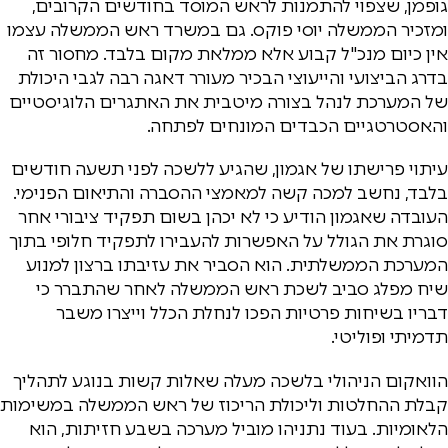
גופמן, שצפוי להתמנות לראש המוסד בחודשים הקרובים,
ומזכיר הממשלה יוסי פוקס. גם במשרד ראש הממשלה עצמו
אין כיום מנכ"ל קבוע אלא ממלאת מקום בלבד. מחסור זה
בדרג הביצועי והייעוצי הבכיר מעורר דאגה רבה לגבי היכולת
של המערכת לנהל בצורה מיטבית את האתגרים הלוגיסטיים
והאסטרטגיים הכבדים המונחים לפתחה.
עיתוי פרישתו של אגמון, שהגיע ללשכה לפני תשעה חודשים
בלבד, נחשב למכה קשה למאמצי ההסברה והתיאום הפנימי.
העובדה שאגמון הודיע כי לא יכהן בשום תפקיד ציבורי אחר
סוגרת את הגולל על האפשרות להעבירו לתפקיד חלופי בתוך
המערכת הממשלתית. הוא הסביר את עזיבתו ברצון למנוע
שיח מפלג סביב לשכת ראש הממשלה לאחר שהתברר כי
דבריו בשיחות פרטיות הפכו לנחלת הכלל וייצרו משבר
תדמיתי ופוליטי.
הוואקום הניהולי בלשכה מעלה שאלות קשות בנוגע לתהליך
קבלת ההחלטות וליכולת הריכוז של ראש הממשלה במשימות
הלאומיות. בעוד נתניהו מוביל מערכה בשבע חזיתות, הוא