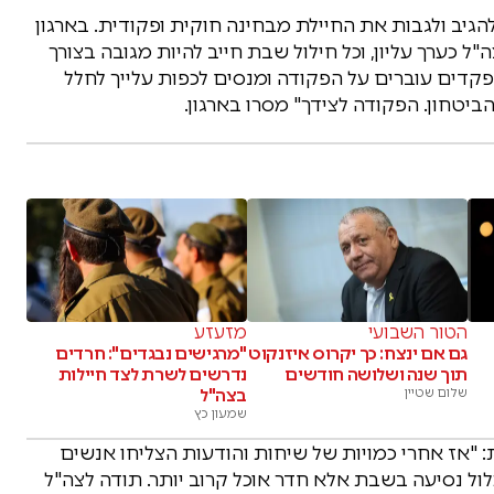
הגיב ולגבות את החיילת מבחינה חוקית ופקודית. בארגון
 כערך עליון, וכל חילול שבת חייב להיות מגובה בצורך
דים עוברים על הפקודה ומנסים לכפות עלייך לחלל
יטחון. הפקודה לצידך" מסרו בארגון.
הטור השבועי
מזעזע
גם אם ינצח: כך יקרוס איזנקוט
"מרגישים נבגדים": חרדים
תוך שנה ושלושה חודשים
נדרשים לשרת לצד חיילות
שלום שטיין
בצה"ל
שמעון כץ
 "אז אחרי כמויות של שיחות והודעות הצליחו אנשים
ל נסיעה בשבת אלא חדר אוכל קרוב יותר. תודה לצה"ל