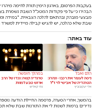
בעקבות הפרסום, בארגון הימין תורת לחימה מיהרו ל
הבהירו כי על פי פקודות המטכ"ל השבת נשמרת בצה"ל
מבצעי מובהק ובהתאם להלכה הצבאית. "במידה ומפק
שבת שלא כהלכה, יש להגיש קבילה מיידית למשרד הב
עוד באתר:
הלם ואבל
במהלך חופשה
ניסה לעצור את רכבו - ונהרג:
טרגדיה קשה: נכדו של הרב
הטרגדיה של אבישי לוי ז"ל
ארוש טבע למוות
אלי יעקובוביץ
נתי קאליש
בהמשך, אחרי הסערה, פרסמה החיילת הודעה נוספת:
נדירים ברמות לשנות לי את התורנות שבת שלא תכלו