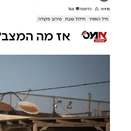
א+
א-
הדפסה
💬
166
חיל האוויר
חילול שבת
סירוב פקודה