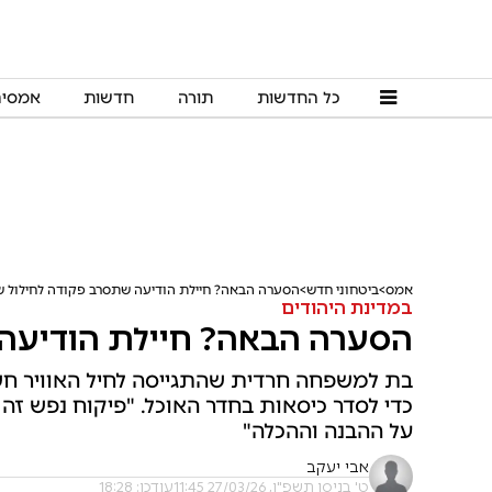
כל החדשות
תורה
חדשות
אמסי
אמס
ביטחוני חדש
הסערה הבאה? חיילת הודיעה שתסרב פקודה לחילול 
במדינת היהודים
הסערה הבאה? חיילת הודיעה
בת למשפחה חרדית שהתגייסה לחיל האוויר חש
כדי לסדר כיסאות בחדר האוכל. "פיקוח נפש זה 
על ההבנה וההכלה"
אבי יעקב
ט' בניסן תשפ"ו, 27/03/26 11:45
עודכן: 18:28