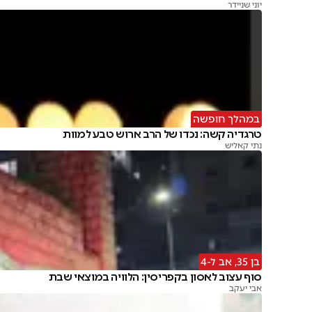
יוני שניידר
במהלך חופשה
טרגדיה קשה: נכדו של הרב ארוש טבע למוות
נתי קאליש
בן 35, אב ל-4
סוף עצוב לאסון בקפריסין: הלוויה במוצאי שבת
אבי יעקב