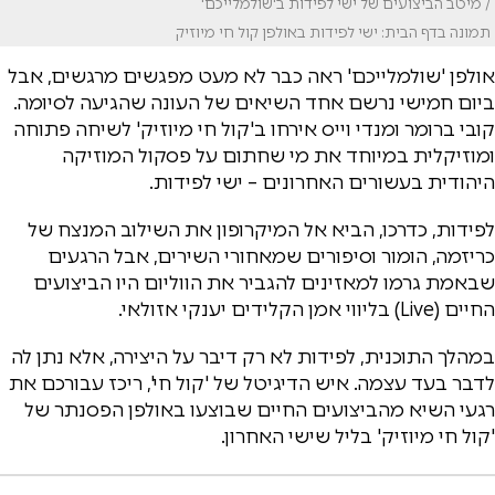
/ מיטב הביצועים של ישי לפידות ב'שולמלייכם'
תמונה בדף הבית: ישי לפידות באולפן קול חי מיוזיק
​אולפן 'שולמלייכם' ראה כבר לא מעט מפגשים מרגשים, אבל
ביום חמישי נרשם אחד השיאים של העונה שהגיעה לסיומה.
קובי ברומר ומנדי וייס אירחו ב'קול חי מיוזיק' לשיחה פתוחה
ומוזיקלית במיוחד את מי שחתום על פסקול המוזיקה
היהודית בעשורים האחרונים – ישי לפידות.
​לפידות, כדרכו, הביא אל המיקרופון את השילוב המנצח של
כריזמה, הומור וסיפורים שמאחורי השירים, אבל הרגעים
שבאמת גרמו למאזינים להגביר את הווליום היו הביצועים
החיים (Live) בליווי אמן הקלידים יענקי אזולאי.
​במהלך התוכנית, לפידות לא רק דיבר על היצירה, אלא נתן לה
לדבר בעד עצמה. איש הדיגיטל של 'קול חי', ריכז עבורכם את
רגעי השיא מהביצועים החיים שבוצעו באולפן הפסנתר של
'קול חי מיוזיק' בליל שישי האחרון.