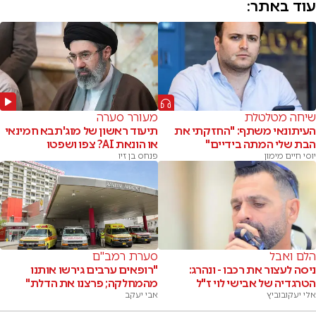
עוד באתר:
שיחה מטלטלת
מעורר סערה
העיתונאי משתף: "החזקתי את
תיעוד ראשון של מוג'תבא חמינאי
הבת שלי המתה בידיים"
או הונאת AI? צפו ושפטו
יוסי חיים מימון
פנחס בן זיו
הלם ואבל
סערת רמב"ם
ניסה לעצור את רכבו - ונהרג:
"רופאים ערבים גירשו אותנו
הטרגדיה של אבישי לוי ז"ל
מהמחלקה; פרצנו את הדלת"
אלי יעקובוביץ
אבי יעקב