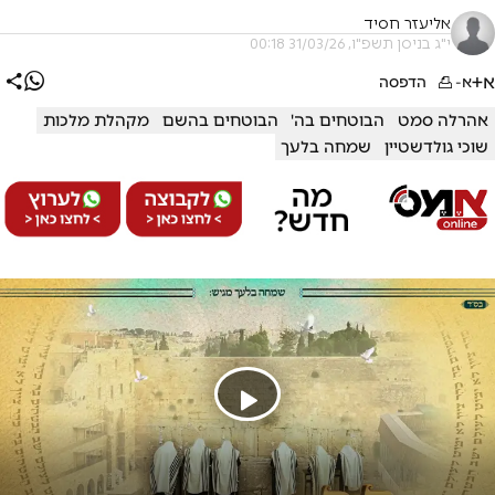
אליעזר חסיד
י"ג בניסן תשפ"ו, 31/03/26 00:18
א+
א-
הדפסה
אהרלה סמט
הבוטחים בה'
הבוטחים בהשם
מקהלת מלכות
שוכי גולדשטיין
שמחה בלעך