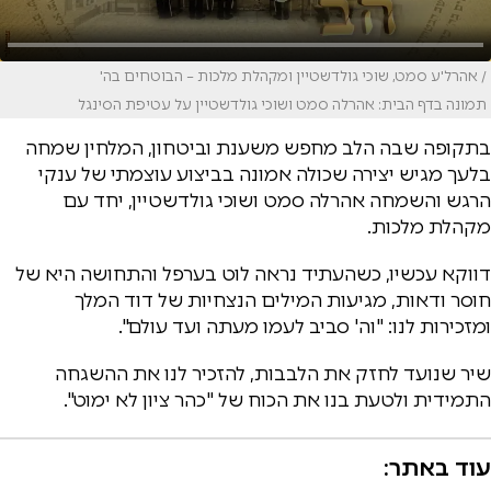
/ אהרל'ע סמט, שוכי גולדשטיין ומקהלת מלכות – הבוטחים בה'
תמונה בדף הבית: אהרלה סמט ושוכי גולדשטיין על עטיפת הסינגל
בתקופה שבה הלב מחפש משענת וביטחון, המלחין שמחה
בלעך מגיש יצירה שכולה אמונה בביצוע עוצמתי של ענקי
הרגש והשמחה אהרלה סמט ושוכי גולדשטיין, יחד עם
מקהלת מלכות.
דווקא עכשיו, כשהעתיד נראה לוט בערפל והתחושה היא של
חוסר ודאות, מגיעות המילים הנצחיות של דוד המלך
ומזכירות לנו: "וה' סביב לעמו מעתה ועד עולם".
שיר שנועד לחזק את הלבבות, להזכיר לנו את ההשגחה
התמידית ולטעת בנו את הכוח של "כהר ציון לא ימוט".
עוד באתר: