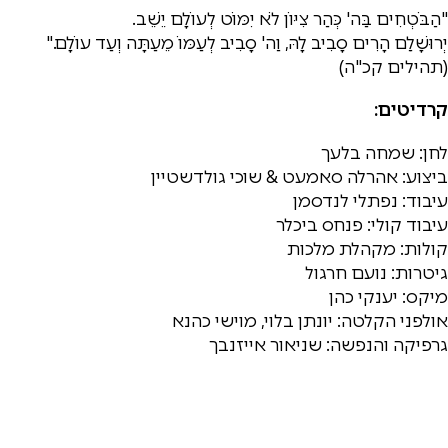
"הַבֹּטְחִים בַּה' כְּהַר צִיּוֹן לֹא יִמּוֹט לְעוֹלָם יֵשֵׁב.
יְרוּשָׁלַ‍ִם הָרִים סָבִיב לָהּ, וַה' סָבִיב לְעַמּוֹ מֵעַתָּה וְעַד עוֹלָם."
(תהילים קכ"ה)
קרדיטים:
לחן: שמחה בלעך
ביצוע: אהרלה סאמעט & שוכי גולדשטיין
עיבוד: נפתלי לנדסמן
עיבוד קולי: פנחס ביכלר
קולות: מקהלת מלכות
גיטרות: נועם חרגול
מיקס: יענקי כהן
אולפני הקלטה: יונתן בלוי, מוישי כהנא
גרפיקה והנפשה: שניאור אייזנבך