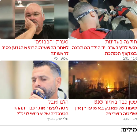
חולצה בעדינות
סערת "הבבונים"
רגעי לחץ בערב: יד הילד הסתבכה
לאחר ההשעיה: הרופא הגזען מגיב
במקצף המתכת
לראשונה
אבי יעקב
שמעון כץ
עשן כבד באזור BIG
הלם ואבל
שעות של מאבק באש: עדיין אין
ניסה לעצור את רכבו - ונהרג:
שליטה בשריפה
הטרגדיה של אבישי לוי ז"ל
אבי יעקב
אלי יעקובוביץ
מילים: