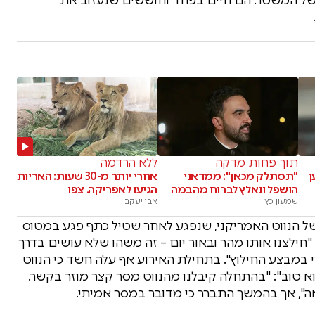
תוך פחות מדקה
ללא הרדמה
ן
"תסתלק מכאן": ממדאני
אחרי יותר מ-30 שעות: האריות
הושפל ונאלץ לברוח מהבמה
הגיעו לאפריקה. צפו
שמעון כץ
אבי יעקב
 הנווט האמריקני, שנפגע לאחר שטיל כתף פגע במטוס
ה: "חילצנו אותו מהר ובאור יום – זה משהו שלא עושים בדרך
רי במבצע החילוץ". בתחילת האירוע אף עלה חשד כי הנווט
טוב": "בהתחלה קיבלנו מהנווט מסר קצר מוזר בקשר.
ה", אך בהמשך התברר כי מדובר במסר אמיתי.