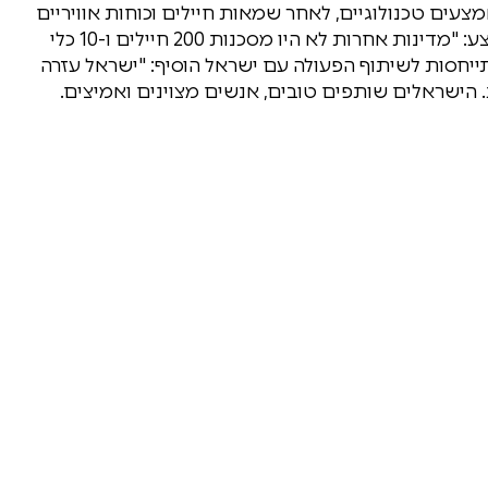
צעים טכנולוגיים, לאחר שמאות חיילים וכוחות אוויריים
השתתפו בחיפושים. טראמפ הדגיש את היקף המבצע: "מדינות אחרות לא היו מסכנות 200 חיילים ו-10 כלי
תייחסות לשיתוף הפעולה עם ישראל הוסיף: "ישראל עזרה
 הישראלים שותפים טובים, אנשים מצוינים ואמיצים.