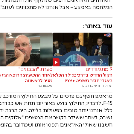
המלחמה באמצע – אבל אנחנו לא מתכוונים לעזוב".
עוד באתר:
9 מתמודדים
סערת "הבבונים"
הקול החדש בדרכים: ילד הפלא
לאחר ההשעיה: הרופא הגזע
האגדי חוזר כשופט • צפו
מגיב לראשונה
הקול החדש בדרכים
שמעון כץ
טראמפ חשף גם פרטים על מבצע החילוץ המורכב של
F-15. לדבריו, החילוץ בוצע באור יום תחת אש כבד
כלל. אנחנו יותר טובים בפעולות בלילה. היה הרבה י
נשבה, לאחר ששידר בקשר את המשפט "אלוקים הוא 
חשבנו שאולי האיראנים תפסו אותו ושמדובר בהונא