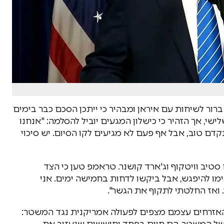
רור לשיחות עם איראן ומבהיר כי ייתכן הסכם כבר בימים
כי היעד הוא יום שלישי, אך הזהיר כי כישלון המגעים יוביל להסלמה: "אנחנו
ם טוב, אבל אף פעם לא מגיעים לקו הסיום. יש סיכוי
טיב וויטקוף וג'ארד קושנר. טראמפ טען כי הצד
ימו להיפגש, אבל ביקשו לדחות בחמישה ימים. אני
ואז החלטתי לתקוף את הגשר".
האזרחים עצמם מצפים לפעולה אמריקנית נגד המשטר:
של המשטר. הם חיים בפחד וחוששים שנעזוב את