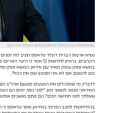
נשיא ארצות הברית דונלד טראמפ | צילום: דוברות הבית הלבן
נשיא ארצות הברית דונלד טראמפ מציב לוח זמנים ב
הקרובים. בראיון לחדשות 12 אמר 
במשא ומתן עמוק מאוד עם איראן. המשא ומתן מתקד
טוב להסכם. אם לא, אני מפוצץ שם את הכול".
לדבריו, מי שמנהלים את המגעים מטעם ארה"ב הם ס
האיראני מנסה למשוך זמן: "לפני כמה ימים הם הסכ
שאלתי: למה חמישה ימים? הם סתם מושכים אותנו. 
בהתייחסות למצב הפנימי באיראן, אמר טראמפ כי 
"האזרחים האיראנים רוצים שנתקוף את התשתיות 