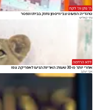
ה' נתן וה' לקח
טרגדיה: הפעוט צבי וויסמן נחנק בביתו ונפטר
נתי קאליש
ללא הרדמה
אחרי יותר מ-30 שעות: האריות הגיעו לאפריקה. צפו
אבי יעקב