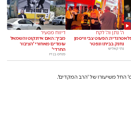
ה' נתן וה' לקח
דיווח מסעיר
פלא
טרגדיה: הפעוט צבי וויסמן
מביך: האם איזנקוט והשמאל
נחנק בביתו ונפטר
עומדים מאחורי 'הציבור
נתי קאליש
החרדי'
פנחס בן זיו
 החל משיעורו של 'הרב המקדים'.