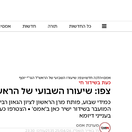
כל החדשות
תורה
חדשות
אמסי
אמס
הלכה חדש
צפו: שיעורו השבועי של הראש"ל הגר"י יוסף
כעת בשידור חי
צפו: שיעורו השבועי של הראש"
כמידי שבוע, פותח מרן הראשון לציון הגאון ר
המועבר בשידור ישיר כאן ב'אמס' • הצטרפו כ
בענייני דיומא
מערכת אמס
ח' באייר תשפ"ו, 25/04/26 21:35
עודכן: 23:30