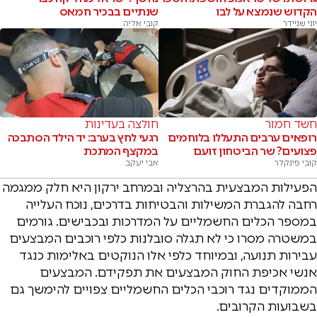
הקדוש שנמצא על לבו
שנתיים בבכיר חמאס
יוני שניידר
קובי אליה
חשד חמור
חולצה בעדינות
רופאים ערבים התעללו בלוחמים
רגעי לחץ בערב: יד הילד הסתבכה
פצועים? שר הביטחון זועם
במקצף המתכת
קובי פינקלר
אבי יעקב
הפעילות המבצעית בהרצליה ובמרחב ירקון היא חלק ממגמה
רחבה להגברת המשילות והבטיחות בדרכים, נוכח העלייה
במספר הכלים החשמליים על המדרכות ובכבישים. גורמים
במשטרה מסרו כי לא תגלה סובלנות כלפי רוכבים המבצעים
עבירות תנועה, ובמיוחד כלפי אלו הנוקטים באלימות כנגד
אנשי אכיפת החוק המבצעים את תפקידם. המבצעים
הממוקדים נגד רוכבי הכלים החשמליים צפויים להימשך גם
בשבועות הקרובים.