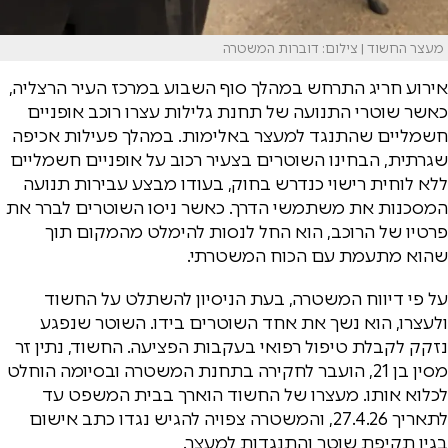
מעצר החשוד | צילום: דוברות המשטרה
אירוע חריג התרחש במהלך סוף השבוע במרכז העיר הרצליה,
כאשר שוטרי התנועה של תחנת גלילות עצרו רוכב אופניים
חשמליים שהתנגד למעצר באלימות. במהלך פעילות אכיפה
שגרתית, הבחינו השוטרים בצעיר רכוב על אופניים חשמליים
ללא לוחית רישוי כנדרש בחוק, בעודו מבצע עבירות תנועה
המסכנות את משתמשי הדרך. כאשר ניסו השוטרים לברר את
פרטיו של הרוכב, הוא החל לנסות להימלט מהמקום תוך
שהוא מתעמת עם הכוח המשטרתי.
על פי דיווח המשטרה, בעת הניסיון להשתלט על החשוד
ולעצרו, הוא נשך את אחד השוטרים בידו. השוטר שנפגע
נזקק לקבלת טיפול רפואי בעקבות הפציעה. החשוד, נתין זר
מסין בן 21, הועבר לחקירה בתחנת המשטרה ובסיומה הוחלט
לכלוא אותו. מעצרו של החשוד הוארך בבית המשפט עד
לתאריך 27.4.26, והמשטרה צפויה להגיש נגדו כתב אישום
בגין תקיפת שוטר והתנגדות למעצר.