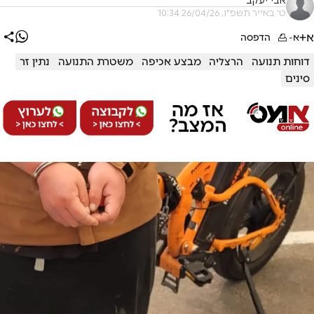
אבי יעקב
ט' באייר תשפ"ו, 26/04/26 10:34
א+
א-
הדפסה
דוחות תנועה
הרצליה
מבצע אכיפה
משטרת התנועה
נתין זר
סינים