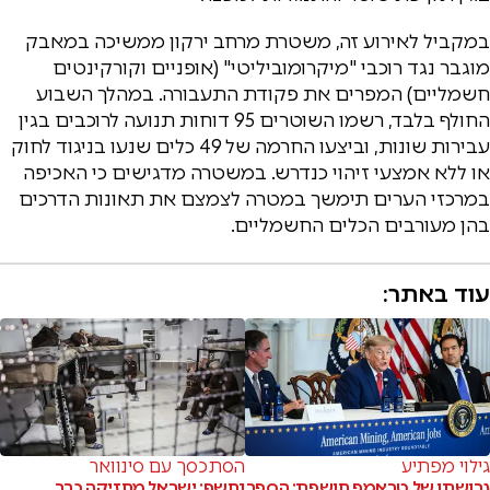
במקביל לאירוע זה, משטרת מרחב ירקון ממשיכה במאבק
מוגבר נגד רוכבי "מיקרומוביליטי" (אופניים וקורקינטים
חשמליים) המפרים את פקודת התעבורה. במהלך השבוע
החולף בלבד, רשמו השוטרים 95 דוחות תנועה לרוכבים בגין
עבירות שונות, וביצעו החרמה של 49 כלים שנעו בניגוד לחוק
או ללא אמצעי זיהוי כנדרש. במשטרה מדגישים כי האכיפה
במרכזי הערים תימשך במטרה לצמצם את תאונות הדרכים
בהן מעורבים הכלים החשמליים.
עוד באתר:
גילוי מפתיע
הסתכסך עם סינוואר
גרושתו של טראמפ חושפת: הספר
נחשף: ישראל מחזיקה כבר