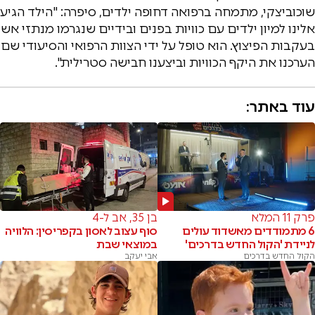
שוכוביצקי, מתמחה ברפואה דחופה ילדים, סיפרה: "הילד הגיע
אלינו למיון ילדים עם כוויות בפנים ובידיים שנגרמו מנתזי אש
בעקבות הפיצוץ. הוא טופל על ידי הצוות הרפואי והסיעודי שם
הערכנו את היקף הכוויות וביצענו חבישה סטרילית".
עוד באתר:
פרק 11 המלא
בן 35, אב ל-4
6 מתמודדים מאשדוד עולים
סוף עצוב לאסון בקפריסין: הלוויה
לניידת 'הקול החדש בדרכים'
במוצאי שבת
הקול החדש בדרכים
אבי יעקב