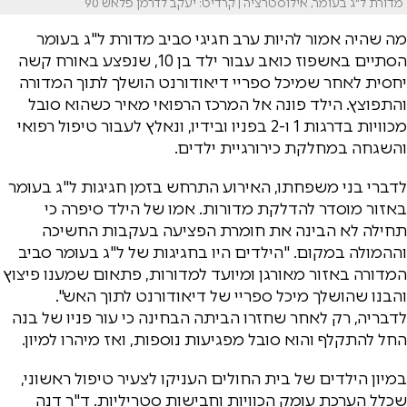
מדורת ל"ג בעומר, אילוסטרציה | קרדיט: יעקב לדרמן פלאש 90
מה שהיה אמור להיות ערב חגיגי סביב מדורת ל"ג בעומר
הסתיים באשפוז כואב עבור ילד בן 10, שנפצע באורח קשה
יחסית לאחר שמיכל ספריי דיאודורנט הושלך לתוך המדורה
והתפוצץ. הילד פונה אל המרכז הרפואי מאיר כשהוא סובל
מכוויות בדרגות 1 ו-2 בפניו ובידיו, ונאלץ לעבור טיפול רפואי
והשגחה במחלקת כירורגיית ילדים.
לדברי בני משפחתו, האירוע התרחש בזמן חגיגות ל"ג בעומר
באזור מוסדר להדלקת מדורות. אמו של הילד סיפרה כי
תחילה לא הבינה את חומרת הפציעה בעקבות החשיכה
וההמולה במקום. "הילדים היו בחגיגות של ל"ג בעומר סביב
המדורה באזור מאורגן ומיועד למדורות, פתאום שמענו פיצוץ
והבנו שהושלך מיכל ספריי של דיאודורנט לתוך האש".
לדבריה, רק לאחר שחזרו הביתה הבחינה כי עור פניו של בנה
החל להתקלף והוא סובל מפגיעות נוספות, ואז מיהרו למיון.
במיון הילדים של בית החולים העניקו לצעיר טיפול ראשוני,
שכלל הערכת עומק הכוויות וחבישות סטריליות. ד"ר דנה