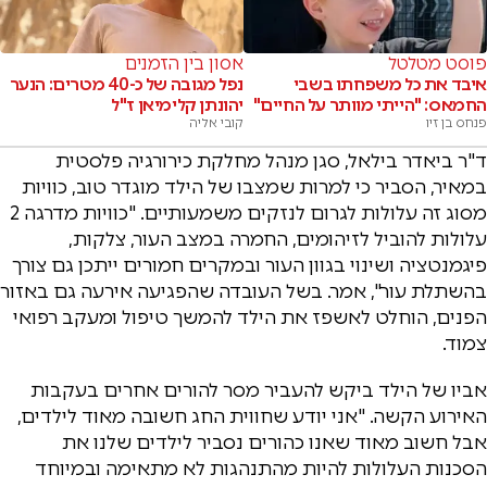
פוסט מטלטל
אסון בין הזמנים
איבד את כל משפחתו בשבי
נפל מגובה של כ-40 מטרים: הנער
החמאס: "הייתי מוותר על החיים"
יהונתן קלימיאן ז"ל
פנחס בן זיו
קובי אליה
ד"ר ביאדר בילאל, סגן מנהל מחלקת כירורגיה פלסטית
במאיר, הסביר כי למרות שמצבו של הילד מוגדר טוב, כוויות
מסוג זה עלולות לגרום לנזקים משמעותיים. "כוויות מדרגה 2
עלולות להוביל לזיהומים, החמרה במצב העור, צלקות,
פיגמנטציה ושינוי בגוון העור ובמקרים חמורים ייתכן גם צורך
בהשתלת עור", אמר. בשל העובדה שהפגיעה אירעה גם באזור
הפנים, הוחלט לאשפז את הילד להמשך טיפול ומעקב רפואי
צמוד.
אביו של הילד ביקש להעביר מסר להורים אחרים בעקבות
האירוע הקשה. "אני יודע שחווית החג חשובה מאוד לילדים,
אבל חשוב מאוד שאנו כהורים נסביר לילדים שלנו את
הסכנות העלולות להיות מהתנהגות לא מתאימה ובמיוחד