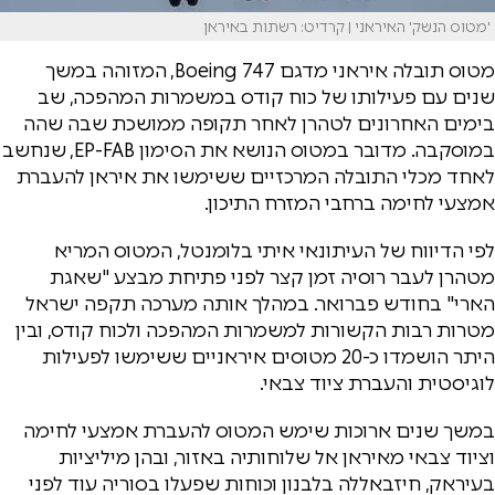
'מטוס הנשק' האיראני | קרדיט: רשתות באיראן
מטוס תובלה איראני מדגם Boeing 747, המזוהה במשך
שנים עם פעילותו של כוח קודס במשמרות המהפכה, שב
בימים האחרונים לטהרן לאחר תקופה ממושכת שבה שהה
במוסקבה. מדובר במטוס הנושא את הסימון EP-FAB, שנחשב
לאחד מכלי התובלה המרכזיים ששימשו את איראן להעברת
אמצעי לחימה ברחבי המזרח התיכון.
לפי הדיווח של העיתונאי איתי בלומנטל, המטוס המריא
מטהרן לעבר רוסיה זמן קצר לפני פתיחת מבצע "שאגת
הארי" בחודש פברואר. במהלך אותה מערכה תקפה ישראל
מטרות רבות הקשורות למשמרות המהפכה ולכוח קודס, ובין
היתר הושמדו כ-20 מטוסים איראניים ששימשו לפעילות
לוגיסטית והעברת ציוד צבאי.
במשך שנים ארוכות שימש המטוס להעברת אמצעי לחימה
וציוד צבאי מאיראן אל שלוחותיה באזור, ובהן מיליציות
בעיראק, חיזבאללה בלבנון וכוחות שפעלו בסוריה עוד לפני