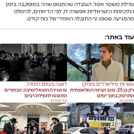
נפילת משטר אסד. העובדה שהמטוס שהה במוסקבה בזמן
התקיפות הישראליות אפשרה לו, לפי הדיווחים, להימלט
מהפגיעה שספג צי התובלה האווירי של כוח קודס.
עוד באתר:
עשרות מיליארדים נמחקו
דאגה בעולם התורה
רק בן 25: כוכב הבינה המלאכותית
צו סגירה הוצא לישיבה: הבחורים
התרסק בתוך ימים
התכנסו לתפילת רבים
שמעון כץ
נתי קאליש