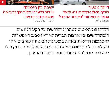
דיווח מסעיר
'ישיבת בין הזמנים'
מביך: האם איזנקוט והשמאל
שידור בלעדי ויוצא דופן: כך נראה
עומדים מאחורי 'הציבור החרדי'
מושב בית דין • צפו
פנחס בן זיו
הרב נחום נוסבכר
חזרתו של המטוס לטהרן מתרחשת על רקע המגעים
המתחדשים בין ארצות הברית לאיראן סביב האפשרות
להסכמות חדשות באזור. במערכת הביטחון עוקבים אחר
פעילותו של המטוס בשל עברו המבצעי והקשר ההדוק שלו
להעברת אמל"ח בזירות שונות במזרח התיכון.