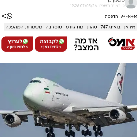
שמעון כץ
כ' באייר תשפ"ו, 07/05/26 19:26
א+
א-
הדפסה
איראן
בואינג 747
טהרן
כוח קודס
מוסקבה
משמרות המהפכה