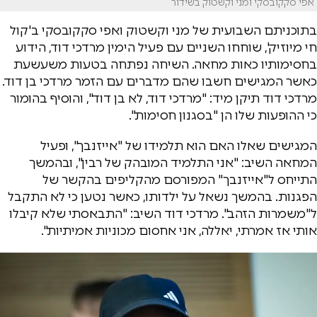
אפי סקקובסקי ומני וקשטוק בשידור
בתוכניתם השבועית של מני וקשטוק ואפי סקקובסקי ב'קול
חי מיוזיק', שוחחו השניים עם פעיל הימין מרדכי דוד, הידוע
בחסימותיו כאות מחאה. השיחה נפתחה בטעות משעשעת
כאשר המגישים חשבו שהם מדברים עם הזמר מרדכי בן דוד.
מרדכי דוד תיקן מיד: "מרדכי דוד, לא בן דוד", והוסיף בהומור
כי ההופעות שלו הן "בסגנון חסימות".
המגישים שאלו האם הוא תלמידו של "אייזנבך", ופעיל
המחאה השיב: "אני התלמיד המובהק של רבין", ובהמשך
התייחס ל"אייזנבך" המפורסם מהקליפים בהקשר של
הפגנות. בהמשך נשאל על ילדותו, כאשר נטען כי לא התקבל
ל"משמרות הזהב". מרדכי דוד השיב: "התבאסתי שלא קיבלו
אותי אז אמרתי, יאללה, אני אחסום מכוניות אמיתיות".