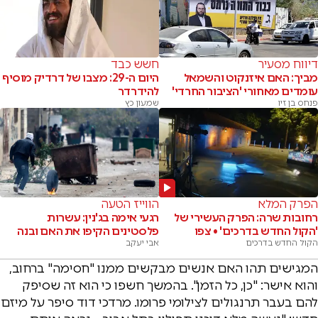
דיווח מסעיר
חשש כבד
מביך: האם איזנקוט והשמאל
היום ה-29: מצבו של דרדיק מוסיף
עומדים מאחורי 'הציבור החרדי'
להידרדר
פנחס בן זיו
שמעון כץ
הפרק המלא
הווייז הטעה
רחובות שרה: הפרק העשירי של
רגעי אימה בג'נין: עשרות
'הקול החדש בדרכים' • צפו
פלסטינים הקיפו את האם ובנה
הקול החדש בדרכים
אבי יעקב
המגישים תהו האם אנשים מבקשים ממנו "חסימה" ברחוב,
והוא אישר: "כן, כל הזמן". בהמשך חשפו כי הוא זה שסיפק
להם בעבר תרנגולים לצילומי פרומו. מרדכי דוד סיפר על מיזם