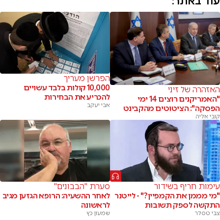
עוד באתר:
הפרשן מעריך
10,000 קולות בלבד עשויים
האזהרה של זיני
להכריע את הבחירות
"האמריקנים רוצים 14 ימי
אבי יעקב
הפסקה": הציטוטים מהקבינט
קובי אליה
עימות חריף בשידור
סערת "הבבונים"
"מי מממן את הקמפיין?" - לייטנר
לאחר ההשעיה: הרופא הגזען מגיב
התקשה לספק תשובות
לראשונה
צבי טסלר
שמעון כץ