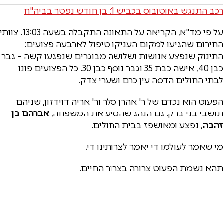
רכב התנגש באוטובוס בכביש 1: בן חודש נפטר בביה"ח
על פי מד"א, הקריאה על התאונה התקבלה בשעה 13:03. צוותי
החירום שהגיעו למקום העניקו טיפול לארבעה פצועים:
התינוק שנפצע אנושות ושלושה מבוגרים שנפגעו קשה – גבר
כבן 40, אישה כבת 35 וגבר נוסף כבן 30. כל הפצועים פונו
לבתי החולים הדסה עין כרם ושערי צדק.
הפעוט הוא נכדם של ר' אהרן סלר ור' אריה דוידזון, שניהם
תושבי בני ברק. גם הנהג שהסיע את המשפחה,
אברהם בן
זהבה
, נפצע ומאושפז בבית החולים.
מי שאמר לעולמו די יאמר לצרותינו די.
תהא נשמת הפעוט צרורה בצרור החיים.