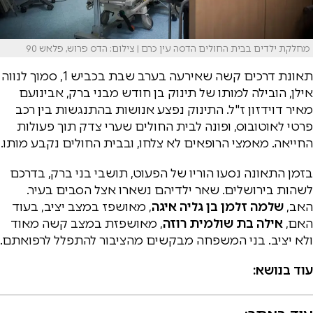
מחלקת ילדים בבית החולים הדסה עין כרם | צילום: הדס פרוש, פלאש 90
תאונת דרכים קשה שאירעה בערב שבת בכביש 1, סמוך לנווה
אילן, הובילה למותו של תינוק בן חודש מבני ברק, אבינועם
מאיר דוידזון ז"ל. התינוק נפצע אנושות בהתנגשות בין רכב
פרטי לאוטובוס, ופונה לבית החולים שערי צדק תוך פעולות
החייאה. מאמצי הרופאים לא צלחו, ובבית החולים נקבע מותו.
בזמן התאונה נסעו הוריו של הפעוט, תושבי בני ברק, בדרכם
לשהות בירושלים. שאר ילדיהם נשארו אצל הסבים בעיר.
האב,
שלמה זלמן בן גליה איגה
, מאושפז במצב יציב, בעוד
האם,
אילה בת שולמית רוזה
, מאושפזת במצב קשה מאוד
ולא יציב. בני המשפחה מבקשים מהציבור להתפלל לרפואתם.
עוד בנושא: