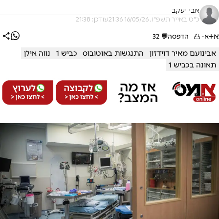
אבי יעקב
כ"ט באייר תשפ"ו, 16/05/26 21:36
עודכן: 21:38
א+
א-
הדפסה
💬
32
אבינועם מאיר דוידזון
התנגשות באוטובוס
כביש 1
נווה אילן
תאונה בכביש 1