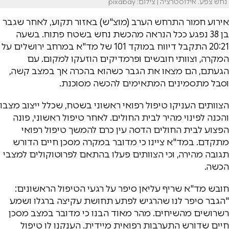
נחש צפע. אילוסטרציה | צילום: pixabay
אירוע חמור התרחש הערב (מוצ"ש) באזור תקוע, לאחר שגבר
בן 38 נפגע ככל הנראה מהכשת נחש בשטח פתוח. בשעה
20:21 התקבל דיווח במוקד 101 של מד"א במרחב ירושלים על
המקרה, וצוותי חובשים ופרמדיקים הוזעקו למקום. עם
הגעתם, הם מצאו את הגבר כשהוא בהכרה אך במצב קשה,
וסבל מתסמינים המתאימים להכשה מסוכנת.
הצוותים העניקו טיפול רפואי ראשוני בשטח, שכלל ייצוב מצבו
והכנה לפינוי מהיר לבית החולים. לאחר טיפול ראשוני, פונה
הפצוע לבית החולים הדסה עין כרם להמשך טיפול רפואי
מתקדם. במד"א ציינו כי מדובר במקרה מסכן חיים הדורש
תגובה מהירה, וכי הצוותים פעלו בהתאם לפרוטוקולים למצבי
הכשה.
חובש מד"א שריף עליאן סיפר על רגעי הטיפול הראשונים:
"הגבר סיפר לנו שהרגיש לפתע תחושת עקיצה ברגלו ושמע
רשרושים מהשיחים. מהר מאוד הבנו כי מדובר במצב מסכן
חיים שדורש התערבות רפואית מיידית. הענקנו לו טיפול