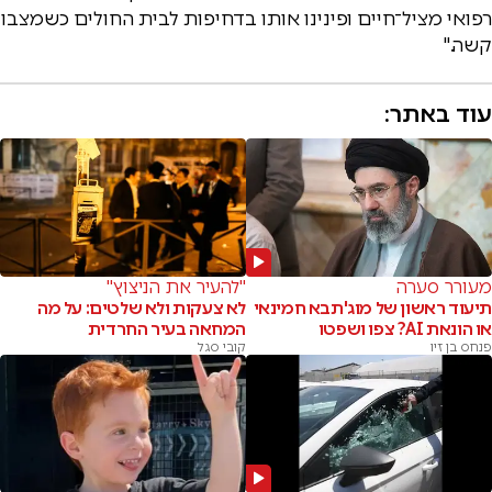
רפואי מציל־חיים ופינינו אותו בדחיפות לבית החולים כשמצבו
קשה."
עוד באתר:
מעורר סערה
"להעיר את הניצוץ"
תיעוד ראשון של מוג'תבא חמינאי
לא צעקות ולא שלטים: על מה
או הונאת AI? צפו ושפטו
המחאה בעיר החרדית
פנחס בן זיו
קובי סגל