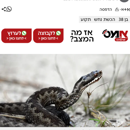
א+
א-
הדפסה
בן 38
הכשת נחש
תקוע