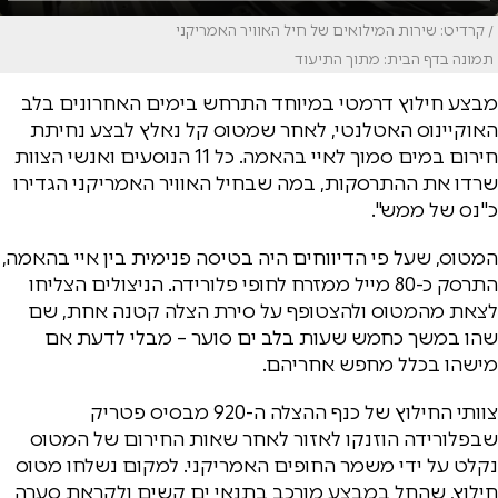
/ קרדיט: שירות המילואים של חיל האוויר האמריקני
תמונה בדף הבית: מתוך התיעוד
מבצע חילוץ דרמטי במיוחד התרחש בימים האחרונים בלב
האוקיינוס האטלנטי, לאחר שמטוס קל נאלץ לבצע נחיתת
חירום במים סמוך לאיי בהאמה. כל 11 הנוסעים ואנשי הצוות
שרדו את ההתרסקות, במה שבחיל האוויר האמריקני הגדירו
כ"נס של ממש".
המטוס, שעל פי הדיווחים היה בטיסה פנימית בין איי בהאמה,
התרסק כ-80 מייל ממזרח לחופי פלורידה. הניצולים הצליחו
לצאת מהמטוס ולהצטופף על סירת הצלה קטנה אחת, שם
שהו במשך כחמש שעות בלב ים סוער – מבלי לדעת אם
מישהו בכלל מחפש אחריהם.
צוותי החילוץ של כנף ההצלה ה-920 מבסיס פטריק
שבפלורידה הוזנקו לאזור לאחר שאות החירום של המטוס
נקלט על ידי משמר החופים האמריקני. למקום נשלחו מטוס
חילוץ, שהחל במבצע מורכב בתנאי ים קשים ולקראת סערה