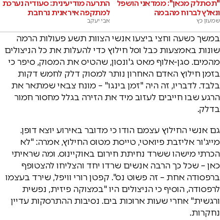
"תסתלק מכאן": ממדאני הושפל
התרעה מודיעינית: סעודיה נערכת
ונאלץ לברוח מהבמה
למתקפה איראנית נרחבת
שמעון כץ
אבי יעקב
במשך כשעה וחצי ביצעו אנשי הצוות תשע פעולות הרמה
שונות באמצעות כבל וסל חילוץ כדי להעלות את כל הניצולים
מהמים. סגן-אלוף מאט ג'ונסון, שהטיס את המסוק, סיפר כי
בזמן חילוץ האדם האחרון נותר למסוק דלק לחמש דקות
בלבד. לדבריו, זה היה "זמן בינגו" – מונח צבאי שמתאר את
הרגע שבו חייבים לעזוב מיד את הזירה בגלל מחסור חמור
בדלק.
גם אנשי החילוץ עצמם הודו כי מדובר באירוע יוצא דופן.
מייג'ור אליזבת פיואטי, טייסת מטוס החילוץ, אמרה: "לא
הכרתי מישהו ששרד נחיתת חירום באוקיינוס. ומה שראיתי
כאן – שכל כך הרבה אנשים שרדו יחד והצליחו להצטופף
ברפסודה אחת – זה פשוט נס". קפטן רורי וויפל, שירד בעצמו
לרפסודה, הוסיף כי הניצולים היו "במצוקה פיזית, נפשית
ורגשית" אחרי שעות ארוכות בים. נסיבות ההתרסקות עדיין
נחקרות.