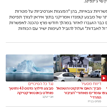
שי ג'ינפינג.
פשרויות צבאיות, בהן "הפצצות אגרסיביות על מטרות
תר של מבצע קומנדו אמריקני בתוך איראן לצורך תפיסת
דים כבר הועברו לאזור במהלך חודש מרץ כהכנה לאפשרות
גדול לאבדות" ועלול להוביל לעימות ישיר עם הכוחות
דיווח מסעיר
נגד כל הסיכויים
מביך: האם איזנקוט והשמאל
מבצע חילוץ: מינוס 43 וחושך
פו
עומדים מאחורי 'הציבור
מוחלט באנטארקטיקה
החרדי'
אבי יעקב
פנחס בן זיו