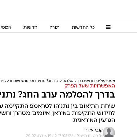
כל החדשות
תורה
חדשות
אמסי
אמס
פוליטי חדש
בדרך להסלמה ערב החג? נתניהו וטראמפ שוחחו על איר
האפשרויות שעל הפרק
בדרך להסלמה ערב החג? נתניה
שיחת התיאום בין נתניהו לטראמפ התקיימה על
לחידוש התקיפות באיראן, איומים מטהרן וחשיפ
הגרעין האיראנית
קובי אליה
א' בסיוון תשפ"ו, 17/05/26 19:42
עודכן: 20:02