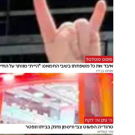
פוסט מטלטל
איבד את כל משפחתו בשבי החמאס: "הייתי מוותר על החיי
פנחס בן זיו
ה' נתן וה' לקח
טרגדיה: הפעוט צבי וויסמן נחנק בביתו ונפטר
נתי קאליש