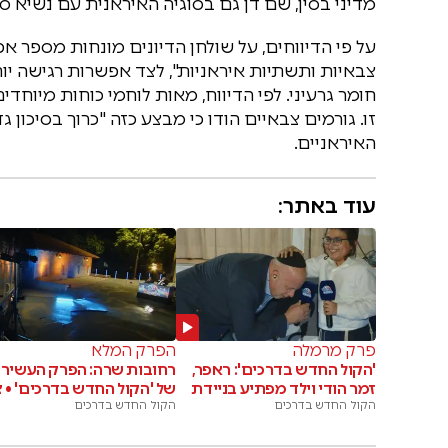
מדיני בסין, שם דן גם בסוגיה האיראנית עם נשיא סין 
על פי הדיווחים, על שולחן הדיונים מונחות מספר א
צבאיות ותשתיות איראניות", לצד אפשרות רגישה יו
חומר גרעיני. לפי הדיווח, מאות לוחמי כוחות מיוח
זו. גורמים צבאיים הודו כי מבצע כזה "כרוך בסיכון 
האיראניים.
עוד באתר:
פרק מרמלה
הפרק המלא
'הקול החדש בדרכים': ראפר,
רחובות שרה: הפרק העשירי
זמר הודי וילד מפתיע בניידת
של 'הקול החדש בדרכים' • צ
הקול החדש בדרכים
הקול החדש בדרכים