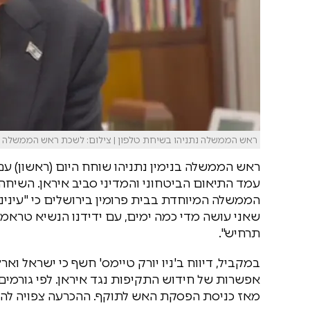
ראש הממשלה נתניהו בשיחת טלפון | צילום: לשכת ראש הממשלה
ראש הממשלה בנימין נתניהו שוחח היום (ראשון) 
עמד התיאום הביטחוני והמדיני סביב איראן. השיח
הממשלה המיוחדת בבית פרומין בירושלים כי "עינינו פ
שאני עושה מדי כמה ימים, עם ידידנו הנשיא טראמפ.
תרחיש".
במקביל, דיווח ב'ניו יורק טיימס' חשף כי ישראל ו
אפשרות של חידוש התקיפות נגד איראן. לפי גורמים
מאז כניסת הפסקת האש לתוקף. ההכרעה צפויה לה