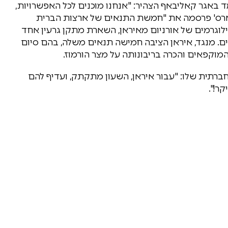
ד באגר קאליבאף הצהיר: "אנחנו מוכנים לכל האפשרויות,
'פארס' פרסמה את "חמשת התנאים של ארצות הברית
קת הלחימה", הכוללים בין היתר הוצאת 400 קילוגרמים של אורניום מאיראן, השארת מתקן גרעין אחד
ם. מנגד, איראן הציבה חמישה תנאים משלה, בהם סיום
וקפאים והכרה בריבונותה על מצר הורמוז.
רתית שלו: "עבור איראן, השעון מתקתק, ועדיף להם
ר!".