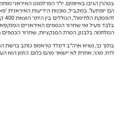
בטהרן הגיבו באיומים. יו"ר הפרלמנט האיראני מוחמ
הם יופתעו". במקביל, סוכנות הידיעות האיראנית 
להפס
בלבד פעיל ואי שחרור הכספים האיראניים המוקפאי
המלחמה בלבנון, הסרת הסנקציות, שחרור הכספים המ
בתוך כך, נשיא ארה"ב דונלד טראמפ כותב ברשת החב
לזוז, מהר, אחרת לא יישאר מהם כלום. הזמן הוא העיק