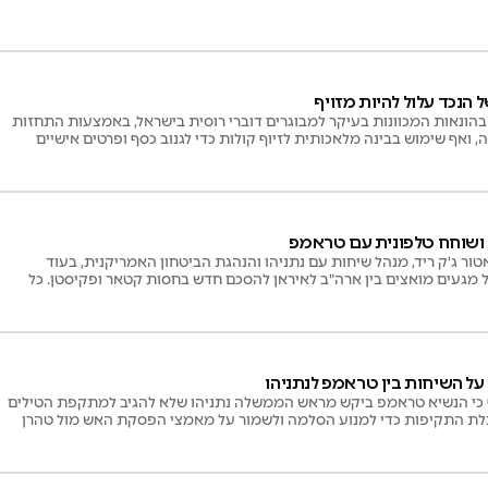
 הנכד עלול להיות מזויף
 בהונאות המכוונות בעיקר למבוגרים דוברי רוסית בישראל, באמצעות התחזות
 ואף שימוש בבינה מלאכותית לזיוף קולות כדי לגנוב כסף ופרטים אישיים
ט ושוחח טלפונית עם טראמפ
ר ג'ק ריד, מנהל שיחות עם נתניהו והנהגת הביטחון האמריקנית, בעוד
 מגעים מואצים בין ארה"ב לאיראן להסכם חדש בחסות קטאר ופקיסטן. כל
 על השיחות בין טראמפ לנתניהו
חושף כי הנשיא טראמפ ביקש מראש הממשלה נתניהו שלא להגיב למתקפת הטילים
לת התקיפות כדי למנוע הסלמה ולשמור על מאמצי הפסקת האש מול טהרן