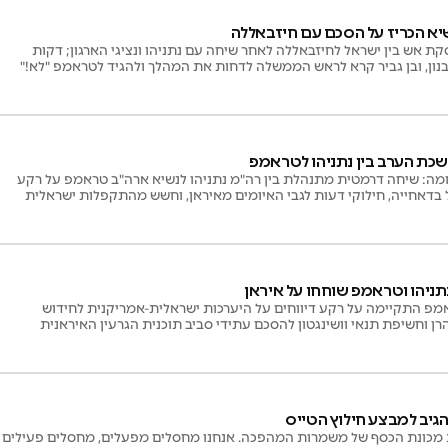
יא הכריז על הסכם עם חיזבאללה
 אש בין ישראל לחיזבאללה לאחר שיחה עם נתניהו ונציגי הארגון; דקות
בנון, ובן גביר קרא לראש הממשלה לדחות את המהלך ולהגיד לטראמפ "לא!"
שכת הערב בין נתניהו לטראמפ
ומה: שיחה דרמטית מתנהלת בין רה"מ נתניהו לנשיא ארה"ב טראמפ על רקע
בדאחייה, חילוקי דעות לגבי האיומים מאיראן, וחשש מהתקפלות ישראלית
ניהו וטראמפ שוחחו על איראן
אמפ התקיימה על רקע דיווחים על היערכות ישראלית-אמריקנית לחידוש
ן וחשיפת תנאי וושינגטון להסכם עתידי סביב תוכנית הגרעין האיראנית
גיב למבצע חילוץ הטייס
 מכונת הכסף של משמרות המהפכה. אנחנו מחסלים מפעלים, מחסלים פעילים