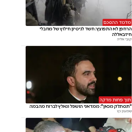
מלכוד ההסכם
הרחפן לא התפוצץ: חשד לניסיון חילוץ של מחבלי
חיזבאללה
קובי אליה
תוך פחות מדקה
"תסתלק מכאן": ממדאני הושפל ונאלץ לברוח מהבמה
שמעון כץ