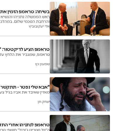
בשיחה: טראמפ הזמין את נ
ראש הממשלה נתניהו והנשיא 
והרחבת הסכמי שלום. במהלכה 
אלי יעקובוביץ
טראמפ הציע לדיקטטור: "י
טראמפ, שמגביר את הלחץ על ו
שמעון כץ
"אבא שלי נפטר - תתקשרו 
מאזין שאיבד את אביו בגיל צע
יצחק חן
טראמפ לנתניהו אחרי התק
ה"וול סטריט ג'ורנל" חושף: ט