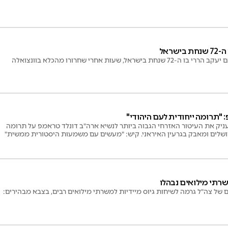
שראל
, שעות אחרי שחרורו מהכלא בוונצואלה
"תרומה ייחודית לעם היהודי"
יק את העיטור האזרחי הגבוה ביותר לנשיא ארה"ב דונלד טראמפ על תרומה
ירושלים ומאבק בגרעין האיראני. קיש: "מעשים עם משמעות היסטורית ממשית"
רתי מילואים נבהלו
של צה"ל גרמה לשיחות גיוס מיידיות למשרתי מילואים רבים, בצבא מבהירים: