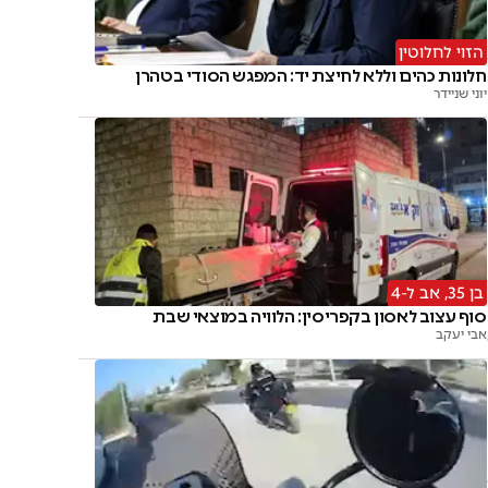
הזוי לחלוטין
חלונות כהים וללא לחיצת יד: המפגש הסודי בטהרן
יוני שניידר
בן 35, אב ל-4
סוף עצוב לאסון בקפריסין: הלוויה במוצאי שבת
אבי יעקב