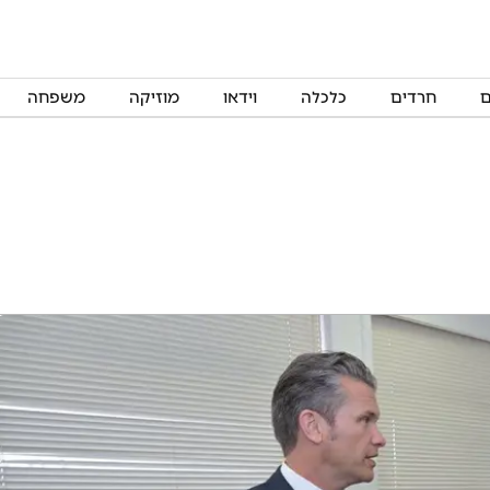
ם
חרדים
כלכלה
וידאו
מוזיקה
משפחה