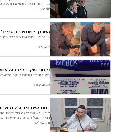
ברור אם בכירי חמאס נפגעו. ה
יוני שניידר
האברך י. מספר לבן גביר: "
בן גביר שוחח עם האברך שחיסל
קובי אליה
מנחם טוקר נזף בבעל עסק 
בשידור חי, מנחם טוקר התעמת 
מנחם טוקר
בסוד שיח: מדוע התקשר רבי
אמש בשעת לילה מאוחרת התקשר
רבי דן סגל השוהה בארצות הב
נתי קאליש