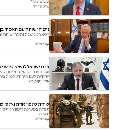
וממשיכים״
שלמה ריזל
נתניהו שוחח עם האסיר בן ה-72 שנחת בי
ראש הממשלה נתניהו שוחח עם יעקב הררי בו ה-72 שנחת בישראל
קובי אליה
פרס ישראל לנשיא טראמפ: 
ועדת פרס ישראל החליטה להענ
ייחודית לעם היהודי, הכרה ב
אלי יעקובוביץ
שיחת טלפון אחת ואלפי מש
תקלה במערכת זימון המילואים 
תקלה
קובי אליה