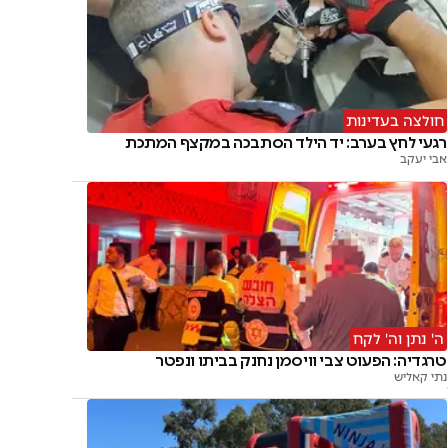
חולצה בעדינות
רגעי לחץ בערב: יד הילד הסתבכה במקצף המתכת
אבי יעקב
ה' נתן וה' לקח
טרגדיה: הפעוט צבי וויסמן נחנק בביתו ונפטר
נתי קאליש