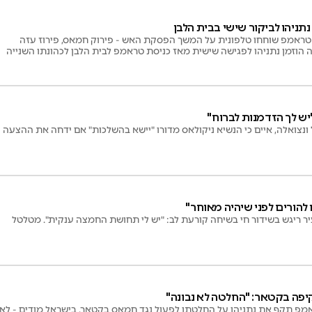
תניהו לביקור שישי בבית הלבן
טראמפ שוחחו טלפונית על המשך הפסקת האש - פירוק חמאס, פירוז עזה
הוזמן נתניהו לפגישה שישית מאז כניסת טראמפ לבית הלבן לכהונתו השנייה
ש לך הזדמנות לברוח"
נצואלה, איים כי הנשיא ניקולאס מדורו "יישא בהשלכות" אם ידחה את ההצעה
להורים לפני שיהיה מאוחר"
יר ריגש בשידור חי בשיחה קורעת לב: "יש לי תחושת החמצה ענקית". מטלטל
יפה בקטאר: "החלטה לא נבונה"
ראמפ תקף את נתניהו על החלטתו לפעול נגד חמאס בקטאר. בישראל מודים - לא