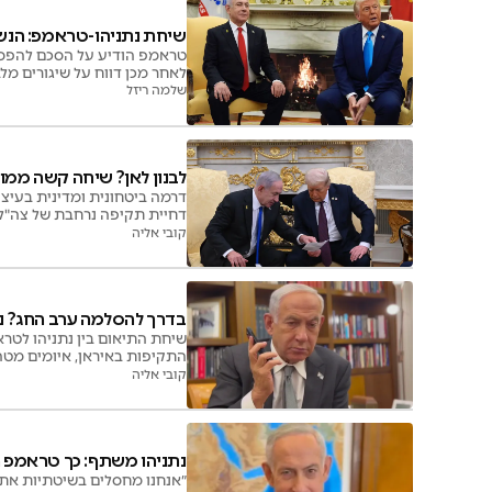
שיחת נתניהו-טראמפ: הנש
טראמפ הודיע על הסכם להפסקת
לאחר מכן דווח על שיגורים מל
שלמה ריזל
לבנון לאן? שיחה קשה ממו
דרמה ביטחונית ומדינית בעיצ
דחיית תקיפה נרחבת של צה"ל 
קובי אליה
בדרך להסלמה ערב החג? נת
שיחת התיאום בין נתניהו לטר
התקיפות באיראן, איומים מטהר
קובי אליה
נתניהו משתף: כך טראמפ ה
״אנחנו מחסלים בשיטתיות את