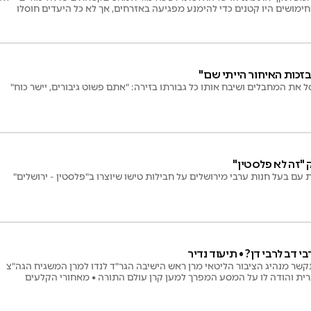
חימושים היו קטנים כדי להימנע מפגיעה באזרחים, אך לא כל היעדים חוסלו
בזכות האיחור הייתי שם"
 את המחבלים ושיבח אותו כל גבורתו בזירה: "אתם פשוט גיבורים, יישר כוח"
"זה לא פלסטין"
עם בעל חנות ערבי מירושלים על חבילות טישו שיוצרו ב"פלסטין - ירושלים"
 דב לרבי דן? • תיעוד נדיר
 מנהיג הציבור הליטאי מרן ראש הישיבה הגר"ד לנדו למרן המשגיח הגה"צ
רית והודה לו על המסע המפרך למען קרן עולם התורה • מאחורי הקלעים