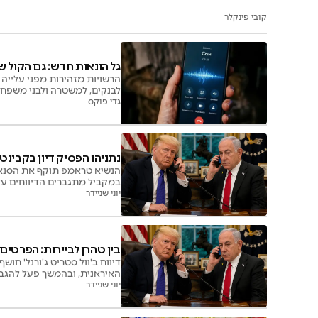
קובי פינקלר
גל הונאות חדש: גם הקול של
הרשויות מזהירות מפני עלייה
לבנקים, למשטרה ולבני משפחה,
גדי פוקס
נתניהו הפסיק דיון בקבינ
הנשיא טראמפ תוקף את הסנאטו
במקביל מתגברים הדיווחים על
הפרטים
יוני שניידר
בין טהרן לביירות: הפרטים
דיווח ב'וול סטריט ג'ורנל' 
האיראנית, ובהמשך פעל להגב
יוני שניידר