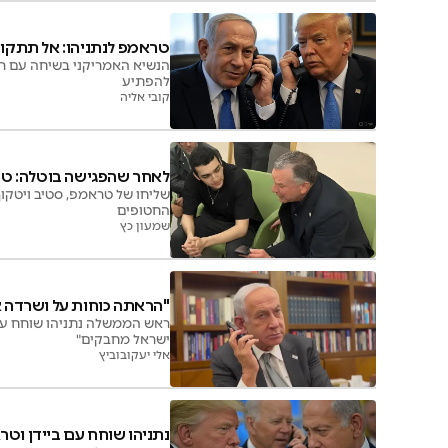
טראמפ לנתניהו: אל תתקוף 
הנשיא האמריקני בשיחה עם ר
להפתיע
קובי אליה
לאחר שהפגישה בוטלה: ט
שליחו של טראמפ, סטיב ויטקוף
החטופים
שמעון כץ
"הראתה כוחות על ושרדה א
ראש הממשלה נתניהו שוחח עם
ישראל מחבקים"
אלי יעקובוביץ
נתניהו שוחח עם ביידן וטר