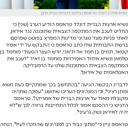
נשיא ארה"ב דונלד טראמפ | צילום: דוברות הבית הלבן
נשיא ארצות הברית דונלד טראמפ הודיע הערב (שני) כי
החליט לעכב את המתקפה הצבאית שתוכננה נגד איראן,
לאחר פניות מצד מנהיגי מדינות המפרץ. בפוסט שפרסם
ברשת החברתית שלו כתב טראמפ כי התבקש על ידי אמיר
קטאר, תמים בן חמד אל-ת'אני, יורש העצר הסעודי מוחמד בן
סלמאן ונשיא איחוד האמירויות מוחמד בן זאיד "לעכב את
המתקפה הצבאית המתוכננת שלנו על הרפובליקה
האסלאמית של איראן".
לדבריו, הבקשה הגיעה "בהתחשב בכך שמתקיים כעת משא
ומתן רציני", וכי המנהיגים העריכו שתושג "עסקה שתהיה
מקובלת מאוד על ארצות הברית של אמריקה". טראמפ
הדגיש כי ההסכם אמור לכלול התחייבות ברורה לכך ש"לא
יהיה לאיראן נשק גרעיני".
טראמפ ציין כי "מתוך כבוד רב למנהיגים שהוזכרו לעיל", הנחה