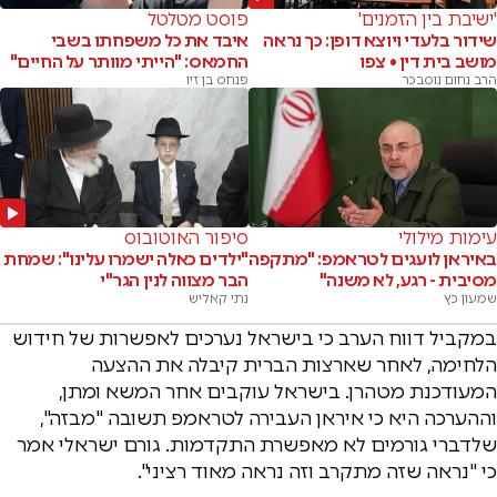
'ישיבת בין הזמנים'
פוסט מטלטל
שידור בלעדי ויוצא דופן: כך נראה
איבד את כל משפחתו בשבי
מושב בית דין • צפו
החמאס: "הייתי מוותר על החיים"
הרב נחום נוסבכר
פנחס בן זיו
עימות מילולי
סיפור האוטובוס
באיראן לועגים לטראמפ: "מתקפה
"ילדים כאלה ישמרו עלינו": שמחת
מסיבית - רגע, לא משנה"
הבר מצווה לנין הגר"י
שמעון כץ
נתי קאליש
במקביל דווח הערב כי בישראל נערכים לאפשרות של חידוש
הלחימה, לאחר שארצות הברית קיבלה את ההצעה
המעודכנת מטהרן. בישראל עוקבים אחר המשא ומתן,
וההערכה היא כי איראן העבירה לטראמפ תשובה "מבזה",
שלדברי גורמים לא מאפשרת התקדמות. גורם ישראלי אמר
כי "נראה שזה מתקרב וזה נראה מאוד רציני".