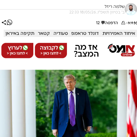
שלמה ריזל
ב' בסיוון תשפ"ו, 18/05/26 22:33
א+
א-
הדפסה
💬
12
איחוד האמירויות
דונלד טראמפ
סעודיה
קטאר
תקיפה באיראן