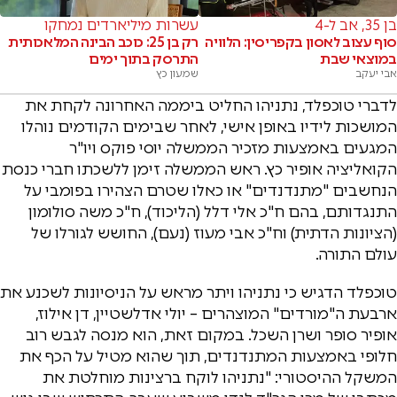
בן 35, אב ל-4
עשרות מיליארדים נמחקו
סוף עצוב לאסון בקפריסין: הלוויה
רק בן 25: כוכב הבינה המלאכותית
במוצאי שבת
התרסק בתוך ימים
אבי יעקב
שמעון כץ
לדברי טוכפלד, נתניהו החליט ביממה האחרונה לקחת את
המושכות לידיו באופן אישי, לאחר שבימים הקודמים נוהלו
המגעים באמצעות מזכיר הממשלה יוסי פוקס ויו"ר
הקואליציה אופיר כץ. ראש הממשלה זימן ללשכתו חברי כנסת
הנחשבים "מתנדנדים" או כאלו שטרם הצהירו בפומבי על
התנגדותם, בהם ח"כ אלי דלל (הליכוד), ח"כ משה סולומון
(הציונות הדתית) וח"כ אבי מעוז (נעם), החושש לגורלו של
עולם התורה.
טוכפלד הדגיש כי נתניהו ויתר מראש על הניסיונות לשכנע את
ארבעת ה"מורדים" המוצהרים – יולי אדלשטיין, דן אילוז,
אופיר סופר ושרן השכל. במקום זאת, הוא מנסה לגבש רוב
חלופי באמצעות המתנדנדים, תוך שהוא מטיל על הכף את
המשקל ההיסטורי: "נתניהו לוקח ברצינות מוחלטת את