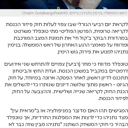
ראש הממשלה בנימין נתניהו | צילום: Chaim Goldberg/Flash90
לקראת יום רביעי הגורלי שבו צפוי לעלות חוק פיזור הכנסת
לקריאה טרומית, הפרשן הפוליטי מתי טוכפלד משרטט
במהדורת הבוקר ב'קול חי' את תמונת המצב המורכבת
ומדווח על מאמצי הרגע האחרון של ראש הממשלה בנימין
נתניהו למנוע את פירוק גוש הימין.
טוכפלד מדווח כי מחר (רביעי) צפויים להתרחש שני אירועים
דרמטיים במקביל במשכן הכנסת. ועדת החוץ והביטחון
תתכנס לדיון ראשון, לאחר הפסקה ארוכה במיוחד, על חוק
הגיוס – ראשון מתוך שלושה דיונים שנותרו כדי להשלים את
הכנת החוק לקריאה שנייה ושלישית. וההצבעה על החוק
לפיזור הכנסת.
המגישים תהו האם מדובר במניפולציה או ב"מראית עין"
מצד נתניהו כדי לרצות את המפלגות החרדיות, אך טוכפלד
הבהיר כי חוקי המשחק השתנו: "נתניהו מבין שזה כבר לא