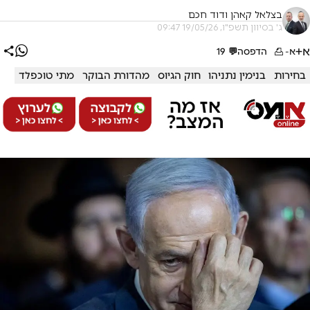
בצלאל קאהן ודוד חכם
ג' בסיוון תשפ"ו, 19/05/26 09:47
א+
א-
הדפסה
💬
19
בחירות
בנימין נתניהו
חוק הגיוס
מהדורת הבוקר
מתי טוכפלד