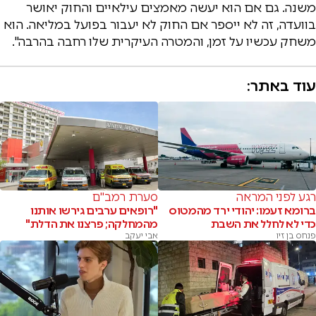
משנה. גם אם הוא יעשה מאמצים עילאיים והחוק יאושר
בוועדה, זה לא ייספר אם החוק לא יעבור בפועל במליאה. הוא
משחק עכשיו על זמן, והמטרה העיקרית שלו רחבה בהרבה".
עוד באתר:
רגע לפני המראה
סערת רמב"ם
ברומא זעמו: יהודי ירד מהמטוס
"רופאים ערבים גירשו אותנו
כדי לא לחלל את השבת
מהמחלקה; פרצנו את הדלת"
פנחס בן זיו
אבי יעקב