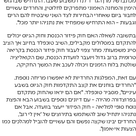
מכתבו של מרן הגר"ד לנדו משבוע שעבר. התרחיש שבו גוש
הימין והמחנה האמוני מתפרקים לחלוטין, והחרדים עשויים
לחבור ביום שאחרי הבחירות לצד השני שיבטיח להם הרים
וגבעות – הוא התרחיש שמפחיד את נתניהו יותר מכל".
בתשובה לשאלה האם חוק פיזור הכנסת וחוק הגיוס יכולים
להתקדם במסלולים מקבילים, השיב טוכפלד בחיוב אך הציב
סייג משמעותי. מחר צפוי לעבור חוק פיזור הכנסת בקריאה
טרומית ברוב גדול ויועבר לוועדת הכנסת, שם הקואליציה
שולטת בלוח הזמנים ויכולה לעכב את המשך החקיקה.
עם זאת, המפלגות החרדיות לא יאפשרו מריחה נוספת.
"החרדים בוחנים את קצב התקדמות חוק הגיוס בשבע
עיניים", מסביר טוכפלד. "אם הם יראו שהחוק מתקדם
בפרוצדורה מהירה – עם דיונים נוספים בשבוע הבא והפצת
נוסח סופי למליאה – חוק הפיזור ייעצר בוועדה. אבל אם
נתניהו יתחיל שוב להשתמש בתירוצים של 'אין לי רוב',
החרדים יבינו שקצה נפשם והם עשויים להוביל למהלכים כמו
הצעות אי-אמון".