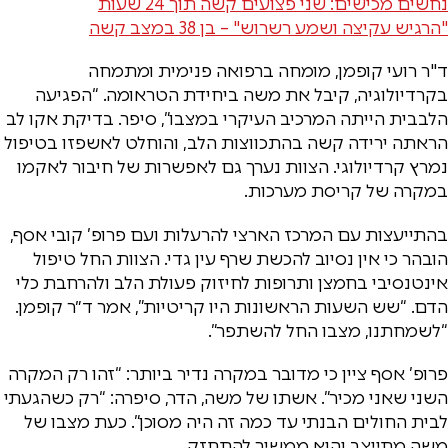
נחשים מכישים: שני פצועים קשה תוך 24 שעות
"הרגיש עקיצה ושמע רשרוש" – בן 38 במצב קשה
ד"ר רועי קופמן, מומחה ברפואה פנימית ומתמחה
בקרדיולוגיה, קיבל את משה ביחידת הטראומה. “הפגיעה
הלבבית הייתה המרכיב העיקרי במצבו”, סיפר. בדיקת אקו לב
הראתה ירידה קשה בהתכווצות הלב, והוחלט לאשפזו בטיפול
נמרץ קרדיולוגי. הצוות נערך גם לאפשרות של חיבור לאקמו
במקרה של קריסת מערכות.
בהתייעצות עם המרכז הארצי להרעלות ועם פרופ’ קובי אסף,
הובהר כי אין נסיוב להכשת שרף עין גדי. הצוות החל טיפול
אינטנסיבי בחמצן ותרופות לחיזוק פעולת הלב ולהרחבת כלי
הדם. “שש השעות הראשונות היו קריטיות”, אמר ד״ר קופמן.
“לשמחתנו, מצבו החל להשתפר”.
פרופ’ אסף ציין כי מדובר במקרה נדיר ביותר: “זהו רק המקרה
השני שאני מכיר”. אשתו של משה, הדר, סיפרה: “רק כשהגעתי
לבית החולים הבנתי עד כמה זה היה מסוכן”. כעת מצבו של
משה מתייצב והוא ממשיך להתחזק.