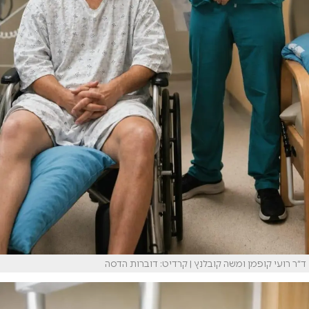
ד״ר רועי קופמן ומשה קובלנץ | קרדיט: דוברות הדסה