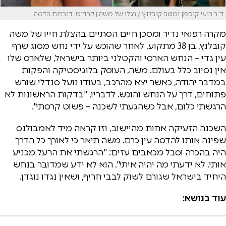
ד״ר רועי קופמן ומשה קובלנץ / רגלו של משה | קרדיט: דוברות הדסה
מקרה רפואי נדיר ומסכן חיים הסתיים בהצלת חייו של משה
קובלנץ, בן 38 מתקוע, לאחר שהוכש על ידי נחש מסוג שרף
עין גדי – הנחש הארסי והקטלני ביותר בישראל, שלארס שלו
אין נסיוב כלל בעולם. משה, העוסק בלוגיסטיקה והפקות
במדבר יהודה, כאשר יצא מהרכב, בעודו נועל סנדלי שורש
פתוחים, דרך על הנחש והוכש. לדבריו, "בדקות הראשונות לא
הרגשתי כלום, אבל כשהגעתי לשכנה – פשוט קרסתי".
השכנה הזעיקה אחות מהיישוב, וזו קראה מיד לאמבולנס
שפינה אותו להדסה עין כרם. משה תיאר כי לאורך כל הדרך
היה בהכרה וסבל מכאבים עזים: "הרגשתי את הרעל מכניע
אותי. לא ידעתי מה יהיה איתי". הוא לא ידע שמדובר בנחש
היחיד בישראל שגורם לשוק לבבי חריף, ושאין נגדו נוגדן.
עוד בנושא: