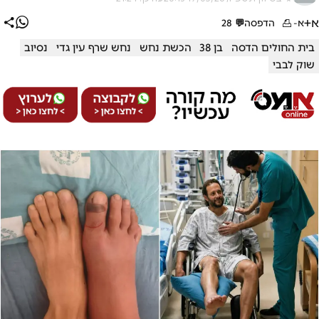
א+
א-
הדפסה
💬
28
בית החולים הדסה
בן 38
הכשת נחש
נחש שרף עין גדי
נסיוב
שוק לבבי