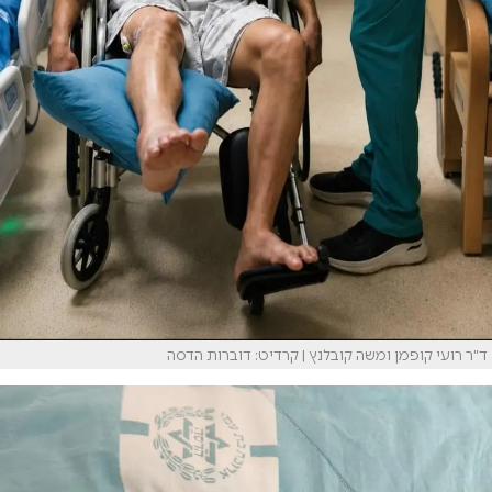
ד״ר רועי קופמן ומשה קובלנץ | קרדיט: דוברות הדסה