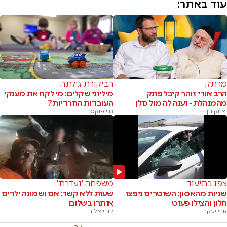
עוד באתר:
מרתק
הביקורת גילתה
הרב אורי זוהר קיבל פתק
מיליוני שקלים: מי לקח את מענקי
מהמנהלת - וענה לה מול כולן
העובדות החרדיות?
יצחק חן
גדי פוקס
צפו בתיעוד
משפחה 'נעדרת'
שניות מהאסון: השוטרים ניפצו
שעות ללא קשר: אם ושמונה ילדים
חלון והצילו פעוט
אותרו בשלום
אבי יעקב
קובי אליה