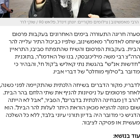
הרבי מאמשינוב | צילומים מקוריים: יונתן זינדל, פלאש 90 / שוקי לרר
סערה חריגה התעוררה בימים האחרונים בעקבות פרסום
שיוחס לאדמו"ר מאמשינוב, שלפיו כביכול התיר עלייה להר
הבית. בעקבות הפרסום והשיח שהתפתח סביבו, התראיין
הרה"צ רבי משה מיליכובסקי, בנו של האדמו"ר, בתוכנית
"חדשות אנ"ש" בהגשת נתי קאליש ב'קול חי', והבהיר כי
מדובר ב"סילוף מוחלט" של דברי אביו.
לדבריו, מקור הדברים בשיחה הלכתית שהתקיימה לפני כשנה,
לאחר פרסומים על ניסיונות להניף את שתי הלחם בהר הבית.
"הרב דן מבחינה הלכתית בדברים", הסביר, "אבל לא הייתה
שום כוונה להוציא מכאן הוראת היתר לעלות להר הבית". הוא
הדגיש כי מדובר היה בדיון תורני עיוני בלבד, ללא כל השלכה
מעשית או פסיקה לציבור.
עוד בנושא: