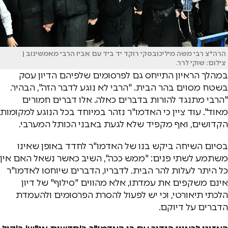
הרה"צ רבי משה מיליכובסקי רוקד יד ביד עם אביו הרבי מאמשינוב |
צילום: שוקי לרר.
במהלך הראיון התייחס גם לפרסומים שלפיהם הדיון עסק
בשטח מסוים בהר הבית. "הרבי לא נוגע לדבר הזה", הבהיר.
"הרבי מתנגד להורות בדברים כאלה. אלו דברים חמורים
מאוד". עוד ציין כי האדמו"ר נזהר במיוחד בכל הנוגע למקומות
הקדושים, ואף מקפיד שלא לגעת באבני הכותל המערבי.
בסיום השיחה ביקש בנו של האדמו"ר לחדד באופן שאינו
משתמע לשתי פנים: "ממש ככה", השיב כאשר נשאל האם אין
כל היתר לעלות להר הבית. לדבריו, הדברים שיוחסו לאדמו"ר
אינם משקפים את עמדתו, אלא מהווים "סילוף" של דיון
הלכתי תיאורטי, וכי יש לפעול להסרת הפרסומים ולהעמדת
הדברים על דיוקם.