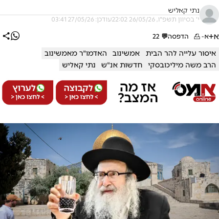
נתי קאליש
י' בסיוון תשפ"ו, 26/05/26 22:02
עודכן: 27/05/26 03:41
א+
א-
הדפסה
💬
22
איסור עלייה להר הבית
אמשינוב
האדמו"ר מאמשינוב
הרב משה מיליכובסקי
חדשות אנ"ש
נתי קאליש