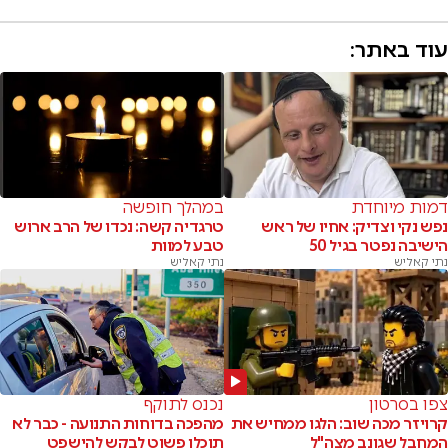
עוד באתר:
דמות מיוחדת
במהלך חופשה
נפש נקי וצדיק: אחיו של ראש
טרגדיה קשה: נכדו של הרב ארוש
הישיבה נפטר בגיל 50
טבע למוות
נתי קאליש
נתי קאליש
צפו בסרטון
נכנס לתוקף
קרויזר מכה שוב: הלגו ממחיש את
מהפכה בדוחות התנועה - כבר לא
המחבל שגונב מצה"ל
תוכלו פשוט לבקש להישפט