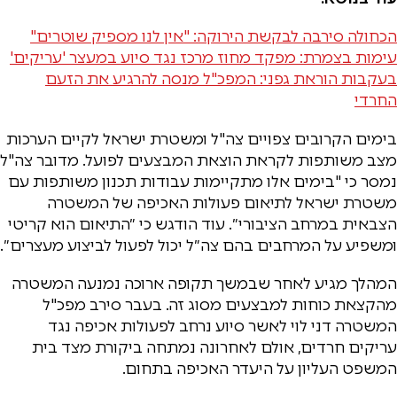
הכחולה סירבה לבקשת הירוקה: "אין לנו מספיק שוטרים"
עימות בצמרת: מפקד מחוז מרכז נגד סיוע במעצר 'עריקים'
בעקבות הוראת גפני: המפכ"ל מנסה להרגיע את הזעם
החרדי
בימים הקרובים צפויים צה"ל ומשטרת ישראל לקיים הערכות
מצב משותפות לקראת הוצאת המבצעים לפועל. מדובר צה"ל
נמסר כי "בימים אלו מתקיימות עבודות תכנון משותפות עם
משטרת ישראל לתיאום פעולות האכיפה של המשטרה
הצבאית במרחב הציבורי״. עוד הודגש כי ״התיאום הוא קריטי
ומשפיע על המרחבים בהם צה״ל יכול לפעול לביצוע מעצרים״.
המהלך מגיע לאחר שבמשך תקופה ארוכה נמנעה המשטרה
מהקצאת כוחות למבצעים מסוג זה. בעבר סירב מפכ"ל
המשטרה דני לוי לאשר סיוע נרחב לפעולות אכיפה נגד
עריקים חרדים, אולם לאחרונה נמתחה ביקורת מצד בית
המשפט העליון על היעדר האכיפה בתחום.