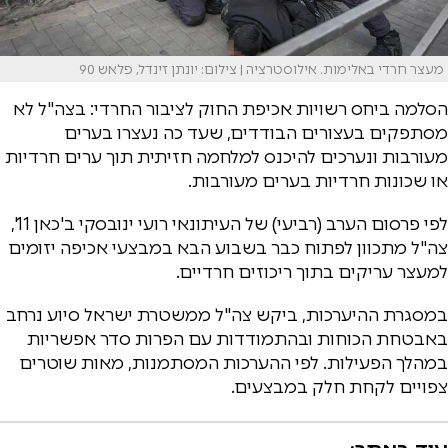
מעצר חרדי באלימות. אילוסטרציה | צילום: יונתן זינדל, פלאש 90
הסלמה ביחס רשויות אכיפת החוק לציבור החרדי: בצה"ל לא
מסתפקים בעצורים הבודדים, שעד כה נעצרו בערים
מעורבות ונערכים להיכנס למלחמה חזיתית תוך ערים חרדיות
או שכונות חרדיות בערים מעורבות.
לפי פרסום הערב (רביעי) של העיתונאי רועי ינובסקי ב'כאן 11',
צה"ל מתכוון לפתוח כבר בשבוע הבא במבצעי אכיפה יזומים
למעצר עריקים בתוך ריכוזים חרדיים.
במסגרת ההיערכות, ביקש צה"ל ממשטרת ישראל סיוע נרחב
באבטחת הכוחות ובהתמודדות עם הפרות סדר אפשריות
במהלך הפעילות. לפי ההערכות המסתמנות, מאות שוטרים
צפויים לקחת חלק במבצעים.