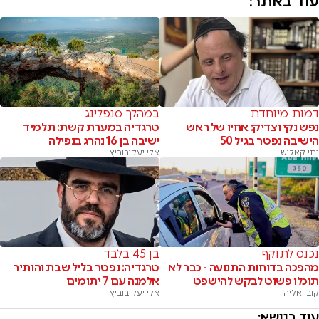
עוד באתר:
דמות מיוחדת
במהלך סנפלינג
נפש נקי וצדיק: אחיו של ראש
טרגדיה במערת קשת: תלמיד
הישיבה נפטר בגיל 50
ישיבה בן 16 נהרג בנפילה
נתי קאליש
אלי יעקובוביץ
נכנס לתוקף
בן 45 בלבד
מהפכה בדוחות התנועה - כבר לא
טרגדיה: נפטר בליל שבת והותיר
תוכלו פשוט לבקש להישפט
אלמנה עם 7 יתומים
קובי אליה
אלי יעקובוביץ
עוד בנושא: