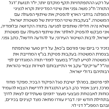
על רקע ההתפתחויות תקף מוקדם יותר, יו"ר תנועת 'דגל
התורה' ח"כ משה גפני את שינוי המדיניות וקרא לנציגי
המפלגה ברחבי הארץ להפסיק את שיתוף הפעולה עם
המשטרה. "בעקבות שינוי המדיניות של משטרת ישראל,
ושלא נהיה חלילה שותפים לפגיעה בתורה הקדושה ובלומדיה,
אני מבקש להפסיק לאלתר את שיתוף הפעולה עם משטרת
ישראל, לרבות השיטור העירוני, עד להודעה חדשה", כתב גפני.
נזכיר כי ביום שני פורסם ב'כאן', על דיון סוער שהתפתח
בצמרת המשטרה בעקבות פסיקת בג"ץ המחייבת את
המשטרה לסייע לצה"ל במעצר לומדי תורה המוגדרים לפי
צה"ל "עריקים" עקב אי התייצבותם לשירות צבאי כהוראת
רבותיהם גדולי ישראל.
לפי פרסום, במהלך ישיבת סגל הפיקוד הבכיר, מפקד מחוז
מרכז, ניצב אמיר כהן, הביע התנגדות לדרישת הצבא להעמיד
כוחות לאבטחת מבצעי מעצר יזומים שעתידים לצאת לדרך
בתחילת חודש יוני. דבריו עוררו מחאה מצד קצינים בכירים,
ובהם המפכ"ל דני לוי.