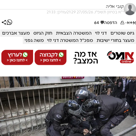
קובי אליה
י"א בסיוון תשפ"ו, 27/05/26 21:29
עודכן: 21:33
א+
א-
הדפסה
💬
64
גיוס שוטרים
דני לוי
המשטרה הצבאית
חוק הגיוס
מעצר אברכים
מעצר בחורי ישיבות
מפכ"ל המשטרה דני לוי
משה גפני