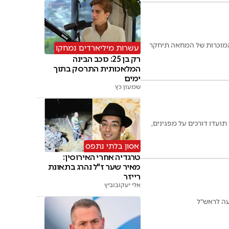
המוכרות של המחאה תיחקר
עשרות מיליארדים נמחקו
רק בן 25: כוכב הבינה
המלאכותית התרסק בתוך
ימים
שמעון כץ
ועדו דורכים על מפגינים,
אסון בלתי נתפס
טרגדיה אחרי האירוסין:
מאיר שער ז"ל נהרג בתאונת
רייזר
אלי יעקובוביץ
עה לראש"ל