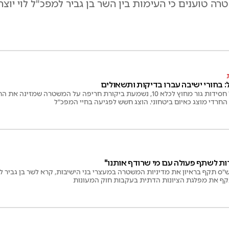
 טוענים כי העימות בין השר בן גביר למפכ"ל לוי יוצ
 בחורי ישיבה עברו בדיקות ותשאולים
לאחר מחאת הענק של חסידות גור מחוץ לכלא 10, נשמעת ביקורת חריפה על המשטר
חרדי מוצג כאיום ביטחוני. הוצג חשש לפגיעה בחיי המפכ"ל
ות לשתף פעולה עם מי שרודף אותנו"
"ס תקף בראיון את מדיניות המשטרה במעצרי בני הישיבות, קרא לשר בן גביר 
קף את מפלגת הציונות הדתית בעקבות חוק המעונות