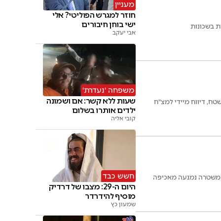
מעניין
חוזר למגרש הפוליטי? אלי
ישי בוחן חיבורים
ת בשכונות
אבי יעקב
משפחה 'נעדרת'
שעות ללא קשר: אם ושמונה
ח, דיווח מיידי למצ"ח
ילדים אותרו בשלום
קובי אליה
חשש כבד
 המשטרה נמנעה מאכיפה
היום ה-29: מצבו של דרדיק
מוסיף להידרדר
שמעון כץ