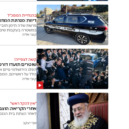
בהנחיית המפכ"ל
דיווח: מנהיגת המח
פרשת שדה תימן תוביל
במשטרה בעקבות שיבוש
קובי אליה
קשה לצפייה!
שוטרים תועדו דורכי
הפלג הירושלמי סיים א
כולל על ראשיהם. המפ
קובי אליה
"אין להקל ראש"
אחרי הקריאה: הוצב
לאחר הצתת בית הכנסת
אבי יעקב