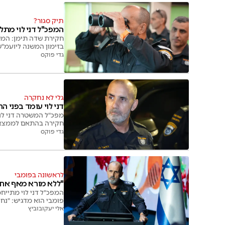
תיק סגור?
המפכ"ל דני לוי מת
חקירת שדה תימן: המש
בזימון המשנה ליועמ"ש
גדי פוקס
גלי לא נחקרה
דני לוי עומד בפני 
מפכ"ל המשטרה דני לוי
חקירה בהתאם לממצאי
גדי פוקס
לראשונה בפומבי
"ללא מורא מאף אח
המפכ"ל דני לוי מתייח
פומבי הוא מדגיש: "נח
אלי יעקובוביץ