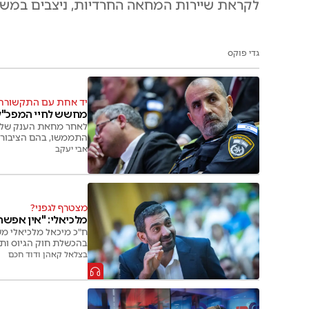
לקראת שיירות המחאה החרדיות, ניצבים במשטרה
גדי פוקס
יד אחת עם התקשורת
מחשש לחיי המפכ"ל:
התממשו, בהם הציבור ה
אבי יעקב
מצטרף לגפני?
מלכיאלי: "אין אפשר
ח"כ מיכאל מלכיאלי מש
בהכשלת חוק הגיוס ות
בצלאל קאהן ודוד חכם