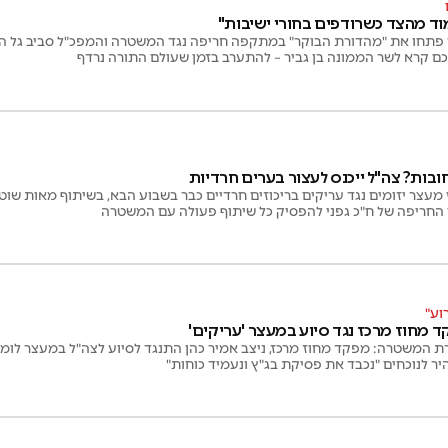
עמוד מהצד כשרודפים בחורי ישיבות"
 פתחו את "מהדורת הבוקר" במתקפה חריפה נגד המשטרה והמפכ"ל סביב גל ה
ם קרא לשר הממונה בן גביר – להתערב בזמן שעולם התורה נרדף
ות? צה"ל ייכנס לעצור בערים חרדיות
מעצר יזומים נגד עריקים בריכוזים חרדיים כבר בשבוע הבא, בשיתוף מאות שוטר
 החריפה של ח"כ גפני להפסיק כל שיתוף פעולה עם המשטרה
וע"
 מחוז מרכז נגד סיוע במעצר 'עריקים'
ת המשטרה: מפקד מחוז מרכז, ניצב אמיר כהן התנגד לסיוע לצה"ל במעצר לומדי
יר לנוכחים "נכבד את פסיקת בג"ץ ונעמיד כוחות"