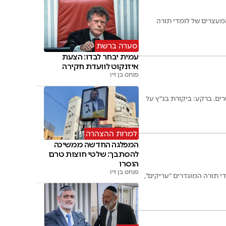
מעצרים של לומדי תורה
סערה ברשת
עמית יבחר לבדו: הצעת
איזנקוט לוועדת חקירה
פנחס בן זיו
ים. ברקע: ביקורת בג"ץ על
למרות ההצהרה
המפלגה החדשה ממשיכה
להסתבך: שלטי חוצות טרם
הוסרו
פנחס בן זיו
 תורה המוגדרים "עריקים",