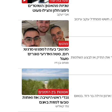
צפו בתיעוד
שניות מהאסון: השוטרים
ניפצו חלון והצילו פעוט
אבי יעקב
. חשש ממחדל עקב עיכוב
מרגש
מהשבי בעזה למפגש מרגש:
רום, סשה ואדרעי סוגרים
ור את התיק או לבצע השלמות
מעגל
פנחס בן זיו
אסונות בין הזמנים
נון והילה בר-דוד. בנאום
נכדי ראש הישיבה: אח ואחות
טבעו למוות באגם
נתי קאליש