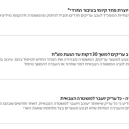
צרת פחד קיומי בציבור החרדי"
הנחיית המפכ"ל לעכב עריקים חרדים תוביל לניתוק מהמשטרה ולהקמת מיליציו
שך 30 דקות עד הגעת מצ"ח
וגע למעצר עריקים, המשטרה מבהירה את הנוהל החדש לטיפול בהם: עיכוב בשט
ה – כל עריק יועבר למשטרה הצבאית
הודיע כי כל עריק שיאותר יעוכב ויועבר למשטרה הצבאית, לאחר חודשים שבהם
דים והעבירה הנחיות שלא לבצע מעצרים בצל מלחמת שאגת הארי