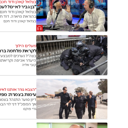
בצלאל קאהן ודוד חכם
"בן גביר לא יכול ל
בצלאל קאהן ודוד חכם
בהוראת מיארה. דוד חכ
בצלאל קאהן ודוד חכם
מעלים הילוך
לקראת מלחמה ברחוב
בצה״ל נערכים למבצעי 
היעדר אכיפה וקריאתו
קובי אליה
"הצבא גורר אותנו לאיר
עימות בצמרת: מפקד
דיון סוער התנהל בצמר
אך המפכ"ל דני לוי הבה
גדי פוקס