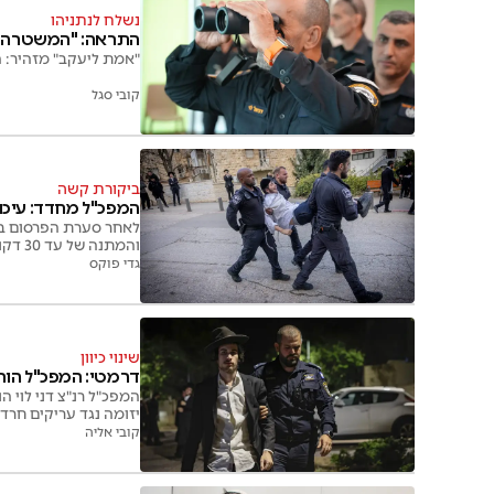
נשלח לנתניהו
התראה: "המשטרה יו
"אמת ליעקב" מזהיר: 
קובי סגל
ביקורת קשה
המפכ"ל מחדד: עיכוב עריקים למ
לאחר סערת הפרסום בנ
והמתנה של עד 30 דקות לנציג המשטרה הצבאית לפני שחרור או העברה להמשך טיפול
גדי פוקס
שינוי כיוון
דרמטי: המפכ"ל הור
המפכ"ל רנ"צ דני לוי 
יזומה נגד עריקים חר
קובי אליה