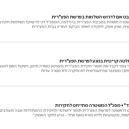
לבט אם לדרוש השלמות בפרשת הפצ"רית
טרה חושדת בסביבת הפצ"רית בהדלפה, המפכ"ל דני לוי שוקל השלמות חקירה
ית, שרון אפק, לחקירה לאחר הביקור החריג בבית הפצ"רית
החלטה קריטית בנוגע לפרשת הפצ"רית
 צפוי לקבל את חומרי חקירת הפצ"רית והסרטון משדה תימן, וישקול האם לסג
ם | מסתבר שהיועמ"שית לא נחקרה ולא מסרה עדות
ד" • מפכ"ל המשטרה מתייחס לחקירות
ס לראשונה לפרשת הפצ"רית תומר ירושלמי ולחקירת ההסתדרות שבה מעורבים אר
ישות, מקצועיות וללא מורא מאף אחד – נגיע לחקר האמת."