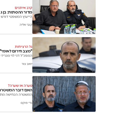
קרב איתנים
מדור ההסתות: בן גב
הייעוץ המשפטי דורש ל
קובי אליה
גל הרציחות
"מצב חירום לאומי":
המפכ"ל דני לוי מכריז 
יואב צור
סערה או שערה?
האם דובר המשטרה
המשטרה הכחישה מתיחו
גדי פוקס