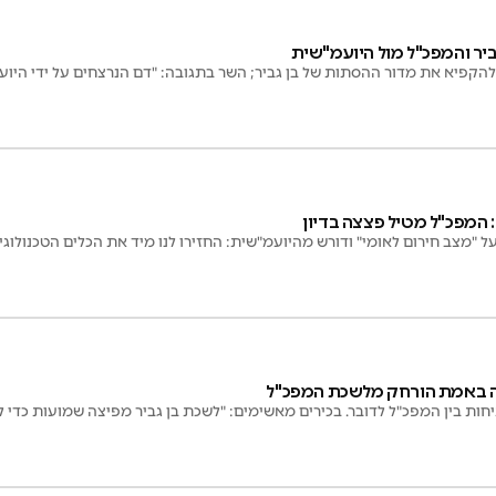
יר והמפכ"ל מול היועמ"שית
הקפיא את מדור ההסתות של בן גביר; השר בתגובה: "דם הנרצחים על ידי היוע
 המפכ"ל מטיל פצצה בדיון
על "מצב חירום לאומי" ודורש מהיועמ"שית: החזירו לנו מיד את הכלים הטכנולוג
 באמת הורחק מלשכת המפכ"ל
ת בין המפכ"ל לדובר. בכירים מאשימים: "לשכת בן גביר מפיצה שמועות כדי 