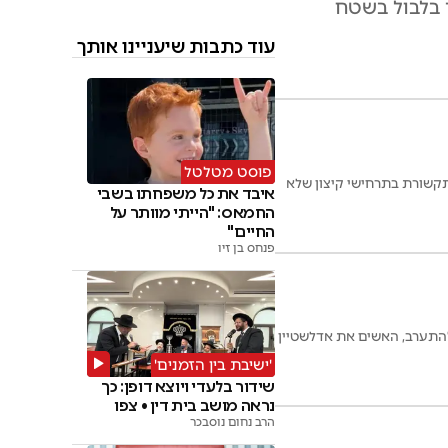
ר בלבול בשטח
עוד כתבות שיעניינו אותך
פוסט מטלטל
ה שמזינה את התקשורת בתרחישי קיצון שלא
איבד את כל משפחתו בשבי
החמאס: "הייתי מוותר על
החיים"
פנחס בן זיו
להתערב, האשים את אדלשטיין
'ישיבת בין הזמנים'
שידור בלעדי ויוצא דופן: כך
נראה מושב בית דין • צפו
הרב נחום נוסבכר