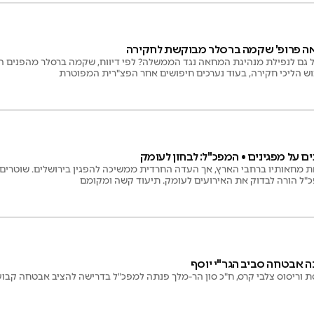
אה פרופ' שקמה ברסלר מבוקשת לחקירה
 גם לנפילת מנהיגת המחאה נגד הממשלה? לפי דיווח, שקמה ברסלר מהפנים 
 הליכי חקירה, בעוד נערכים חיפושים אחר הפצ"רית המפוטרת
ם על מפגינים • המפכ"ל: לבחון לעומק
ת מחאותיו ברחבי הארץ, אך העדה החרדית ממשיכה להפגין בירושלים. שוטרים ת
כ"ל הורה לבדוק את האירועים לעומק. תיעוד קשה ומקומם
ה אבטחה סביב הגר"י יוסף
 וריסוס צלבי קרס, ח"כ סון הר-מלך פנתה למפכ"ל בדרישה להציב אבטחה קבו