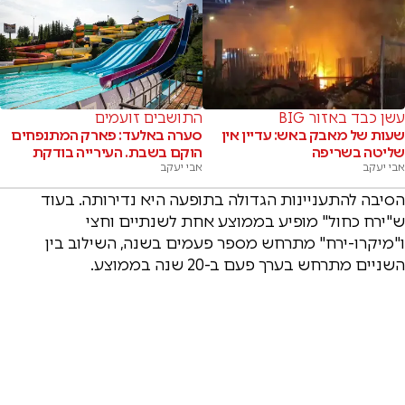
עשן כבד באזור BIG
התושבים זועמים
שעות של מאבק באש: עדיין אין
סערה באלעד: פארק המתנפחים
שליטה בשריפה
הוקם בשבת. העירייה בודקת
אבי יעקב
אבי יעקב
הסיבה להתעניינות הגדולה בתופעה היא נדירותה. בעוד
ש"ירח כחול" מופיע בממוצע אחת לשנתיים וחצי
ו"מיקרו-ירח" מתרחש מספר פעמים בשנה, השילוב בין
השניים מתרחש בערך פעם ב-20 שנה בממוצע.