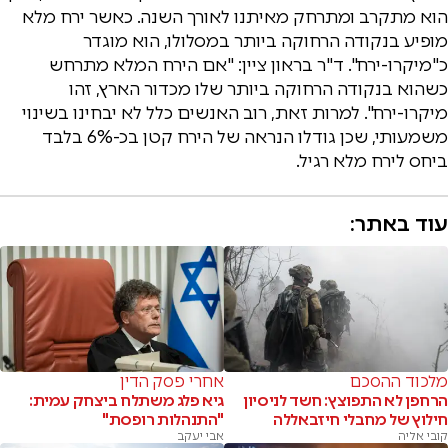
הוא מתקרב ומתרחק מאיתנו לאורך השנה. כאשר ירח מלא
מופיע בנקודה הרחוקה ביותר במסלולו, הוא מוגדר
כ"מיקרו-ירח". ד"ר בראון ציין: "אם הירח המלא מתרחש
כשהוא בנקודה הרחוקה ביותר שלו מכדור הארץ, זהו
מיקרו-ירח". למרות זאת, רוב האנשים כלל לא יבחינו בשינוי
משמעותי, שכן גודלו הנראה של הירח קטן בכ-6% בלבד
ביחס לירח מלא רגיל.
עוד באתר:
מלכוד ההסכם
אחרי פסק הדין
הרחפן לא התפוצץ: חשד לניסיון
גיא פלג משתלח ביצחק עמית:
חילוץ של מחבלי חיזבאללה
"התנהלות רופסת"
קובי אליה
אבי יעקב