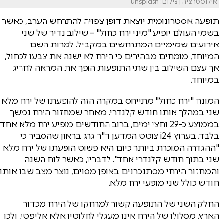
אילוסטרציה | צילום: unsplash
תופעה אסטרונומית יוצאת דופן צפויה להתרחש הערב, כאשר
בשמי העולם יופיע "מיני ירח כחול" – שילוב נדיר של שני
אירועים שמימיים המתרחשים במקביל. למרות השם
המיוחד, מומחים מבהירים כי הירח לא ישנה את צבעו לכחול,
אך עצם השילוב בין שתי התופעות הופך את המראה לחריג
במיוחד.
המונח "ירח כחול" מתייחס במקרה הזה להופעתו של ירח מלא
שני במהלך אותו חודש קלנדרי. מאחר שמחזור הירח נמשך
בממוצע כ-29 וחצי ימים, ברוב החודשים מופיע ירח מלא אחד
בלבד. בערוץ i24 צוטט המדען ד"ר גרג בראון שהסביר כי
"ההגדרה המוכרת ביותר כיום היא פשוט הופעתו של ירח מלא
שני בתוך חודש קלנדרי אחד". לדבריו, כאשר לוח השנה
והמחזור הירחי מסתנכרנים באופן מסוים, נוצר מצב שבו אותו
חודש כולל שני מופעי ירח מלא.
החלק השני של התופעה קשור למרחקו של הירח מכדור
הארץ. מסלולו של הירח אינו מעגלי לחלוטין אלא אליפטי, ולכן