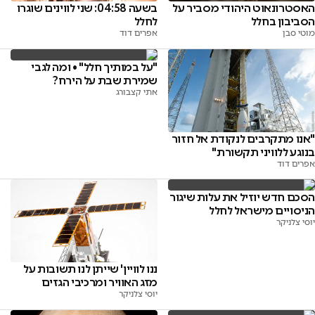
האסטרונאוט היהודי מסביר על
בשעה 04:58: שני לווינים שוגרו
הסביבון בחלל
לחלל
מוטי סבן
אפרים דוד
"על במותיך חלל" • ומה לגבי
שמירת שבת על הירח?
אתי קצבורג
"אנו מתקרבים לנקודת אל חזור
בנוגע ללוויני תקשורת"
אפרים דוד
הסכם חדש יוזיל את עלות שיגור
הניסויים מישראל לחלל
יוסי צלניקר
ננו לוויין' שייתן לנו תשובות על
מזג האוויר ומרכיבי הגזים
יוסי צלניקר