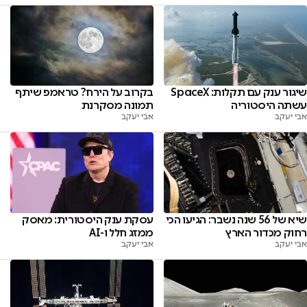
שיגור ענק עם תקלות: SpaceX
בקרוב על הירח? טראמפ שיתף
עשתה היסטוריה
תמונה מסקרנת
אבי יעקב
אבי יעקב
שיא של 56 שנה נשבר: הגיעו הכי
עסקת ענק היסטורית: מאסק
רחוק מכדור הארץ
ממזג חלל ו-AI
אבי יעקב
אבי יעקב