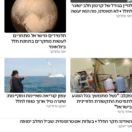
לוויין בגודל של קרטון חלב ישוגר
לחלל • לא תאמינו, מה הוא יעשה
יוסי צלניקר
תלמידים מישראל מתחרים
לעשות מחקרים בתחנת חלל
בינלאומי
יוסי צלניקר
צפון קוריאה מאיימת ומקיימת:
מקלב: "כשל מתמשך בכל הנוגע
שיגרה טיל ארוך טווח לחלל
לתפיסת התקשורת הלוויינית
יעקב גרודקה
בישראל"
איתי גדסי
האזינו: חקר החלל • בעלות אסטרונומית: שביל החלב ימופה
אבי יעקב