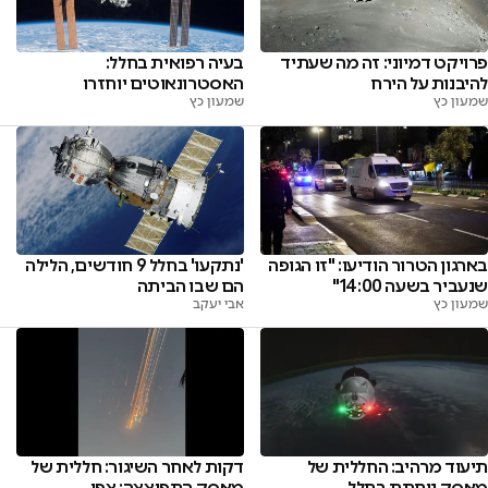
פרויקט דמיוני: זה מה שעתיד
בעיה רפואית בחלל:
להיבנות על הירח
האסטרונאוטים יוחזרו
שמעון כץ
שמעון כץ
בארגון הטרור הודיעו: "זו הגופה
'נתקעו' בחלל 9 חודשים, הלילה
שנעביר בשעה 14:00"
הם שבו הביתה
שמעון כץ
אבי יעקב
דקות לאחר השיגור: חללית של
תיעוד מרהיב: החללית של
מאסק התפוצצה; צפו
מאסק נוחתת בחלל