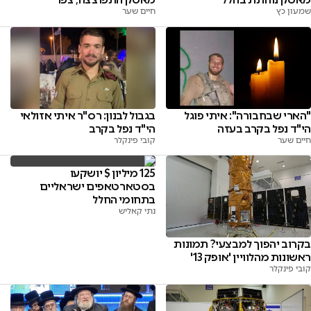
חיים שער
שמעון כץ
"הארי שבחבורה": איתי פוגל
בגבול לבנון: רס"ר איתי אזולאי
הי"ד נפל בקרב בעזה
הי"ד נפל בקרב
חיים שער
קובי פינקלר
125 מיליון $ יושקעו
בסטארטאפים ישראליים
בתחומי החלל
נתי קאליש
בקרוב יהפוך למבצעי? תמונות
ראשונות מהלוויין 'אופק 13'
קובי פינקלר