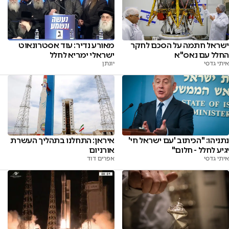
ישראל חתמה על הסכם לחקר
מאורע נדיר: עוד אסטרונאוט
החלל עם נאס"א
ישראלי ימריא לחלל
איתי גדסי
יונתן
נתניהו: "הכיתוב 'עם ישראל חי'
איראן: התחלנו בתהליך העשרת
יגיע לחלל - חלום"
אורניום
איתי גדסי
אפרים דוד