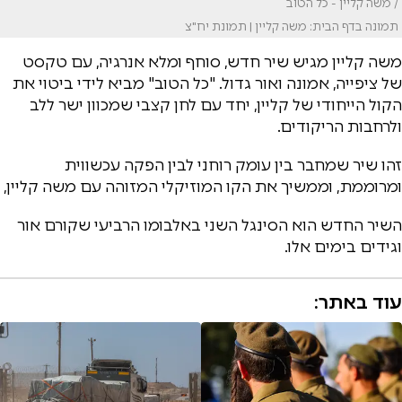
/ משה קליין - כל הטוב
תמונה בדף הבית: משה קליין | תמונת יח"צ
משה קליין מגיש שיר חדש, סוחף ומלא אנרגיה, עם טקסט
של ציפייה, אמונה ואור גדול. "כל הטוב" מביא לידי ביטוי את
הקול הייחודי של קליין, יחד עם לחן קצבי שמכוון ישר ללב
ולרחבות הריקודים.
זהו שיר שמחבר בין עומק רוחני לבין הפקה עכשווית
ומרוממת, וממשיך את הקו המוזיקלי המזוהה עם משה קליין,
השיר החדש הוא הסינגל השני באלבומו הרביעי שקורם אור
וגידים בימים אלו.
עוד באתר: