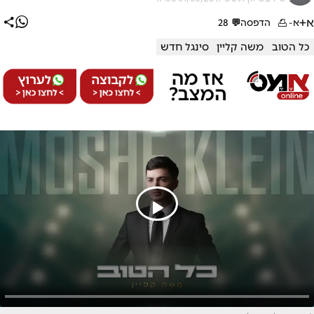
א+
א-
הדפסה
💬
28
כל הטוב
משה קליין
סינגל חדש