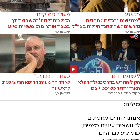
מזעזע
פעולה ממוקדת
"מרגישים נבגדים": חרדים
הזוי: מחבל נוח'בה שהשתתף
נדרשים לשרת לצד חיילות בצה"ל
בטבח אותר כנהג משאית סיוע
שמעון כץ
שמעון כץ
9 מתמודדים
סערת "הבבונים"
הקול החדש בדרכים: ילד הפלא
לאחר ההשעיה: הרופא הגזען מגיב
האגדי חוזר כשופט • צפו
לראשונה
הקול החדש בדרכים
שמעון כץ
מילים:
אנחנו יהודים מאמינים,
לך נושאים עיניים מצפים,
מתי יגיע כבר היום,