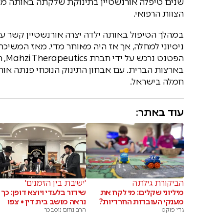
שנים טיפלה אורנשטיין בתינוקת שלקתה באותה מח
הצוות הרפואי.
במהלך הטיפול באותה ילדה יצרה אורנשטיין קשר ע
ניסיוני למחלה, אך אז היה מאוחר מדי. מאז המשיכ
הפט
בארצות הברית. עם אבחון התינוק הנוכחי פנתה או
חמלה בישראל.
עוד באתר:
הביקורת גילתה
'ישיבת בין הזמנים'
מיליוני שקלים: מי לקח את
שידור בלעדי ויוצא דופן: כך
מענקי העובדות החרדיות?
נראה מושב בית דין • צפו
גדי פוקס
הרב נחום נוסבכר