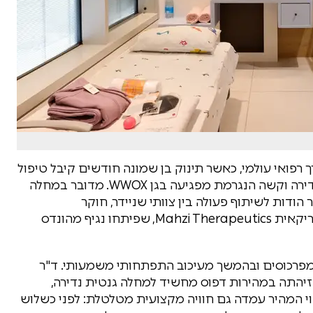
 רפואי עולמי, כאשר תינוק בן שמונה חודשים קיבל טיפול
גנטי ראשון מסוגו בעולם למחלה נוירולוגית גנטית נדירה וקשה הנגרמת מפגיעה בגן WWOX. מדובר במחלה
ודות לשיתוף פעולה בין צוותי שניידר, חוקר
מהאוניברסיטה העברית וחברת הביוטכנולוגיה האמריקאית Mahzi Therapeutics, שפיתחו נגיף מהונדס
 מפרכוסים ובהמשך מעיכוב התפתחותי משמעותי. ד"ר
 זיהתה במהירות דפוס מחשיד למחלה גנטית נדירה,
 המהיר עמדה גם חוויה מקצועית מטלטלת: לפני כשלוש