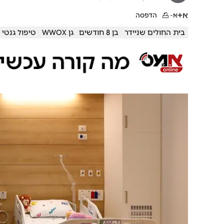
א+
א-
הדפסה
בית החולים שניידר
בן 8 חודשים
גן WWOX
טיפול גנטי