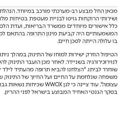
מכאן החל מבצע רב-מערכתי מורכב במיוחד. הנהלת בי
ושירותי הרוקחות גויסו לבניית מעטפת בטיחות מלא
כלל אישורים מיוחדים ממשרד הבריאות, ועדת הלסינ
המשמעותיים היה קביעת מינון התרופה בהתאם למש
בו עלולה הייתה לסכן חיים.
הטיפול הוזרק ישירות למוחו של התינוק במהלך ניתוח
לנוירוכירורגיה בשניידר. לאחר מכן הועבר התינוק 
שוחרר לביתו. "הצלחנו להביא תרופה מהעתיד לילד קט
משפחה שנלחמת על החיים ועל החיוך של התינוק של
עצומה". עוד ציינה כי לגן X
בסקר הגנטי האחיד המבוצע בישראל לפני ההריון.