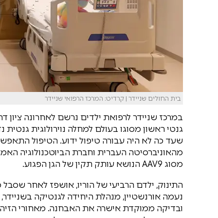
בית החולים שניידר | קרדיט: המרכז הרפואי שניידר
במרכז שניידר לרפואת ילדים נרשם לאחרונה ציון דרך
שעד כה לא היה עבורה טיפול ידוע. הטיפול התאפשר ה
מסוג AAV9 הנושא עותק תקין של הגן הפגוע.
התינוק, ילדם הרביעי של הוריו, אושפז לאחר שסבל
נעמה אורנשטיין, מנהלת היחידה לגנטיקה בשניידר,
ובדיקה ממוקדת אישרה את האבחנה. מאחורי הזיהוי