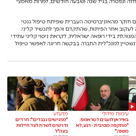
לה ונפטרה בגיל שנה ושבעה חודשים, למרות מאמצי
ם חוקר מהאוניברסיטה העברית שפיתח טיפול גנטי
ה לעקוב אחר הפיתוח, שהתקדם והפך לתכשיר קליני.
נט נרכש על ידי חברת Mahzi Therapeutics, המנוהלת בידי רופאה ישראלית, לקראת ניסוי קליני עתידי
רנשטיין למנכ"לית החברה בבקשה חריגה לאפשר טיפול
עימות מילולי
מזעזע
באיראן לועגים לטראמפ:
"מרגישים נבגדים": חרדים
"מתקפה מסיבית - רגע, לא
נדרשים לשרת לצד חיילות
משנה"
בצה"ל
שמעון כץ
שמעון כץ