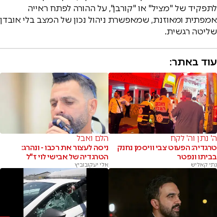
לתפקיד של "מציל" או "קורבן", על ההורה לפתח ראייה
אמפתית ומאוזנת, שמאפשרת ניהול נכון של המצב בלי אובדן
שליטה רגשית.
עוד באתר:
ה' נתן וה' לקח
הלם ואבל
טרגדיה: הפעוט צבי וויסמן נחנק
ניסה לעצור את רכבו - ונהרג:
בביתו ונפטר
הטרגדיה של אבישי לוי ז"ל
נתי קאליש
אלי יעקובוביץ