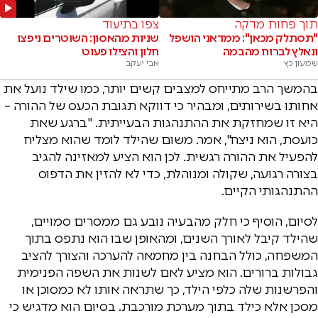
תוך פחות מדקה
צפו בתיעוד
"תסתלק מכאן": ממדאני הושפל
שניות מהאסון: השוטרים ניפצו
ונאלץ לברוח מהבמה
חלון והצילו פעוט
שמעון כץ
אבי יעקב
בהמשך הרב מתייחס למצבים קשים יותר, כמו שילד נועל את
אחותו בשירותים, ומבהיר כי דווקא תגובת הכעס של ההורה –
היא זו שמחזקת את ההתנהגות הבעייתית. "ברגע שאת
כועסת, הוא ניצח", אמר. משום שהילד לומד שהוא מצליח
להפעיל את ההורה רגשית. לכן הוא הציע למאזינה להגיב
בצורה רגועה, שקולה ומנוהלת, כדי לא להזין את הדפוס
ההתנהגותי הקיים.
לסיום, הוסיף כי חלק מהבעיה נובע גם ממסרים סמויים,
שהילד קיבל לאורך השנים, ומהאופן שבו הוא נתפס בתוך
המשפחה, כולל הבחנה בין מחמאה להערכה והצורך להציב
גבולות ברורים. הוא מציע לאם לשנות את השפה הפנימית
והפרשנות שלה כלפי הילד, כך שתראה אותו לא כמסוכן או
מסכן אלא כילד בתוך מערכת מורכבת. בסיום הוא מדגיש כי