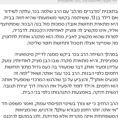
ילד חצוף | אילוסטרציה. בינה מלאכותית
בתוכנית 'מדברים מהלב' עם הרב שלמה בכר, עלתה לשידור
אם לילד בן 13, ששיתפה בקושי משמעותי שהיא חווה בבית.
היא מתארת תחושת אובדן סמכות מול בנה הבכור, שמתחצף
אליה, אינו מקשיב לה ומציק לאחיותיו הקטנות. לדבריה,
למרות שהוא מקשיב לאביו, מולה הוא מתנהג אחרת לחלוטין,
מה שמייצר אצלה תסכול ותחושת חוסר שליטה.
במהלך השיחה הרב בכר ביקש ממנה לדייק סיטואציה
ספציפית, והיא מתארת מקרה שבו הבן מציק לאחיותיו, צועק
עליהן ומעיר אותן, דבר שמעורר בה כעס גדול מתוך תחושת
רחמים כלפי הבנות. הרב בכר עצר אותה ושאל "למה זה
מכעיס אותך?", והצביע על כך שהרגש המרכזי שמפעיל אותה
הוא רחמים. והילד לומד להפעיל את ההורה דרך יצירת תגובה
רגשית חזקה, באמצעות התנהגותו כלפי בני הבית.
הרב הרחיב כי יש צורך בשינוי תפיסתי עמוק. ואמר משפט חד
"אי אתה יותר רחמן מבורא עולם". והדגיש, שהמציאות
המשפחתית אינה מקרית אלא מדויקת, ולכן במקום להיכנס