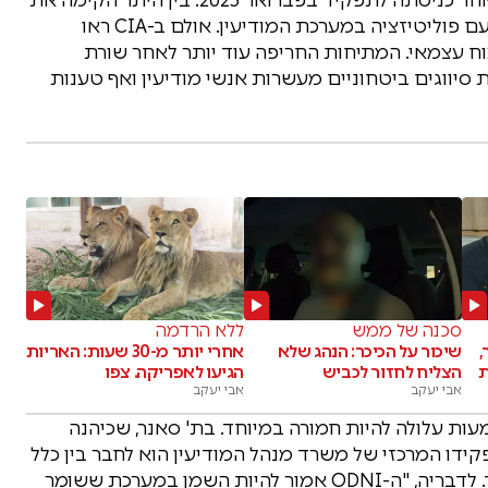
"קבוצת יוזמות המנהל", שנועדה לדבריה להתמודד עם פוליטיזציה במערכת המודיעין. אולם ב-CIA ראו
 כוח עצמאי. המתיחות החריפה עוד יותר לאחר שורת
 סיווגים ביטחוניים מעשרות אנשי מודיעין ואף טענות
סכנה של ממש
ללא הרדמה
,
שיכור על הכיכר: הנהג שלא
אחרי יותר מ-30 שעות: האריות
ת
הצליח לחזור לכביש
הגיעו לאפריקה. צפו
אבי יעקב
אבי יעקב
ות עלולה להיות חמורה במיוחד. בת' סאנר, שכיהנה
קידו המרכזי של משרד מנהל המודיעין הוא לחבר בין כלל
גופי הביון ולמנוע מצב שבו כל סוכנות פועלת בבידוד. לדבריה, "ה-ODNI אמור להיות השמן במערכת ששומר