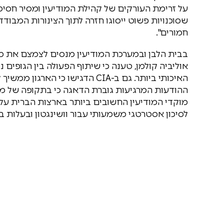
על זרימת העורקים של קהילת המודיעין ומסיר חסימ
שסוכנויות פשוט ייסוגו חזרה לתוך הצינורות המבוד
חמורים".
בבית הלבן ובמערכת המודיעין מנסים לצמצם את ממ
אוליביה קולמן, טענה כי שיתוף הפעולה בין הגופי
האיכותי ביותר. גם ב-CIA הדגישו 
ההודעות המרגיעות גוברת הדאגה כי בתקופה של מלח
מוקדי המודיעין החשובים ביותר בארצות הברית עלו
לסיכון אסטרטגי משמעותי עבור וושינגטון ובעלות ב