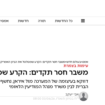
כל החדשות
תורה
חדשות
אמסי
אמס
בעולם חדש
משבר חסר תקדים: הקרע שמטלטל את הביון האמריקני
עימות בצמרת
משבר חסר תקדים: הקרע שמט
דווקא בעיצומה של המערכה מול איראן, נחשף ק
הברית לבין משרד מנהל המודיעין הלאומי
אבי יעקב
י"ח בסיוון תשפ"ו, 03/06/26 08:00