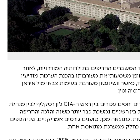
ד המשברים החריפים בתולדותיה המודרניות, לאחר
 הברית חשפו כי ה-CIA צמצם באופן משמעותי את מעורבותו בהכנת הערכות מודיעין
 כאשר וושינגטון מעורבת בעימות צבאי מול איראן
יה וסין.
לפי גורמים המעורים בפרטים, במוקד המשבר עומדים יחסים עכורים בין ראש ה-CIA ג'ון רטקליף לבין מנהלת
 בין השניים נמשכת כבר יותר משנה והלכה והחריפה
ת. כתוצאה מכך, טוענים גורמים אמריקניים, שני הגופים
ם כחלק ממערכת מתואמת אחת.
שורשי המשבר נעוצים בצעדים שנקטה גאבארד לאחר כניסתה לתפקיד בפברואר 2025. בין היתר הקימה את