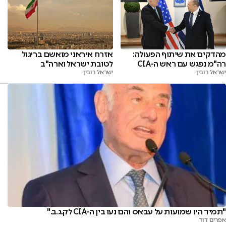
מהדקים את שיתוף הפעולה:
אזרח איראני מואשם בריגול
רה"מ נפגש עם ראש ה-CIA
לטובת ישראל וארה"ב
ישראל רובין
ישראל רובין
"תמיד היו שמועות על עבאס והם נעו בין ה-CIA לק.ג.ב."
אפרים דוד