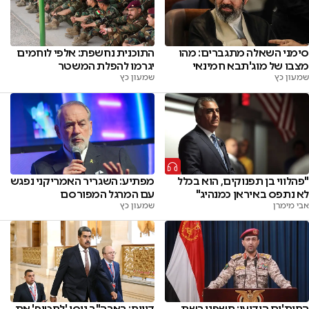
התוכנית נחשפת: אלפי לוחמים
סימני השאלה מתגברים: מהו
יגרמו להפלת המשטר
מצבו של מוג'תבא חמינאי
שמעון כץ
שמעון כץ
"פהלווי בן תפנוקים, הוא בכלל
מפתיע: השגריר האמריקני נפגש
לא נתפס באיראן כמנהיג"
עם המרגל המפורסם
אבי מימרן
שמעון כץ
החות'ים הודיעו: חשפנו רשת
דיווח: בארה"ב ניסו 'לחטוף' את