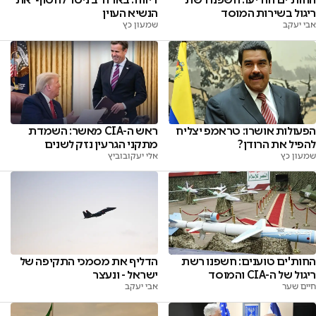
ריגול בשירות המוסד
הנשיא העוין
אבי יעקב
שמעון כץ
הפעולות אושרו: טראמפ יצליח
ראש ה-CIA מאשר: השמדת
להפיל את הרודן?
מתקני הגרעין נזק לשנים
שמעון כץ
אלי יעקובוביץ
הדליף את מסמכי התקיפה של
החות'ים טוענים: חשפנו רשת
ישראל - ונעצר
ריגול של ה-CIA והמוסד
אבי יעקב
חיים שער