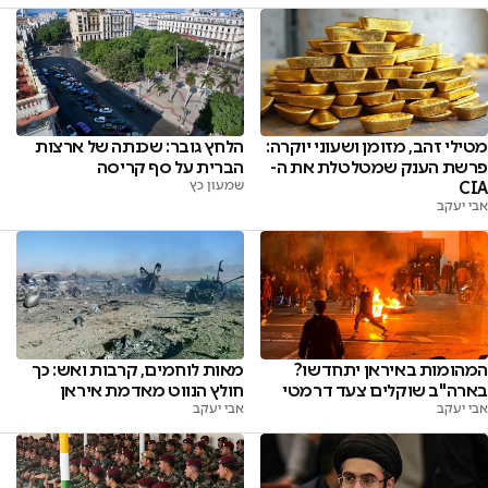
מטילי זהב, מזומן ושעוני יוקרה:
הלחץ גובר: שכנתה של ארצות
פרשת הענק שמטלטלת את ה-
הברית על סף קריסה
CIA
שמעון כץ
אבי יעקב
המהומות באיראן יתחדשו?
מאות לוחמים, קרבות ואש: כך
בארה"ב שוקלים צעד דרמטי
חולץ הנווט מאדמת איראן
אבי יעקב
אבי יעקב