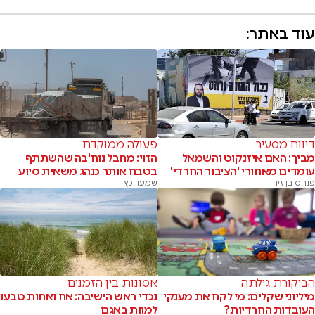
עוד באתר:
דיווח מסעיר
פעולה ממוקדת
מביך: האם איזנקוט והשמאל
הזוי: מחבל נוח'בה שהשתתף
עומדים מאחורי 'הציבור החרדי'
בטבח אותר כנהג משאית סיוע
פנחס בן זיו
שמעון כץ
הביקורת גילתה
אסונות בין הזמנים
מיליוני שקלים: מי לקח את מענקי
נכדי ראש הישיבה: אח ואחות טבעו
העובדות החרדיות?
למוות באגם