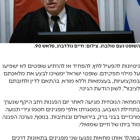
השופט נעם סולברג. צילום: חיים גולדברג, פלאש 90.
ניסיונות להפעיל לחץ, להפחיד או להרתיע שופטים לא ישפיעו
על מילוי תפקידם. שופטי ישראל ימשיכו לבצע את מלאכתם
במקצועיות, בעצמאות וללא מורא, בהתאם לדין ולחובתם
לציבור". לשון הודעת הגינוי.
המחאה הנוכחית מגיעה לאחר יום הפגנות רחב היקף שנערך
בתחילת השבוע, במסגרתו אלפי מפגינים חסמו צירי תנועה
מרכזיים בבני ברק, בירושלים ובנתיבות. בנוסף, נערכה הפגנה
מול ביתו של חיים שמואלי.
במהלך אותן מחאות נפגעו שני מפגינים בתאונות דרכים