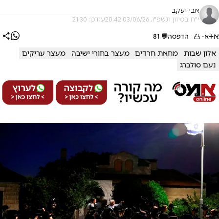
אבי יעקב
י"ח בסיוון תשפ"ו, 03/06/26 20:42
עודכן: 21:30
א+
א-
הדפסה
💬
81
אלון שבות
מחאת חרדים
מעצר בחורי ישיבה
מעצר עריקים
נעם סולברג