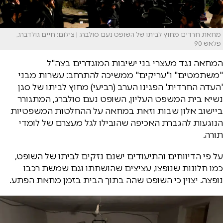
מחאת חרדים מחוץ לביתו של השופט נעם סולברג | צילום: חיים גולדברג,
פלאש 90
המחאה נגד מעצרי בני ישיבות המוגדרים בצה"ל
"משתמטים" ו"עריקים" ממשיכה להתרחב: עשרות מבני
'העדה החרדית' הפגינו הערב (רביעי) מחוץ לביתו של סגן
נשיא בית המשפט העליון, השופט נעם סולברג, המתגורר
ביישוב אלון שבות וזאת במחאה על ההחלטות המשפטיות
הנוגעות להגברת האכיפה שהובילו לגל מעצרם של לומדי
תורה.
על פי הדיווחים והתיעודים ישנם נזקים לביתו של השופט,
כמו חלונות שנופצו, עציצים שהושחתו וגם שמשת רכבו
נופצה. יצוין כי השופט שהה בתוך הבית בזמן מחאת הפתע.