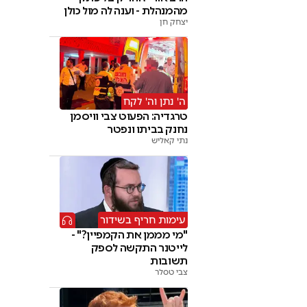
מהמנהלת - וענה לה מול כולן
יצחק חן
ה' נתן וה' לקח
טרגדיה: הפעוט צבי וויסמן
נחנק בביתו ונפטר
נתי קאליש
עימות חריף בשידור
"מי מממן את הקמפיין?" -
לייטנר התקשה לספק
תשובות
צבי טסלר