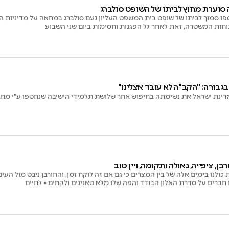
וערת מחוץ לביתו של השופט סולברג
ו סמוך לביתו של שופט בית המשפט העליון נעם סולברג במחאה על מדיניות הא
וחות המשטרה, זאת לאחר גל הפגנות וחסימות ביום שני השבוע
גבורה: "הקב"ה לא עובד אצלינו"
בן, ציפייה, גאולה ותקומה, ויין טוב
ולנו בימים אלה של בין המצרים כי גם אם זה לוקח זמן, והחורבן ניבט מול העינ
עם חברים על סדרת האלון הבודד והפה שלו מלא טאנינים ולקחים • לחיים