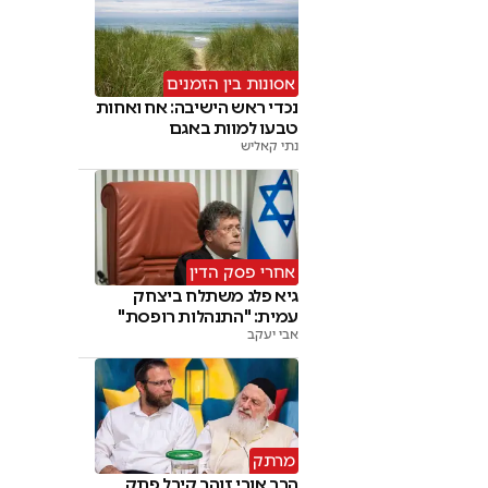
אסונות בין הזמנים
נכדי ראש הישיבה: אח ואחות
טבעו למוות באגם
נתי קאליש
אחרי פסק הדין
גיא פלג משתלח ביצחק
עמית: "התנהלות רופסת"
אבי יעקב
מרתק
הרב אורי זוהר קיבל פתק