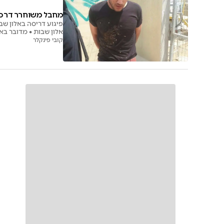
מחבל משוחרר דרס • אלון שבות: 3 נערים
אלון שבות • מדובר באותה תחנה ממנו נחטפו ואחכ נרצחו שלושת הנערים לפני שנה • המחבל נתפס
קובי פינקלר