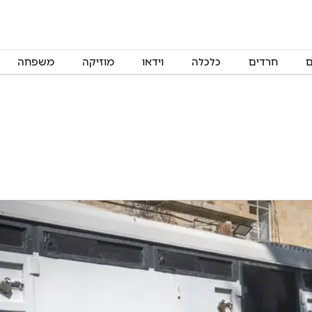
ם
חרדים
כלכלה
וידאו
מוזיקה
משפחה