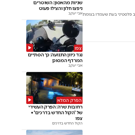
שניות מהאסון: השוטרים
ניפצו חלון והצילו פעוט
אבי יעקב
16 באורח קל עד בינוני מפגיעת רכב פלסטיני בעת שעמדו בצומת
צפו
נגד כיוון התנועה: כך הסתיים
המרדף המסוכן
אבי יעקב
הפרק המלא
רחובות שרה: הפרק העשירי
של 'הקול החדש בדרכים' •
צפו
הקול החדש בדרכים