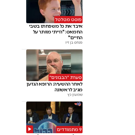
פוסט מטלטל
איבד את כל משפחתו בשבי
החמאס: "הייתי מוותר על
החיים"
פנחס בן זיו
סערת "הבבונים"
לאחר ההשעיה: הרופא הגזען
מגיב לראשונה
שמעון כץ
9 מתמודדים