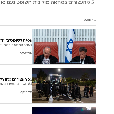
51 מהעצורים במחאה מול בית השופט נעם סולברג יישארו במעצר, שבוע לאחר האירוע שבו נעצרו 65 מפגינים
גדי פוקס
עמית לשופטים: “דל
לאחר המחאה המסעירה 
אבי יעקב
65 העצורים מחוץ לבית סולברג, יובאו לביהמ"ש
65 חשודים נעצרו בהפרת הסדר האלימה מחוץ לבית השופט סולברג; ימ"ר ש"י חוקרת, והחשודים יובאו לבית המשפט
גדי פוקס