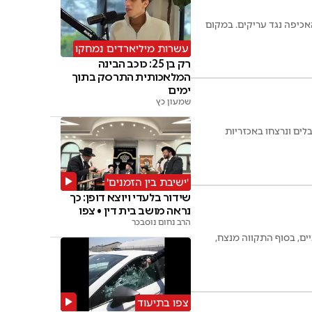
כיפה נגד עריקים. במקום
עשרות מיליארדים נמחקו
רק בן 25: כוכב הבינה
המלאכותית התרסק בתוך
ימים
שמעון כץ
'ישיבת בין הזמנים'
שידור בלעדי ויוצא דופן: כך
נראה מושב בית דין • צפו
הרב נחום נוסבכר
יים, בסוף התקווה מנצח,
צפו בתיעוד