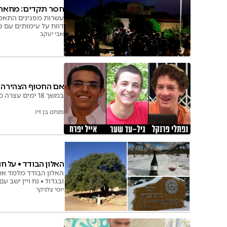
חסר תקדים: מחאה ס
עשרות מפגינים התאספ
דווח על עימותים עם כ
אבי יעקב
אם החטוף הצהירה ב
במשך 18 ימים עצרה מדינת ישראל את נשימתה בחיפוש אחר שלושת תלמידי הישיבה שנחטפו ע"י מחבלים ונרצחו באכזריות
פנחס בן זיו
האלון הבודד • על חור
האלון הבודד מלמד את כ
ובגדול • נח ויין ישב 
יוסי צלניקר