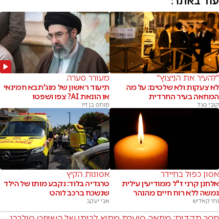
עוד באתר:
"להעיר את הניצוץ"
מעורר סערה
לא צעקות ולא שלטים: על מה
תיעוד ראשון של מוג'תבא חמינאי
המחאה בעיר החרדית
או הונאת AI? צפו ושפטו
קובי סגל
פנחס בן זיו
אסון כפול בחיידר
אסונות הקיץ
אלחנן קרני ז"ל ממודיעין עילית
טרגדיה בלוד: נקבע מותו של הילד
נמשה ללא רוח חיים מהנהר
שנשכח ברכב לוהט
נתי קאליש
אבי יעקב
חסר תקדים: מחאה סוערת מחוץ לביתו של השופט סולברג