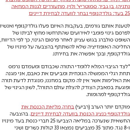
נתניהו, בן גביר, סמוטריץ' ולוין, מתעוררים לגנות המחאה
25 בעד: גולדקנופף נבחר לוועדה לבחירת דיינים
לטענת אותם גורמים, בעקבות האיום פעלו גולדקנופף ואנשיו
לפרסם גינוי פומבי לאירועים שהתרחשו מחוץ לביתו של
השופט סולברג בגוש עציון. לאחר פרסום הגינוי, כך לפי הדיווח,
החליטה האופוזיציה שלא להשתתף בהצבעה על מינויו של
גולדקנופף, ובכך אפשרה את בחירתו.
"לצד הגיבוי המלא ללומדי התורה שכבודם ומעמדם נרמס
תחת רגלי הממשלה הנוכחית ומביעים את כאבם, אני מגנה
את האלימות אשר אין לה מקום במחננו, מנוגדת לדעת תורה
ופוגעת במאבק הצודק להצלת עולם התורה", לשון הגינוי של
גולדקנופף למהומות.
מוקדם יותר הערב (רביעי)
בחרה מליאת הכנסת את
גולדקנופף כנציג הכנסת בוועדה לבחירת דיינים
. בהצבעה
החשאית שנערכה במליאה הצביעו 25 חברי כנסת בעד מינויו
ו-8 נגד. מתוך 35 מצביעים נמצאו 33 קולות כשרים ושני