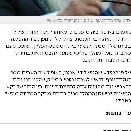
ח"כ יצחק גולדקנופף | צילום: יונתן זינדל, פלאש 90.
גורמים באופוזיציה טוענים כי מאחורי גינויו החריג של יו"ר
יהדות התורה, חבר הכנסת יצחק גולדקנופף, נגד ההפגנה
בביתו של המשנה לנשיא בית המשפט העליון השופט נועם
סולברג, עומד מהלך פוליטי שנועד להבטיח את בחירתו
לוועדה לבחירת דיינים.
על פי המידע שהגיע לידי 'אמס', באופוזיציה העבירו מסר
לגולדקנופף ולראש לשכתו מוטי בבצ'יק, שלפיו בכוונתם
להצביע נגד מינויו לוועדה לבחירת דיינים, בין היתר על רקע
הטענות לכישלון המהלך סביב בחירת מבקר המדינה מיכאל
ראבילו.
עוד בנושא: