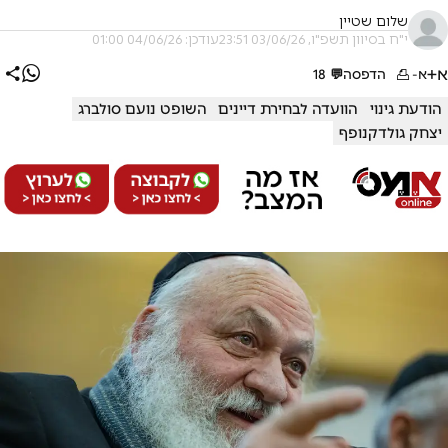
שלום שטיין
י"ח בסיוון תשפ"ו, 03/06/26 23:51
עודכן: 04/06/26 01:00
א+
א-
הדפסה
💬
18
הודעת גינוי
הוועדה לבחירת דיינים
השופט נועם סולברג
יצחק גולדקנופף