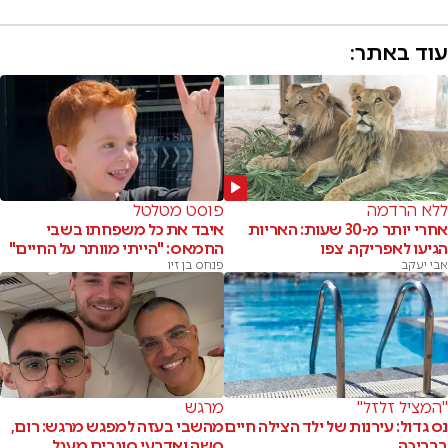
עוד באתר:
ללא הרדמה
פוסט מטלטל
אחרי יותר מ-30 שעות: האריות
איבד את כל משפחתו בשבי
הגיעו לאפריקה. צפו
החמאס: "הייתי מוותר על החיים"
אבי יעקב
פנחס בן זיו
"המציל זלזל"
מרגש
נס גדול: עירנות של ילד הצילה חיים
מהשבי בעזה למפגש מרגש: רום,
בבריכה
סשה ואדרעי סוגרים מעגל