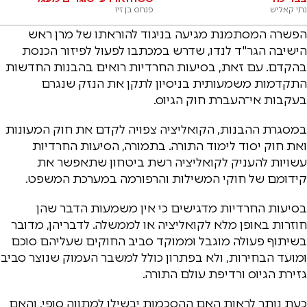
נתי קאליש
פנחס בן זיו
הפשרה המסתמנת מגיעה בניגוד להוראתו של מרן ראש
הישיבה הגר"ד לנדו, שדרש במכתבו לפעול לפיזור הכנסת
בהקדם. עם זאת, בסיעות החרדיות רואים בהבנות החדשות
התקדמות משמעותית בניסיון לתקן את הנזק שנגרם
בעקבות אי־העברת חוק הגיוס.
במסגרת ההבנות, הקואליציה צפויה לקדם את חוק המעונות
ואת חוק יסוד לימוד התורה. בתמורה, הסיעות החרדיות
עשויות להעניק לקואליציה רשת ביטחון שתאפשר את
קידומם של חוקי המשילות והרפורמה במערכת המשפט.
בסיעות החרדיות מדגישים כי אין משמעות הדבר שהן
חוזרות באופן מלא לקואליציה או לממשלה. לדבריהן, מדובר
בשיתוף פעולה מוגבל וממוקד סביב החוקים שעליהם סוכם
ומועד הבחירות, ולא בפתרון כולל למשבר העמוק שנוצר סביב
גזירת הגיוס ורדיפת עולם התורה.
כעת נותר לראות האם ההסכמות יבשילו למתווה סופי, והאם