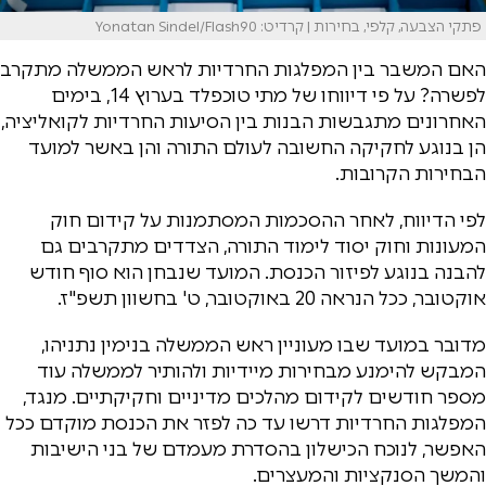
פתקי הצבעה, קלפי, בחירות | קרדיט: Yonatan Sindel/Flash90
האם המשבר בין המפלגות החרדיות לראש הממשלה מתקרב
לפשרה? על פי דיווחו של מתי טוכפלד בערוץ 14, בימים
האחרונים מתגבשות הבנות בין הסיעות החרדיות לקואליציה,
הן בנוגע לחקיקה החשובה לעולם התורה והן באשר למועד
הבחירות הקרובות.
לפי הדיווח, לאחר ההסכמות המסתמנות על קידום חוק
המעונות וחוק יסוד לימוד התורה, הצדדים מתקרבים גם
להבנה בנוגע לפיזור הכנסת. המועד שנבחן הוא סוף חודש
אוקטובר, ככל הנראה 20 באוקטובר, ט' בחשוון תשפ"ז.
מדובר במועד שבו מעוניין ראש הממשלה בנימין נתניהו,
המבקש להימנע מבחירות מיידיות ולהותיר לממשלה עוד
מספר חודשים לקידום מהלכים מדיניים וחקיקתיים. מנגד,
המפלגות החרדיות דרשו עד כה לפזר את הכנסת מוקדם ככל
האפשר, לנוכח הכישלון בהסדרת מעמדם של בני הישיבות
והמשך הסנקציות והמעצרים.