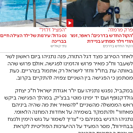
פרק מרמלה
"המציל זלזל"
'הקול החדש בדרכים': ראפר, זמר
נס גדול: עירנות של ילד הצילה חיים
הודי וילד מפתיע בניידת
בבריכה
הקול החדש בדרכים
נתי קאליש
לאחר הסירוב מצד דגל התורה, פנה נתניהו ביום ראשון לשר
לשעבר וח"כ מאיר פרוש והזמינו לפגישה. אולם פרוש שהה
באותה עת בחו"ל וחזר לישראל רק אתמול בצהריים. כעת
מסתמן כי הפגישה בין השניים צפויה להתקיים בקרוב.
במקביל, נפגש נתניהו עם יו"ר אגודת ישראל ח"כ יצחק
גולדקנופף ועם יד ימינו מוטי בבצ'יק. במהלך הפגישה ביקש
ראש הממשלה מהשניים "להשאיר את מה שהיה ביניהם
מאחור" ולהתמקד בשמירה על אחדות המחנה הלאומי.
נתניהו הדגיש בפניהם כי "צריך לשמור על גוש הימין ולנצח
בבחירות", מסר המעיד על ההיערכות הפוליטית לקראת