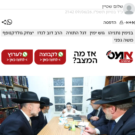
שלום שטיין
כ"ד בסיוון תשפ"ו, 09/06/26 21:42
א+
א-
הדפסה
בנימין נתניהו
גוש ימין
דגל התורה
הרב דוב לנדו
יצחק גולדקנופף
משה גפני