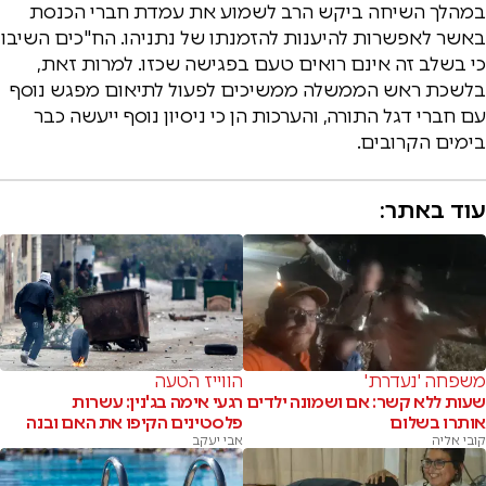
במהלך השיחה ביקש הרב לשמוע את עמדת חברי הכנסת
באשר לאפשרות להיענות להזמנתו של נתניהו. הח"כים השיבו
כי בשלב זה אינם רואים טעם בפגישה שכזו. למרות זאת,
בלשכת ראש הממשלה ממשיכים לפעול לתיאום מפגש נוסף
עם חברי דגל התורה, והערכות הן כי ניסיון נוסף ייעשה כבר
בימים הקרובים.
עוד באתר:
משפחה 'נעדרת'
הווייז הטעה
שעות ללא קשר: אם ושמונה ילדים
רגעי אימה בג'נין: עשרות
אותרו בשלום
פלסטינים הקיפו את האם ובנה
קובי אליה
אבי יעקב