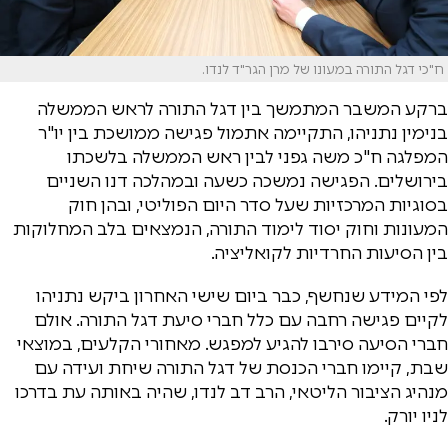
ח"כי דגל התורה במעונו של מרן הגר"ד לנדו.
ברקע המשבר המתמשך בין דגל התורה לראש הממשלה
בנימין נתניהו, התקיימה אתמול פגישה ממושכת בין יו"ר
המפלגה ח"כ משה גפני לבין ראש הממשלה בלשכתו
בירושלים. הפגישה נמשכה כשעה ובמהלכה דנו השניים
בסוגיות המרכזיות שעל סדר היום הפוליטי, ובהן חוק
המעונות וחוק יסוד לימוד התורה, הנמצאים בלב המחלוקות
בין הסיעות החרדיות לקואליציה.
לפי המידע שנחשף, כבר ביום שישי האחרון ביקש נתניהו
לקיים פגישה רחבה עם כלל חברי סיעת דגל התורה. אולם
חברי הסיעה סירבו להגיע למפגש. מאחורי הקלעים, במוצאי
שבת, קיימו חברי הכנסת של דגל התורה שיחת ועידה עם
מנהיג הציבור הליטאי, הרב דב לנדו, שהיה באותה עת בדרכו
לניו יורק.