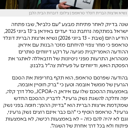
נשיא ארצות הברית דונלד טראמפ | צילום: דוברות הבית הלבן
שנה בדיוק לאחר פתיחת מבצע "עם כלביא", שבו פתחה
ישראל במתקפה נרחבת נגד יעדים באיראן ב־13 ביוני 2025,
הודיע היום (שבת – 13 ביוני 2026) נשיא ארצות הברית דונלד
טראמפ כי מחר צפוי להיחתם מזכר הבנות עם איראן.
ההודעה האמריקנית מגיעה על רקע דיווחים סותרים
מטהראן, התרעות מפני ניסיונות של חזבאללה לאתגר את
הפסקת האש, ודיווחים על פעילות צה"ל בלבנון.
בהודעה שפרסם טראמפ, הוא תקף בחריפות את הסכם
הגרעין של ממשל אובמה וטען כי "ברק חוסיין אובמה,
באמצעות ההסכם שלו עם איראן, ה-JCPOA, סלל דרך קלה,
יפה וחלקה להשגת נשק גרעיני". לדבריו, ההסכם החדש
שמקדמת ארצות הברית הוא "בדיוק ההפך: חומה בפני נשק
גרעיני". טראמפ הוסיף כי "הם כבר אינם רוצים נשק גרעיני,
וגם לא יהיה להם כזה – לא באמצעות רכישה, לא באמצעות
פיתוח ולא בכל דרך אחרת של השגה".