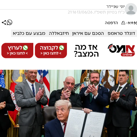
יוני שניידר
כ"ח בסיוון תשפ"ו, 13/06/26 21:16
א+
א-
הדפסה
דונלד טראמפ
הסכם עם איראן
חיזבאללה
מבצע עם כלביא