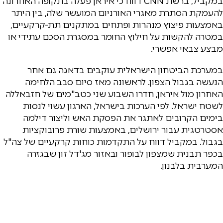
במקביל, ברשת CNN דווח כי איראן פעלה בתקופה האחרונה
להעמקת הסתרת מאגרי האורניום המועשר שלה, בין היתר
באמצעות פיצוץ מנהרות ופתחים במתקנים תת-קרקעיים,
במטרה להקשות על חילוץ החומר במסגרת הסכם עתידי או
מבצע צבאי אפשרי.
במערכת הביטחון הישראלית עוקבים בדאגה גם אחר
הנעשה בגבול הצפון. לראשונה מאז סיום סבב הלחימה
האחרון מול איראן, חדרו השבוע שני כטב"מים של חזבאללה
לשטח ישראל. לפי הערכות בישראל, הארגון עשוי לנסות
בימים הקרובים לאתגר את הפסקת האש וליצור דילמה
אסטרטגית עבור ירושלים, באמצעות שורת פרובוקציות
בגבול. במקביל דווח על התקדמות כוחות קרקעיים של צה"ל
בכפר תבנית שמצפון לבופור ובאזור מג'דל זון שבגזרה
המערבית בלבנון.