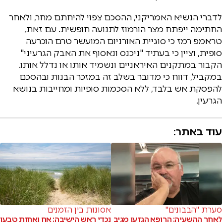
לדברי הנשיא האמריקני, ההסכם צפוי להיחתם מחר, ולאחר
החתימה ייפתח מצר הורמוז לתנועה חופשית. עם זאת,
טראמפ רמז כי סוגיית האורניום המועשר טרם הוכרעה
סופית, וציין כי בעתיד "ניכנס ונאסוף את האבק הגרעיני"
הקבור במתקנים האיראניים ונשמיד אותו או נדלל אותו.
במקביל, דווח כי מדובר בשלב זה במזכר הבנות ובהסכם
להפסקת אש בלבד, ללא הסכמות סופיות ומחייבות בנושא
הגרעין.
עוד באתר:
סערת "הבבונים"
אסונות בין הזמנים
לאחר ההשעיה: הרופא הגזען מגיב
נכדי ראש הישיבה: אח ואחות טבעו