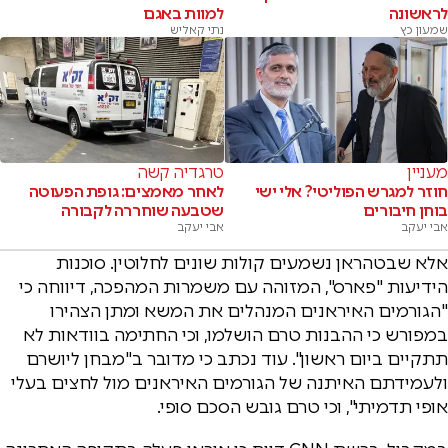
לראשונה
למוות באגם
שמעון כץ
נתי קאליש
מעניין
טרגדיה קשה
חוזר למגרש הפוליטי? אלי ישי
לאחר מאמצים: גופת הפעוטה
בוחן חיבורים
שטבעה שוחררה לקבורה
אבי יעקב
אבי יעקב
אלא שבטהראן נשמעים קולות שונים לחלוטין. סוכנות
הידיעות "פארס", המזוהה עם משמרות המהפכה, דיווחה כי
"הגורמים האיראנים המנהלים את המשא ומתן הצהירו
במפורש כי ההבנות טרם הושלמו, וכי החתימה בוודאות לא
תתקיים ביום ראשון". עוד נכתב כי מדובר ב"מבחן ליושרם
ולעמידתם האיתנה של הגורמים האיראנים מול לחצים בעלי
אופי תדמיתי", וכי טרם גובש הסכם סופי.