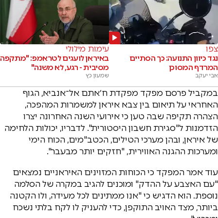
צפו
עימות מילולי
נגד כיוון התנועה: כך הסתיים
באיראן לועגים לטראמפ: "מתקפה
המרדף המסוכן
מסיבית - רגע, לא משנה"
אבי יעקב
שמעון כץ
במקביל פרסם מפקד מפקדת ח׳אתם אל־אנביא, הגוף
האחראי על תיאום בין צבא איראן למשמרות המהפכה,
הצהרה תקיפה שבה טען כי אירועי השנה האחרונה יצרו
הזדמנות ל"סגירת חשבון היסטורית". לדבריו, יכולות הלחימה
של איראן, ובהן מערכי הטילים, הכטב"מים, הכוח הימי
ומערכות ההגנה האווירית, "חזקים יותר מבעבר".
עוד אמר המפקד כי הכוחות המזוינים האיראניים נמצאים
"עם האצבע על ההדק" ומוכנים להגיב במקרה של הסלמה
נוספת. הוא הדגיש כי "אנו ממתינים לכל מעידה, ולו הקטנה
ביותר, מצד האויב התוקפן, כדי להעניק לו לקח בלתי נשכח