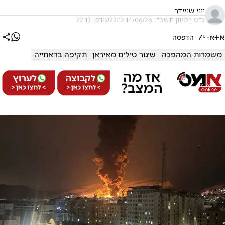
יוני שניידר
כ"ט בסיוון תשפ"ו, 14/06/26 22:12
עודכן: 22:13
א+
א-
הדפסה
משמרות המהפכה
שיגור טילים מאיראן
תקיפה בדאחייה