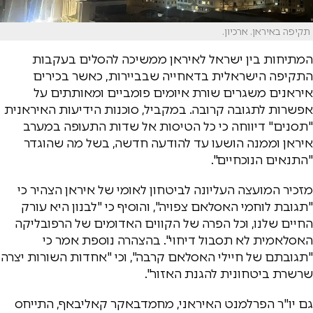
תקיפה באיראן. ארכיון.
המתיחות בין ישראל לאיראן ממשיכה להסלים בעקבות
התקיפה הישראלית בדאחייה שבביירות, כאשר בכירים
איראנים משגרים שורת איומים פומביים ומאותתים על
אפשרות לתגובה קרובה. במקביל, סוכנות הידיעות האיראנית
"תסנים" דיווחה כי כל הטיסות אל שדות התעופה במערב
איראן וממנה הושעו עד להודעה חדשה, בשל מה שהוגדר
"התנאים הנוכחיים".
מזכיר המועצה העליונה לביטחון לאומי של איראן הצהיר כי
"תגובת לוחמי האסלאם צפויה", והוסיף כי "לבנון היא עורק
החיים שלנו, וכל הפרה של הקווים האדומים של הרפובליקה
האסלאמית לא תסבול דיחוי". בהצהרה נוספת אמר כי
"תגובתם של חיילי האסלאם קרבה", וכי "אחדות השורות יצרה
שרשרת ביטחונית להגנת האזור".
גם יו"ר הפרלמנט האיראני, מחמדבאקר קאליבאף, התייחס