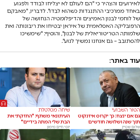
לאירועים והצהיר כי "הם לעולם לא יצליחו לבודד ולפגוע
באחד ממרכיבי ההתנגדות כשהוא לבדו". לדבריו, "מאבקם
של לוחמי לבנון האמיצים והדיפלומטיה הנחושה של
הרפובליקה האסלאמית של איראן יבטיחו את ריבונותה ואת
שלמותה הטריטוריאלית של לבנון", והוסיף: "שימשיכו
להסתובב – גם אנחנו נמשיך לנוע".
עוד באתר:
הטור השבועי
שיחה מטלטלת
גם אם ינצח: כך יקרוס איזנקוט
העיתונאי משתף: "החזקתי את
תוך שנה ושלושה חודשים
הבת שלי המתה בידיים"
שלום שטיין
יוסי חיים מימון