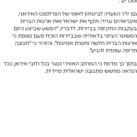
ומכריע".
גם יו"ר הוועדה לביטחון לאומי של הפרלמנט האיראני,
איבראהים עזיזי, תקף את ישראל ואת ארצות הברית
בעקבות התקיפה בביירות. לדבריו, "הפשע שביצע היום
המשטר הציוני בדאחייה שבביירות הוכיח פעם נוספת כי
ארצות הברית חלשה וחסרת אמינות", והזהיר כי "תגובה
חריפה עומדת להגיע".
בתוך כך מדווח כי המרחב האווירי נסגר בכל רחבי איראן, ככל
הנראה מחשש מתגובה ישראלית מיידית.