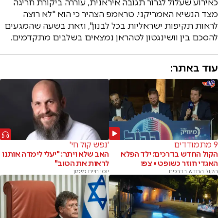
כאירוע שעלול לגרור תגובה איראנית, עוררה ביקורת חריגה
מצד הנשיא האמריקני. טראמפ הצהיר כי הוא "לא רוצה
לראות תקיפות ישראליות בכל לבנון", וזאת בשעה שהמגעים
להסכם בין וושינגטון לטהראן נמצאים בשלבים מתקדמים.
עוד באתר:
9 מתמודדים
'נפש קול חי'
הקול החדש בדרכים: ילד הפלא
האב שלא ויתר: "יעלי לימדה אותנו
האגדי חוזר כשופט • צפו
לראות את הטוב"
הקול החדש בדרכים
יוסי חיים מימון