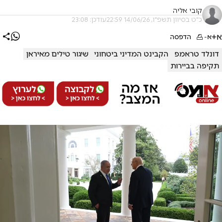
קובי אליה
כ"ט בסיוון תשפ"ו, 14/06/26 22:59
עודכן: 23:08
א+
א-
הדפסה
דונלד טראמפ
הקבינט המדיני ביטחוני
שיגור טילים מאיראן
תקיפה בביירות