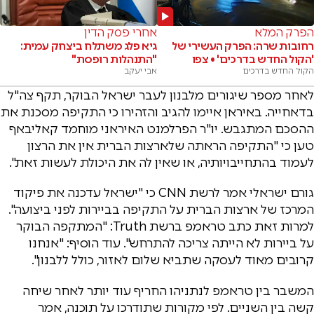
הפרק המלא
אחרי פסק הדין
רחובות שרה: הפרק העשירי של
גיא פלג משתלח ביצחק עמית:
'הקול החדש בדרכים' • צפו
"התנהלות רופסת"
הקול החדש בדרכים
אבי יעקב
לאחר מספר שיגורים מלבנון לעבר ישראל הבוקר, תקף צה"ל
בדאחייה. באיראן איימו להגיב והזהירו כי התקיפה מסכנת את
ההסכם המתגבש. יו"ר הפרלמנט האיראני מוחמד קאליבאף
טען כי "התקיפה הראתה שלארצות הברית אין את הרצון
לעמוד בהתחייבויותיה, או שאין לה את היכולת לעשות זאת".
גורם ישראלי אמר לרשת CNN כי "ישראל עדכנה את פיקוד
המרכז של ארצות הברית על התקיפה בביירות לפני ביצועה".
למרות זאת כתב טראמפ ברשת Truth: "המתקפה הבוקר
על ביירות לא הייתה צריכה להתרחש". עוד הוסיף: "אנחנו
קרובים מאוד לעסקה שתביא שלום לאזור, כולל ללבנון".
המשבר בין טראמפ לנתניהו החריף עוד יותר לאחר שיחה
קשה בין השניים. לפי מקורות שתודרכו על תוכנה, אמר