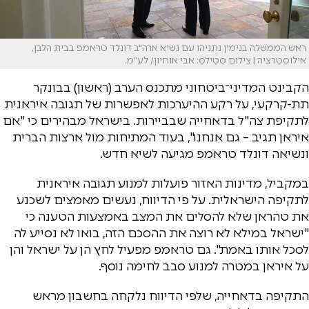
ראש הממשלה בנימין נתניהו עם נשיא ארה״ב דונלד טראמפ בבית הלבן,
אילוסטרציה | צילום סטילס: אבי אוחיון/ לע״מ.
הקבינט המדיני־ביטחוני מתכנס הערב (ראשון) בבונקר
תת-קרקעי, על רקע ההיערכות לאפשרות של תגובה איראנית
לתקיפת צה"ל בדאחייה שבביירות. בישראל מבהירים כי "אם
איראן תגיב – גם אנחנו", בעוד המתיחות מול ארצות הברית
ונשיאה דונלד טראמפ מגיעה לשיא חדש.
במקביל, מדינות האזור פועלות למנוע תגובה איראנית
לתקיפה הישראלית. על פי הדיווח, נעשים מאמצים לשכנע
את טהראן שלא להסלים את המצב באמצעות הטענה כי
"ישראל במילא לא רוצה את ההסכם הזה, בואו לא נסייע לה
לסכל אותו באמת". גם טראמפ מפעיל לחץ הן על ישראל והן
על איראן במטרה למנוע סבב לחימה נוסף.
התקיפה בדאחייה, שלפי הדיווח נלקחה בחשבון מראש