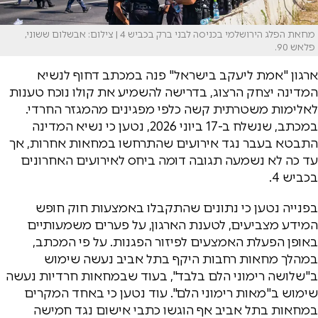
מחאת הפלג הירושלמי בכניסה לבני ברק בכביש 4 | צילום: אבשלום ששוני,
פלאש 90.
ארגון "אמת ליעקב בישראל" פנה במכתב דחוף לנשיא
המדינה יצחק הרצוג, בדרישה להשמיע את קולו נוכח טענות
לאלימות משטרתית קשה כלפי מפגינים מהמגזר החרדי.
במכתב, שנשלח ב-17 ביוני 2026, נטען כי נשיא המדינה
התבטא בעבר נגד אירועים שהתרחשו במחאות אחרות, אך
עד כה לא נשמעה תגובה דומה ביחס לאירועים האחרונים
בכביש 4.
בפנייה נטען כי נתונים שהתקבלו באמצעות חוק חופש
המידע מצביעים, לטענת הארגון, על פערים משמעותיים
באופן הפעלת האמצעים לפיזור הפגנות. על פי המכתב,
במהלך מחאות רחבות היקף בתל אביב נעשה שימוש
ב"שלושה רימוני הלם בלבד", בעוד שבמחאות חרדיות נעשה
שימוש ב"מאות רימוני הלם". עוד נטען כי באחד המקרים
במחאות בתל אביב אף הוגשו כתבי אישום נגד חמישה