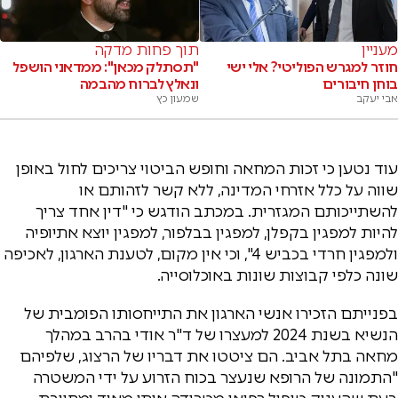
מעניין
תוך פחות מדקה
חוזר למגרש הפוליטי? אלי ישי
"תסתלק מכאן": ממדאני הושפל
בוחן חיבורים
ונאלץ לברוח מהבמה
אבי יעקב
שמעון כץ
עוד נטען כי זכות המחאה וחופש הביטוי צריכים לחול באופן
שווה על כלל אזרחי המדינה, ללא קשר לזהותם או
להשתייכותם המגזרית. במכתב הודגש כי "דין אחד צריך
להיות למפגין בקפלן, למפגין בבלפור, למפגין יוצא אתיופיה
ולמפגין חרדי בכביש 4", וכי אין מקום, לטענת הארגון, לאכיפה
שונה כלפי קבוצות שונות באוכלוסייה.
בפנייתם הזכירו אנשי הארגון את התייחסותו הפומבית של
הנשיא בשנת 2024 למעצרו של ד"ר אודי בהרב במהלך
מחאה בתל אביב. הם ציטטו את דבריו של הרצוג, שלפיהם
"התמונה של הרופא שנעצר בכוח הזרוע על ידי המשטרה