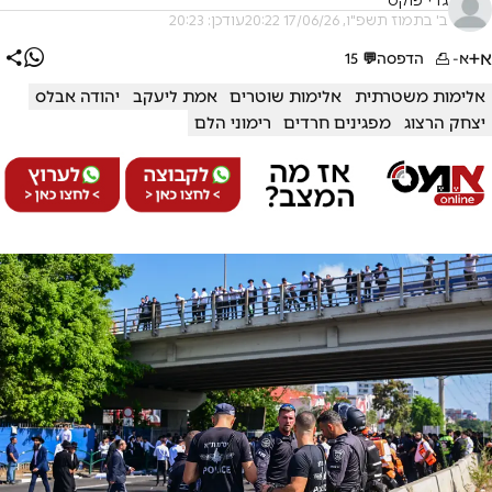
גדי פוקס
ב' בתמוז תשפ"ו, 17/06/26 20:22
עודכן: 20:23
א+
א-
הדפסה
💬
15
אלימות משטרתית
אלימות שוטרים
אמת ליעקב
יהודה אבלס
יצחק הרצוג
מפגינים חרדים
רימוני הלם