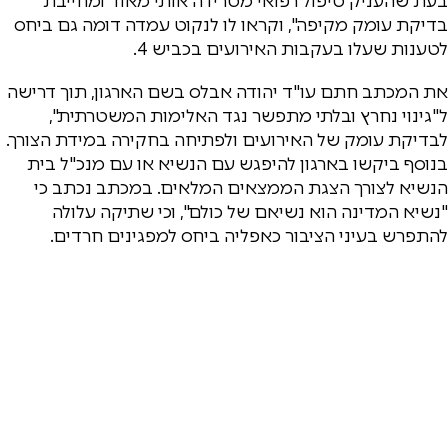
בעת שהעניק טיפול רפואי מטרידה אותי מאוד ומחייבת
בדיקת עומק מקיפה", וקראו לו לנקוט עמדה דומה גם ביחס
לטענות שעלו בעקבות האירועים בכביש 4.
את המכתב חתם עו"ד יהודה אבלס בשם הארגון, תוך דרישה
ל"גינוי נחרץ ובלתי מתפשר נגד האלימות המשטרתית",
לבדיקת עומק של האירועים ולפתיחה בחקירה במידת הצורך.
בנוסף ביקשו בארגון להיפגש עם הנשיא או עם מנכ"ל בית
הנשיא לצורך הצגת הממצאים המלאים. במכתב נכתב כי
"נשיא המדינה הוא נשיאם של כולם", וכי שתיקה עלולה
להתפרש בעיני הציבור כאפליה ביחס למפגינים חרדים.