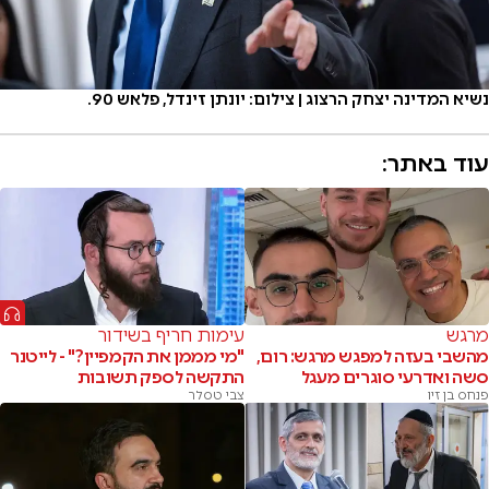
נשיא המדינה יצחק הרצוג | צילום: יונתן זינדל, פלאש 90.
עוד באתר:
מרגש
עימות חריף בשידור
מהשבי בעזה למפגש מרגש: רום,
"מי מממן את הקמפיין?" - לייטנר
סשה ואדרעי סוגרים מעגל
התקשה לספק תשובות
פנחס בן זיו
צבי טסלר