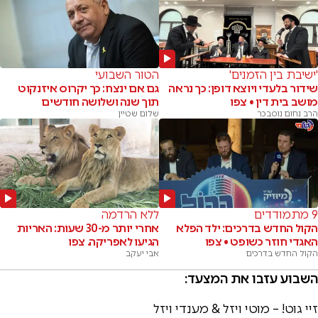
'ישיבת בין הזמנים'
הטור השבועי
שידור בלעדי ויוצא דופן: כך נראה
גם אם ינצח: כך יקרוס איזנקוט
מושב בית דין • צפו
תוך שנה ושלושה חודשים
הרב נחום נוסבכר
שלום שטיין
9 מתמודדים
ללא הרדמה
הקול החדש בדרכים: ילד הפלא
אחרי יותר מ-30 שעות: האריות
האגדי חוזר כשופט • צפו
הגיעו לאפריקה. צפו
הקול החדש בדרכים
אבי יעקב
השבוע עזבו את המצעד:
זיי גוט! – מוטי ויזל & מענדי ויזל