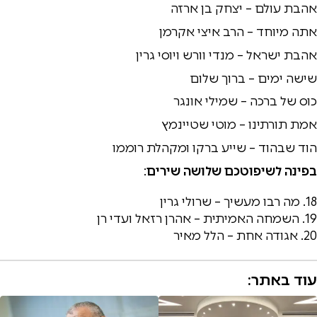
אהבת עולם – יצחק בן ארזה
אתה מיוחד – הרב איצי אקרמן
אהבת ישראל – מנדי וורש ויוסי גרין
שישה ימים – ברוך שלום
כוס של ברכה – שמילי אונגר
אמת תורתינו – מוטי שטיינמץ
הוד שבהוד – שייע ברקו ומקהלת רוממו
בפינה לשיפוטכם שלושה שירים
:
18. מה רבו מעשיך – שרולי גרין
19. השמחה האמיתית – אהרן רזאל ועדי רן
20. אגודה אחת – הלל מאיר
עוד באתר: