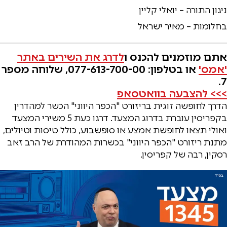
ניגון התורה – יואלי קליין
בחלומות – מאיר ישראל
אתם מוזמנים להכנס ו
לדרג את השירים באתר
'אמס'
או בטלפון: 077-613-700-00, שלוחה מספר
7.
>>> להצבעה בוואטסאפ
הדרך לחופשה זוגית בריזורט "הכפר היווני" הכשר למהדרין
בקפריסין עוברת בדרוג המצעד. דרגו כעת 5 משירי המצעד
ואולי תצאו לחופשת אמצע או סופשבוע, כולל טיסות וטיולים,
מתנת ריזורט "הכפר היווני" בכשרות המהודרת של הרב זאב
רסקין, רבה של קפריסין.