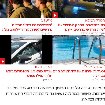
הפרק המלא
מזעזע
רחובות שרה: הפרק העשירי של
"מרגישים נבגדים": חרדים
'הקול החדש בדרכים' • צפו
נדרשים לשרת לצד חיילות בצה"ל
הקול החדש בדרכים
שמעון כץ
"המציל זלזל"
צפו בתיעוד
נס גדול: עירנות של ילד הצילה חיים
שניות מהאסון: השוטרים ניפצו
בבריכה
חלון והצילו פעוט
נתי קאליש
אבי יעקב
העצרת נערכה על רקע המשך המחאה נגד מעצרם של בני
ישיבות, כאשר במהלכה נשאו גדולי התורה דברי התעוררות,
חיזוק ומחאה.