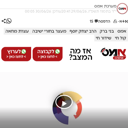
מערכת אמס
י"ד בתמוז תשפ"ו, 29/06/26 20:41
עודכן: 30/06/26 00:05
א+
א-
הדפסה
💬
15
אמס
בני ברק
הרב יצחק יוסף
מעצר בחורי ישיבה
עצרת מחאה
קול חי
שידור חי