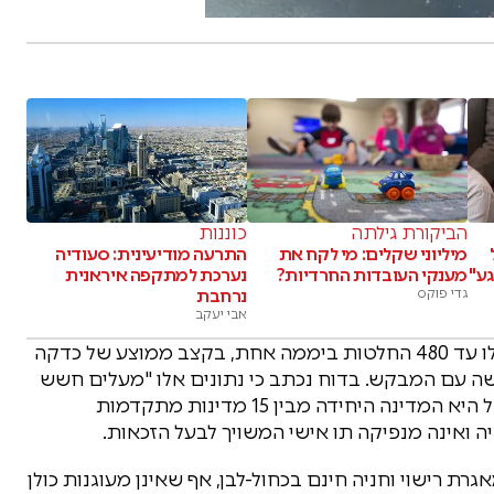
הביקורת גילתה
כוננות
מיליוני שקלים: מי לקח את
התרעה מודיעינית: סעודיה
גע"
מענקי העובדות החרדיות?
נערכת למתקפה איראנית
גדי פוקס
נרחבת
אבי יעקב
המבקר מצא גם מקרים חריגים שבהם רופאים קיבלו עד 480 החלטות ביממה אחת, בקצב ממוצע של כדקה
ישה עם המבקש. בדוח נכתב כי נתונים אלו "מעלים חשש
כבד לגבי עומק בדיקת הבקשות". עוד עולה כי ישראל היא המדינה היחידה מבין 15 מדינות מתקדמות
ה ואינה מנפיקה תו אישי המשויך לבעל הזכאות.
גרת רישוי וחניה חינם בכחול-לבן, אף שאינן מעוגנות כולן