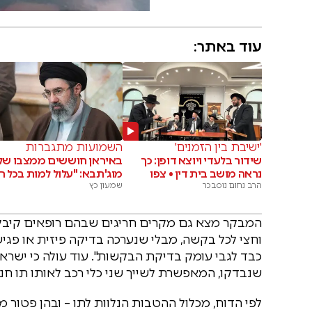
עוד באתר:
'ישיבת בין הזמנים'
השמועות מתגברות
שידור בלעדי ויוצא דופן: כך
באיראן חוששים ממצבו של
נראה מושב בית דין • צפו
מוג'תבא: "עלול למות בכל ר
הרב נחום נוסבכר
שמעון כץ
וחצי לכל בקשה, מבלי שנערכה בדיקה פיזית או פג
שנבדקו, המאפשרת לשייך שני כלי רכב לאותו תו חני
לפי הדוח, מכלול ההטבות הנלוות לתו – ובהן פטור מא