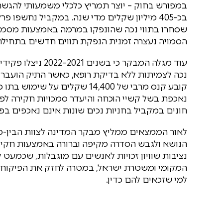
במפורש בחוק – יוצר תמריץ כלכלי משמעותי להגשת
בכ-405 מיליון שקלים מדי שנה. במקביל נחשפ
שסחרו בתווי נכה שהונפקו במרמה באמצעות מסמכ
הסמויה נעצרה זמנית הנפקת תווים חדשים בתחילת שנת
עוד מגלה המבקר כי
נכה לצמיתות ללא בדיקת רופא, כאשר התיק הועבר ל
קובע קנס מרבי של 14,400 שקלים
נאכפת בשל קשיי הוכחה והיעדר סמכויות חקירה לפק
חונים במקביל בחניות נכים שונות אינם נאכפים בפו
הנושא ולגבש הסדרה מקיפה וברורה באמצעות חקיק
המקומי ומשטרת ישראל, במטרה לחזק את הפיקוח, לצ
למי שזכאים להם כדין.