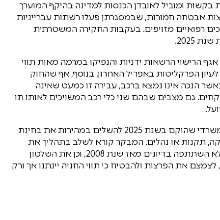
 בקשות ומוביל לאובדן הכנסות למדינה בהיקף המוערך
ו פרצות אבטחה חמורות, שבמסגרתן פעלו רשתות עברייניות
ים רפואיים מזויפים. בעקבות החקירה המשטרתית
 2025.
 בשנים 2021–2022 ניצלו פקידי אגף הרישוי הרשאות ידניות והנפיקו במרמה מאות תווי
עיון הפרקליטות באפריל האחרון. בנוסף, אף שהחוק
 על שימוש בתו כאשר הנכה אינו נמצא ברכב, עבירה זו כמעט שאינה
חים. גם מצבים שבהם שני כלי רכב המשויכים לאותו תו
על.
לאור הממצאים ממליץ מבקר המדינה לצוות הבין-משרדי שהוקם בשנת 2025 להשלים במהירות את בחינת
ה, תקנות או נהלים. המבקר קורא לשלב בתהליך את
נציבות שוויון זכויות לאנשים עם מוגבלות, שכמעט לא השתתפה בדיונים מאז שנת 2008, וכן את השלטון
מצם את הפרצות ולהבטיח כי תווי החניה יינתנו אך ורק