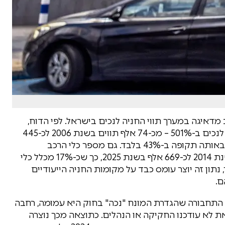
יגה במערך תווי החניה לנכים בישראל. לפי הדוח,
במהלך 20 השנים האחרונות זינק מספר תווי החניה לנכים ב-501% – מכ-74 אלף תווים בשנת 2006 לכ-445
אלף בשנת 2024 – בעוד שאוכלוסיית המדינה גדלה באותה תקופה ב-43% בלבד. גם מספר כלי הרכב
המשויכים לתווי נכה זינק באופן חד, מכ-155 אלף בשנת 2014 לכ-669 אלף בשנת 2025, כך שכ-17% מכלל כלי
נתון זה יוצר עומס כבד על מקומות החניה הייעודיים
ם.
התחבורה שהגדרת המונח "נכה" בחוק היא עמומה, רחבה
 לא עודכנו החקיקה או הנהלים. כתוצאה מכך נוצרה