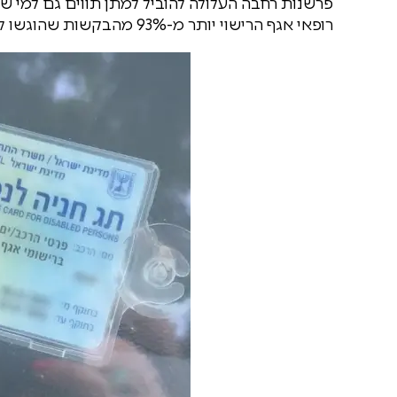
רופאי אגף הרישוי יותר מ-93% מהבקשות שהוגשו לקבלת תו חניה לנכה.