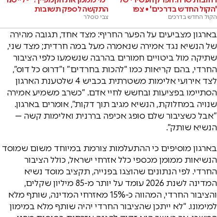
'הקול החדש בדרכים' • צפו
התקשה לספק תשובות
הקול החדש בדרכים
צבי טסלר
בארגון מצביעים על הפער החריף: מצד אחד, תגובה מהירה
של הנשיא נגד אמירה שנאמרה מעל במה חרדית; מצד שני,
שתיקה מול ביטויים חמורים בהרבה שנשמעו כלפי הציבור
החרדי, בהם קריאות כמו “להכות בחרדים” ו”דרוס כל דוס”,
לצד אירועי אלימות משטרתית בכביש 4 שלטענת הארגון
הסתיימו בפציעות ובחשש לחיי אדם. “כשרב משמיע אמירה
שנויה במחלוקת, הנשיא מגיב תוך דקות”, אומרים בארגון.
“אבל כשציבור שלם סופג אכיפה בררנית ואלימות קשה —
הנשיא שותק”.
בארגון מוסיפים כי ההתעלמות צורמת במיוחד משום שמוסד
הנשיאות ממומן מכספי כלל אזרחי ישראל, כולל הציבור
החרדי. לפי הנתונים שהוצגו בפנייה, תקציב מוסד נשיא
המדינה לשנת 2026 עומד על יותר מ-85 מיליון שקלים,
והציבור החרדי, המהווה כ-15% מאזרחי המדינה, שותף מלא
למימונו. “לא ייתכן שהציבור החרדי יהיה שותף מלא במימון