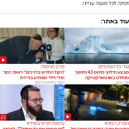
זכתה לכל מענה ענייני.
עוד באתר:
נגד כל הסיכויים
פרק מרמלה
מבצע חילוץ: מינוס 43 וחושך
'הקול החדש בדרכים': ראפר, זמר
מוחלט באנטארקטיקה
הודי וילד מפתיע בניידת
אבי יעקב
הקול החדש בדרכים
הפרק המלא
עימות חריף בשידור
רחובות שרה: הפרק העשירי של
"מי מממן את הקמפיין?" - לייטנר