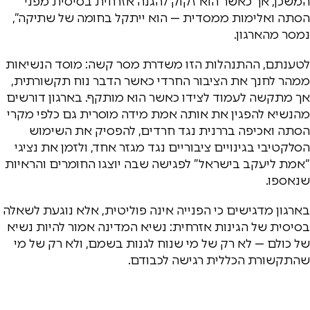
המשכן, אך כאשר הוא זקוק להגנה אזרחית בסיסית מפני
הסתה ואלימות ממסדית — הוא ייתקל בחומה של שתיקה”,
נמסר מהארגון.
לטענתם, ההתנהלות הזו משדרת מסר קשה: מוסד הנשיאות
ממהר לחנך את הציבור החרדי כאשר הדבר נוח תקשורתית,
אך מתקשה לעמוד לצידו כאשר הוא מותקף. בארגון דורשים
מהנשיא להפגין את אותה אמת מידה מוסרית גם כלפי מקרי
הסתה ואכיפה בררנית נגד חרדים, להפסיק את השימוש
הסלקטיבי בגינויים ציבוריים נגד מגזר אחד, ולזמן את נציגי
“אמת ליעקב בישראל” לפגישה שבה יוצגו החומרים והראיות
שנאספו.
בארגון מדגישים כי הפנייה אינה פוליטית, אלא נוגעת לשאלה
בסיסית של הגינות אזרחית: נשיא המדינה אמור להיות נשיא
של כולם — לא רק של מי שנוח לגנות בשמם, ולא רק של מי
שהתקשורת הכללית רגישה לכבודם.