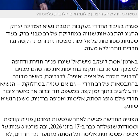
נשיא המדינה יצחק הרצוג | צילום: חיים גולדברג, פלאש 90
סערה בציבור החרדי בעקבות תגובת נשיא המדינה יצחק
הרצוג להתבטאות שנויה במחלוקת של רב מבני ברק, בעוד
שפניות מפורטות על אלימות משטרתית והסתה קשה נגד
חרדים נותרו ללא מענה.
בארגון 'אמת ליעקב מישראל' שיגרו פנייה חוזרת ודחופה
למשכן הנשיא, ובה תקפו בחריפות את מה שהם מכנים
“תבנית חוזרת של איפה ואיפה”. לדבריהם, כאשר מדובר
בהתבטאות של רב חרדי — גם אם שנויה במחלוקת — הנשיא
יודע להגיב בתוך זמן קצר, במשפט חד וברור. אך כאשר ציבור
חרדי שלם סופג הסתה, אלימות ואכיפה בררנית, משכן הנשיא
שותק.
הפנייה החדשה מגיעה לאחר שלטענת הארגון, פנייה קודמת
ומסודרת שנשלחה כבר ב-17 ביוני 2026, ובה פורטו טענות על
אכיפה משטרתית אלימה וגל הסתה מתועד נגד חרדים, לא