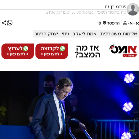
פנחס בן זיו
ט"ו בתמוז תשפ"ו, 30/06/26 21:35
עודכן: 21:36
א+
א-
הדפסה
💬
18
אלימות משטרתית
אמת ליעקב
גינוי
יצחק הרצוג