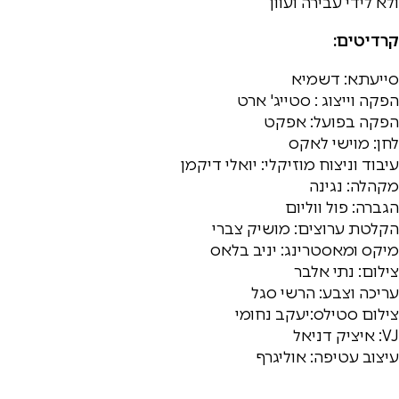
ולא לידי עבירה ועוון
קרדיטים:
סייעתא: דשמיא
הפקה וייצוג : סטייג' ארט
הפקה בפועל: אפקט
לחן: מוישי לאקס
עיבוד וניצוח מוזיקלי: יואלי דיקמן
מקהלה: נגינה
הגברה: פול ווליום
הקלטת ערוצים: מושיק צברי
מיקס ומאסטרינג: יניב בלאס
צילום: נתי אלבר
עריכה וצבע: הרשי סגל
צילום סטילס:יעקב נחומי
VJ: איציק דניאל
עיצוב עטיפה: אוליגרף