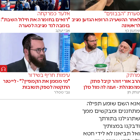
סערת "הבבונים"
אלעד כמרקחה
לאחר ההשעיה: הרופא הגזען מגיב
"רואים בחומרה את חילול השבת":
לראשונה
בומבה לנד מגיבה לסערה
שמעון כץ
אבי יעקב
מרתק
עימות חריף בשידור
הרב אורי זוהר קיבל פתק
"מי מממן את הקמפיין?" - לייטנר
מהמנהלת - וענה לה מול כולן
התקשה לספק תשובות
יצחק חן
צבי טסלר
אנא השם שומע תפילה
מתחננים ומבקשים ממך
שתרגילנו בתורתך
ודבקנו במצותיך
ואל תביאנו לא לידי חטא