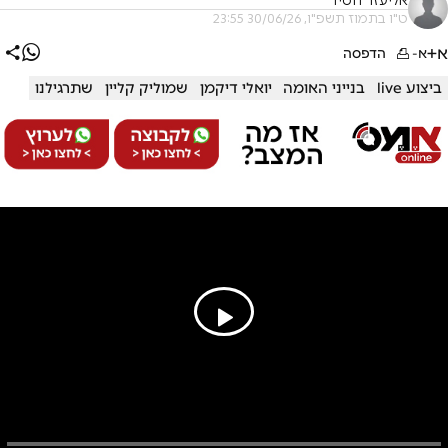
אליעזר חסיד
ט"ו בתמוז תשפ"ו, 30/06/26 23:55
א+
א-
הדפסה
ביצוע live
בנייני האומה
יואלי דיקמן
שמוליק קליין
שתרגילנו