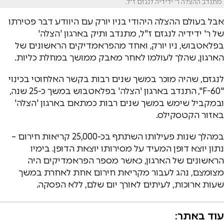
מתנדב ההצלה ר' ידידיה לנגזם ז"ל.
אבל בעולם ההצלה היהודי בניו יורק עם היוודע דבר פטירתו
של ר' ידידיה לנגזם ז"ל, מתנדב ותיק בארגון 'הצלה'
בפלאטבוש, ניו יורק, ואחד מהפראמדיקים הראשונים של
הארגון, שהלך לעולמו לאחר מאבק ממושך במחלת כליות.
לנגזם, שהיה מוכר במשך שנים רבות בקשר האלחוטי בכינוי
"F-60", התנדב בארגון 'הצלה' בפלאטבוש במשך כ-25 שנה,
ובמקביל שימש במשך שנים רבות כמתאם בארגון 'הצלה'
באזור הקטסקילס.
במהלך שנות פעילותו השתתף בכ-25,000 קריאות חירום –
נתון יוצא דופן המעיד על מסירותו יוצאת הדופן. בימיו
הראשונים של הארגון, כאשר מספר הפראמדיקים היה
מצומצם, נהג לעבור מקריאת חירום אחת לאחרת במשך
שעות ארוכות, לעיתים לאורך יום שלם, ללא הפסקה.
עוד באתר: