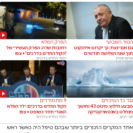
הטור השבועי
הפרק המלא
גם אם ינצח: כך יקרוס איזנקוט
רחובות שרה: הפרק העשירי של
תוך שנה ושלושה חודשים
'הקול החדש בדרכים' • צפו
שלום שטיין
הקול החדש בדרכים
נגד כל הסיכויים
9 מתמודדים
מבצע חילוץ: מינוס 43 וחושך
הקול החדש בדרכים: ילד הפלא
מוחלט באנטארקטיקה
האגדי חוזר כשופט • צפו
אבי יעקב
הקול החדש בדרכים
אחד המקרים הזכורים ביותר שבהם טיפל היה כאשר ראש