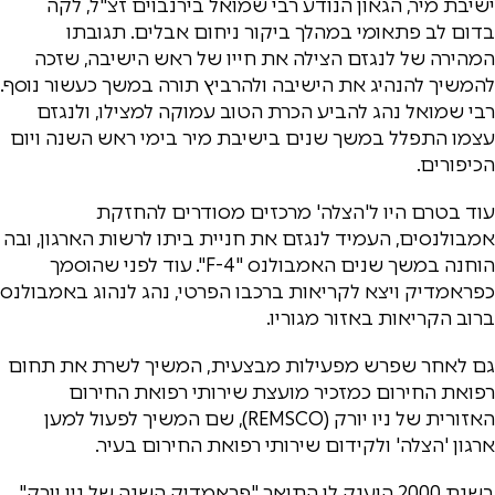
ישיבת מיר, הגאון הנודע רבי שמואל בירנבוים זצ"ל, לקה
בדום לב פתאומי במהלך ביקור ניחום אבלים. תגובתו
המהירה של לנגזם הצילה את חייו של ראש הישיבה, שזכה
להמשיך להנהיג את הישיבה ולהרביץ תורה במשך כעשור נוסף.
רבי שמואל נהג להביע הכרת הטוב עמוקה למצילו, ולנגזם
עצמו התפלל במשך שנים בישיבת מיר בימי ראש השנה ויום
הכיפורים.
עוד בטרם היו ל'הצלה' מרכזים מסודרים להחזקת
אמבולנסים, העמיד לנגזם את חניית ביתו לרשות הארגון, ובה
הוחנה במשך שנים האמבולנס "F-4". עוד לפני שהוסמך
כפראמדיק ויצא לקריאות ברכבו הפרטי, נהג לנהוג באמבולנס
ברוב הקריאות באזור מגוריו.
גם לאחר שפרש מפעילות מבצעית, המשיך לשרת את תחום
רפואת החירום כמזכיר מועצת שירותי רפואת החירום
האזורית של ניו יורק (REMSCO), שם המשיך לפעול למען
ארגון 'הצלה' ולקידום שירותי רפואת החירום בעיר.
בשנת 2000 הוענק לו התואר "פראמדיק השנה של ניו יורק"