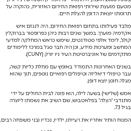
מטעם מועצת שירותי רפואת החירום האזורית, כהוקרה על
תרומתו יוצאת הדופן להצלת חיים.
מלבד פעילותו בתחום רפואת החירום, היה לנגזם איש
אקדמיה מוערך. במשך שנים רבות כיהן כפרופסור בברוקלין
קולג', לימד אלפי סטודנטים, שימש כראש המחלקה למדעי
המחשב ומערכות מידע, וכן היה חבר סגל במרכז ללימודים
מתקדמים של אוניברסיטת העיר ניו יורק (CUNY).
בשנים האחרונות התמודד באומץ עם מחלת כליות קשה,
עבר טיפולי דיאליזה וטיפולים רפואיים נוספים, תוך שהוא
מגלה חוסן יוצא דופן.
אמש (שלישי) בשעה לילה, הוא פונה לבית החולים על ידי
מתנדבי 'הצלה' בפלאטבוש, שם השיב את נשמתו ליוצרה
בגיל 73.
המנוח הותיר אחריו את רעייתו, ילדיו, נכדיו ובני משפחה רבים.