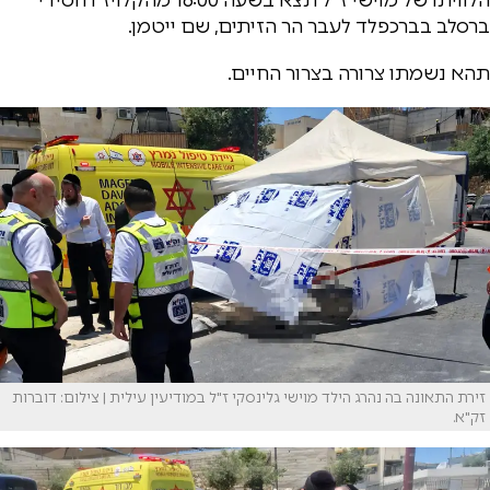
ברסלב בברכפלד לעבר הר הזיתים, שם ייטמן.
תהא נשמתו צרורה בצרור החיים.
זירת התאונה בה נהרג הילד מוישי גלינסקי ז"ל במודיעין עילית | צילום: דוברות
זק"א.