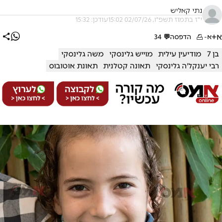
נתי קאליש
י"ז בתמוז תשפ"ו, 02/07/26 15:02
עודכן: 15:32
א+
א-
הדפסה
💬
34
בן 7
מודיעין עילית
מוייש גלינסקי
משה גלינסקי
רבי יענקל'ה גלינסקי
תאונה קטלנית
תאונת אוטובוס