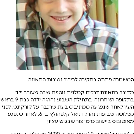
המשטרה פתחה בחקירה לבירור נסיבות התאונה.
מדובר בתאונת דרכים קטלנית נוספת שבה מעורב ילד
בתקופה האחרונה. בתחילת השבוע נהרגה ילדה כבת 9 בראש
העין לאחר שנפגעה ממיניבוס בעת שרכבה על קורקינט. לפני
כשלושה שבועות נהרג דניאל קלפהולץ, בן 6, לאחר שנפגע
מאוטובוס ביישוב כרמי צור שבגוש עציון.
הלוויתו של מוישי ז"ל תצא בשעה 16:00 מהקלויז דחסידי