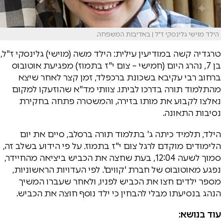
הילד מוישי גלינסקי ז"ל | באדיבות המשפחה.
טרגדיה קשה במודיעין עילית: הילד משה (מוישי) גלינסקי ז"ל,
בן 7, נהרג היום (חמישי – צום י"ז בתמוז) מפגיעת אוטובוס
ברחוב רבי עקיבא בשכונת ברכפלד, זמן קצר לאחר שיצא
מהתלמוד תורה בדרכו לביתו. צוותי מד"א שהוזעקו למקום
נאלצו לקבוע את מותו בזירה, והמשטרה פתחה בחקירת
נסיבות התאונה.
הילד, תלמיד כיתה ג' בתלמוד תורה ברסלב, סיים את יום
הלימודים מוקדם לרגל צום י"ז בתמוז. על פי הידוע בשלב זה,
סמוך לשעה 12:04, בעת שחצה את הכביש ביציאה מהחיידר,
נפגע מאוטובוס של חברת 'קווים'. לפי העדויות הראשוניות,
מספר ילדים חצו את הכביש לפניו, ולאחר שעברו המשיך
הנהג בנסיעתו מבלי להבחין כי ילד נוסף חוצה את הכביש.
עוד בנושא: