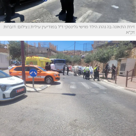
זירת התאונה בה נהרג הילד מוישי גלינסקי ז"ל במודיעין עילית | צילום: דוברות
זק"א.