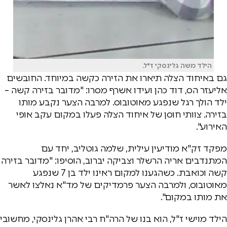
הילד משה גלינסקי ז"ל.
גם באיחוד הצלה תיארו את הזירה כקשה במיוחד. החובשים
אליעזר הס, דוד כהן ועידו אשרף מסרו: "מדובר בזירה קשה –
ילד הולך רגל שנפגע מאוטובוס. למרבה הצער נקבע מותו
בזירה. צוותי חוסן של איחוד הצלה פעלו במקום עקב אופי
האירוע".
מפקד זק"א מודיעין עילית, שלמה גוטליב, יחד עם
המתנדבים אריה הרשלר וצביקה יברוב, הוסיפו: "מדובר בזירה
קשה וכואבת. כשהגענו למקום ראינו ילד בן 7 שנפגע
מאוטובוס, ולמרבה הצער פרמדיקים של מד"א נאלצו לאשר
את מותו במקום".
הילד מוישי ז"ל, הוא בנו של הרה"ח רבי אהרן גלינסקי, מחשובי