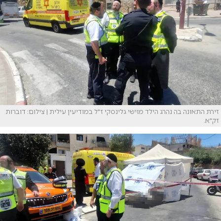
זירת התאונה בה נהרג הילד מוישי גלינסקי ז"ל במודיעין עילית | צילום: דוברות
זק"א.