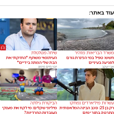
עוד באתר:
משרד הבריאות מזהיר
שיחה מטלטלת
חשש: טפיל במי הכינרת גורם
העיתונאי משתף: "החזקתי את
לפגיעה בעיניים
הבת שלי המתה בידיים"
אבי יעקב
יוסי חיים מימון
עשרות מיליארדים נמחקו
הביקורת גילתה
רק בן 25: כוכב הבינה המלאכותית
מיליוני שקלים: מי לקח את מענקי
התרסק בתוך ימים
העובדות החרדיות?