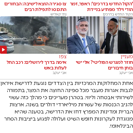
'הקול החדש בדרכים': ראפר, זמר
צו סגירה הוצא לישיבה: הבחורים
הודי וילד מפתיע בניידת
התכנסו לתפילת רבים
הקול החדש בדרכים
נתי קאליש
מעניין
צפו
חוזר למגרש הפוליטי? אלי ישי
אימה בדרך לירושלים: רכב החל
בוחן חיבורים
לעלות באש
אבי יעקב
אבי יעקב
אחת המחלוקות המרכזיות בין הצדדים נוגעת לדרישת איראן
לגבות אגרות מעבר מכל ספינה החוצה את המצר, בתמורה
לשירותי אבטחה וליווי. בטהרן מעריכים כי מהלך כזה עשוי
להניב הכנסות של עשרות מיליארדי דולרים בשנה. ארצות
הברית ומדינות המפרץ דחו את הדרישה, בטענה שהיא
מנוגדת לעקרונות חופש השיט ועלולה לפגוע ביציבות הסחר
הבינלאומי.