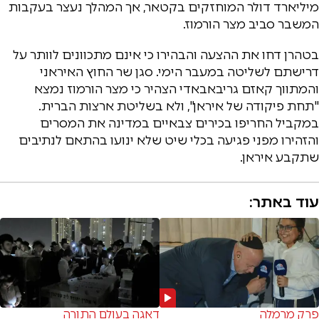
מיליארד דולר המוחזקים בקטאר, אך המהלך נעצר בעקבות
המשבר סביב מצר הורמוז.
בטהרן דחו את ההצעה והבהירו כי אינם מתכוונים לוותר על
דרישתם לשליטה במעבר הימי. סגן שר החוץ האיראני
והמתווך קאזם גריבאבאדי הצהיר כי מצר הורמוז נמצא
"תחת פיקודה של איראן", ולא בשליטת ארצות הברית.
במקביל החריפו בכירים צבאיים במדינה את המסרים
והזהירו מפני פגיעה בכלי שיט שלא ינועו בהתאם לנתיבים
שתקבע איראן.
עוד באתר:
פרק מרמלה
דאגה בעולם התורה