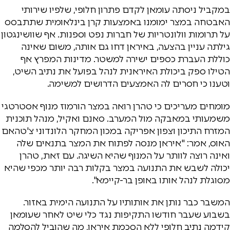
במקביל ניסתה עומאן לקדם פתרון חלופי, שלפיו שירותי
האבטחה במצר ימומנו באמצעות קרן בינלאומית שתתבסס
על תרומות וולונטריות של חברות נפט וספנות. אף שוושינגטון
גילתה עניין בהצעה, באיראן דחו גם אותה, משום שאינה
כוללת העברת כספים ישירה למשטר. מדינות המפרץ אף
הטילו ספק ביכולת האיראנית לנהל בפועל את נתיב השיט,
וטענו כי חסרים לה האמצעים הדרושים למשימה.
מומחים מעריכים כי טהרן רואה במצר הורמוז מנוף אסטרטגי
משמעותי במאבקה מול המערב. סאנם ואקיל, מנהל תוכנית
המזרח התיכון וצפון אפריקה במכון המחקר הלונדוני צ'טהאם
האוס, אמר: "איראן מנסה לפתוח את המצר בתנאים שלה
ואינה רוצה לוותר על המנוף שהיא השיגה. עם זאת, טהרן
יכולה לשבש את התנועה במצר בקלות רבה יותר מכפי שהיא
מסוגלת לנהל אותו באופן בר-קיימא".
המשבר כבר נותן את אותותיו על התנועה הימית באזור.
בשבוע שעבר חודשו התקיפות נגד כלי שיט לאחר שעומאן
קידמה נתיב חלופי ללא הסכמת איראן, מה שהוביל להסלמה