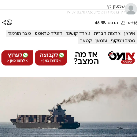
שמעון כץ
י"ז בתמוז תשפ"ו, 02/07/26 19:37
א+
א-
הדפסה
💬
46
איראן
ארצות הברית
ג'ארד קושנר
דונלד טראמפ
מצר הורמוז
סטיב ויטקוף
עומאן
קטאר