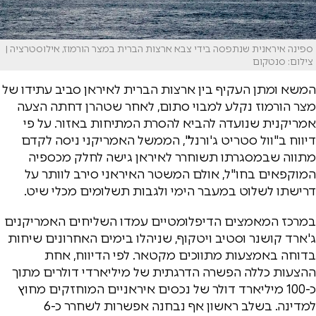
ספינה איראנית שנתפסה בידי צבא ארצות הברית במצר הורמוז, אילוסטרציה |
צילום: סנטקום
המשא ומתן העקיף בין ארצות הברית לאיראן סביב עתידו של
מצר הורמוז נקלע למבוי סתום, לאחר שטהרן דחתה הצעה
אמריקנית שנועדה להביא להסרת המתיחות באזור. על פי
דיווח ב"וול סטריט ג'ורנל", הממשל האמריקני ניסה לקדם
מתווה שבמסגרתו תשוחרר לאיראן גישה לחלק מכספיה
המוקפאים בחו"ל, אולם המשטר האיראני סירב לוותר על
דרישתו לשלוט במעבר הימי ולגבות תשלומים מכלי שיט.
במרכז המאמצים הדיפלומטיים עמדו השליחים האמריקנים
ג'ארד קושנר וסטיב ויטקוף, שניהלו בימים האחרונים שיחות
בדוחה באמצעות מתווכים מקטאר. לפי הדיווח, אחת
ההצעות כללה הפשרה הדרגתית של מיליארדי דולרים מתוך
כ-100 מיליארד דולר של נכסים איראניים המוחזקים מחוץ
למדינה. בשלב ראשון אף נבחנה אפשרות לשחרר כ-6