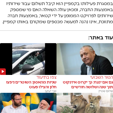
במסגרת פעילותו בקמפיין הוא קיבל תשלום עבור שירותיו
באמצעות החברה, ומכאן עולה השאלה האם מי שמספק
שירותים לפרויקט הממומן על ידי קטאר, באמצעות חברה
מתווכת, אינו נהנה למעשה מכספים שמקורם באותו קמפיין.
עוד באתר:
הטור השבועי
צפו בתיעוד
גם אם ינצח: כך יקרוס איזנקוט
שניות מהאסון: השוטרים ניפצו
תוך שנה ושלושה חודשים
חלון והצילו פעוט
שלום שטיין
אבי יעקב