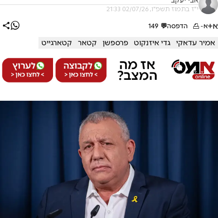
אבי יעקב
י"ז בתמוז תשפ"ו, 02/07/26 21:33
א+
א-
הדפסה
💬
149
אמיר עדאקי
גדי איזנקוט
פרספשן
קטאר
קטארגייט