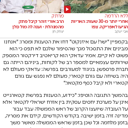
ללא הרדמה
מרתק
אחרי יותר מ-30 שעות: האריות
הרב אורי זוהר קיבל פתק
הגיעו לאפריקה. צפו
מהמנהלת - וענה לה מול כולן
אבי יעקב
יצחק חן
בקמפיין "ישר! עם איזנקוט" דחו את הטענות ומסרו: "אנחנו
מבינים את התסכול מכך שהסיפור שלכם לא תפס כי הוא
פשוט לא קיים. אמיר עדאקי הוא קריאטיב דירקטור המספק
שירותים עצמאיים למספר רב של לקוחות, ביניהם הייתה גם
חברת פרספשן. בניגוד למעורבים בפרשה: עדאקי מעולם לא
היה בשיחה עם גורם קטארי, מעולם לא נפגש עם גורם
קטארי ולא קיבל כסף מקטאר."
בהמשך התגובה הוסיפו: "כידוע, הטענות בפרשת קטארגייט
אינן על מערכת יחסים עסקית בין אזרח ישראלי לקטאר אלא
על העובדה שיועצו הקרוב של ראש הממשלה עבד עבור
מדינה זרה בזמן ישיבה בקודש הקודשים, קידם את מסריה,
בזמן מלחמה וכל שכן בזמן שראש הממשלה מאשר משך