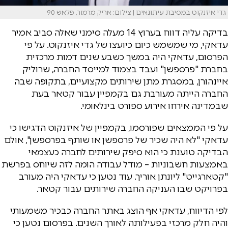
גדי איזנקוט במסיבת עיתונאים | צילום: אריק מרמור, פלאש 90
בדיקה עליה דווח בערוץ 14 מעלה סימני שאלה סביב אמיר
עדאקי, מי שמשמש כיום כיועצו של גדי איזנקוט. על פי
הפרסום, עדאקי היה במשך כשבע שנים דמות מרכזית
בחברת "פרספשן" ועבד בצמוד למייסד החברה, שרוליק
איינהורן, במסגרת מתן שירותים מקצועיים, בתקופה שבה
החברה הייתה מעורבת גם בקמפיין עבור קטאר בעת
שבמדינה אירחו אירוע ספורט בינלאומי.
על פי הממצאים שפורסמו, בקמפיין של איזנקוט הדגישו כי
עדאקי "לא היה שכיר של פרספשן או שותף בפרספשן", אולם
הבדיקה טוענת כי הוא סיפק שירותים לחברה כעצמאי
באמצעות חשבוניות – מודל עבודה הומה לזה שיוחס בפרשת
"קטארגייט" ליונתן אוריך. עוד נטען כי עדאקי היה מעורב
בפרויקט שבו העניקה החברה שירותים עבור קטאר.
לפי הדיווח, עדאקי אף הוצג באתר החברה כבכיר משמעותי
והיה חלק מרכזי בפעילותה לאורך השנים. בפרסום נטען כי