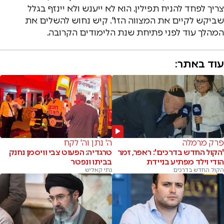
צריך לפחד להניח תפילין. הוא לא ייענש ולא יינזף בגלל
שביקש לקיים את המצווה הזו". קיש נחוש להשלים את
המהלך עוד לפני פתיחת שנת הלימודים הקרובה.
עוד באתר:
פרק מרמלה
ה' נתן וה' לקח
'הקול החדש בדרכים': ראפר, זמר
טרגדיה: הפעוט צבי וויסמן נחנק
הודי וילד מפתיע בניידת
בביתו ונפטר
הקול החדש בדרכים
נתי קאליש