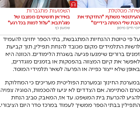
שיחה מטלטלת
השמועות מתגברות
העיתונאי משתף: "החזקתי את
באיראן חוששים ממצבו של
הבת שלי המתה בידיים"
מוג'תבא: "עלול למות בכל רגע"
יוסי חיים מימון
שמעון כץ
על פי טיוטת ההנחיות המתגבשת, בתי הספר יחויבו להעמיד
לרשות התלמידים מקום מכובד להנחת תפילין, תוך קביעת
זמנים ברורים שימנעו פגיעה בשגרת הלימודים. הכוונה היא
לאפשר את קיום המצווה בהפסקות או בזמנים מוגדרים,
באופן שלא ייצור כפייה או הפרעה לשאר תלמידי המוסד.
במערכת החינוך ובמערכת הפוליטית מעריכים כי המחלוקת
טרם הסתיימה. אם הצדדים לא יגיעו להסכמות, הסוגיה צפויה
להגיע להכרעת בית המשפט. עד אז, המאבק סביב הנחת
התפילין בבתי הספר ממשיך לעמוד במרכז סדר היום הציבורי.