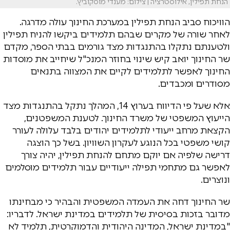
הנחת תפילין, אילוסטרציה | צילום: מענדי מוסקוביץ.
הוויכוח סביב הנחת תפילין במערכת החינוך עולה מדרגה.
לאחר שורה של מקרים שבהם תלמידים ביקשו להניח תפילין
ולטענתם נתקלו בהתנגדות מצד גורמים בבתי הספר, מקדם
שר החינוך יואב קיש שינוי בחוזר המנכ"ל שיחייב את מוסדות
החינוך לאפשר לתלמידים לקיים את המצווה בתנאים
מסודרים ומכבדים.
אלא שעל פי הדיווח בערוץ 14, המהלך נתקל בהתנגדות מצד
הייעוץ המשפטי של משרד החינוך. לטענת המשפטנים,
הקצאת מרחב ייעודי לתלמידים יהודים בלבד עלולה לעורר
קושי משפטי בכל הנוגע לעקרון השוויון. בשל כך הוצגה
דרישה שלפיה אם יוקם מתחם להנחת תפילין, יהיה צורך
לאפשר גם מתחמי תפילה ייעודיים עבור תלמידים מוסלמים
ונוצרים.
שר החינוך דחה את העמדה המשפטית והבהיר כי מבחינתו
מדובר בזכות בסיסית של תלמידים במדינת ישראל. לדבריו:
"במדינת ישראל, המדינה היהודית והדמוקרטית, תלמיד לא