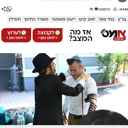
א+
א-
הדפסה
💬
19
בג"ץ
בתי ספר
יואב קיש
ייעוץ משפטי
משרד החינוך
תפילין