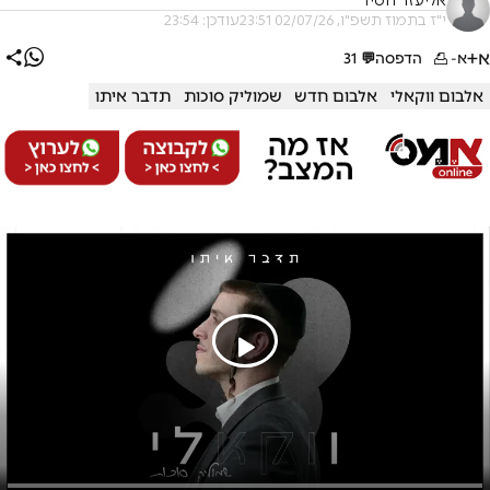
אליעזר חסיד
י"ז בתמוז תשפ"ו, 02/07/26 23:51
עודכן: 23:54
א+
א-
הדפסה
💬
31
אלבום ווקאלי
אלבום חדש
שמוליק סוכות
תדבר איתו