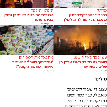
מרתק
ה' נתן וה' לקח
הרב אורי זוהר קיבל פתק
טרגדיה: הפעוט צבי וויסמן נחנק
מהמנהלת - וענה לה מול כולן
בביתו ונפטר
יצחק חן
נתי קאליש
עשן כבד באזור BIG
מתסכל את המכורים
שעות של מאבק באש: עדיין אין
"נגמר תוך שעה": מה עומד
שליטה בשריפה
מאחורי מחסור הקוטג'?
אבי יעקב
גדי פוקס
מילים:
עצוב לי, שבור לרסיסים
כואב לי, כבר כמה ימים
מי מקשיב לי, מי מי מי
ללב לא נותרו כבר מילים